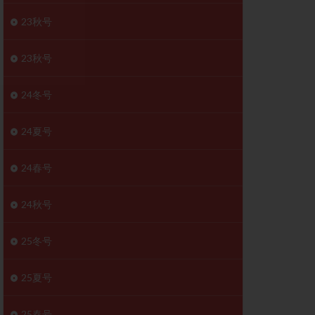
胚移植移植
23秋号
結
初期胚移植
医療保険
卵の数
23秋号
卵巣
巣機能不全
24冬号
卵管狭窄
原因不明
24夏号
受精障害
喫煙
24春号
群
多核受精
妊娠検査薬
24秋号
開
婦人科疾患
内膜受容能検査
25冬号
査
子宮収縮
25夏号
症
子宮鏡検査
障害
性感染症
25春号