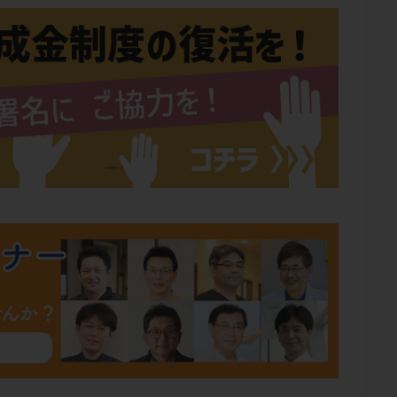
肥満
胎嚢
胎盤ポリープ
胚
胚培養
胚盤胞
胚盤胞
胚移植
腹腔鏡手術
腹腔鏡検査
膣内射精障害
膿精液症
然妊娠
自然排卵周期
自然移植周期
自費診療
良好胚
良
流改善
視床下部
貧血
貯卵
費用
転座
転院
数
通院頻度
連続採卵
運動
過分割胚
過食嘔吐
遺
残胎盤
里親
閉塞性無精子症
閉経
陰性
陽性反応
食生活
養子縁組
骨盤腹膜炎
高AMH
高FSH
高プロ
齢
高温期
高齢
高齢出産
黄体ホルモン
黄体化未破裂卵
黄体機能不全
黄体補充
検索