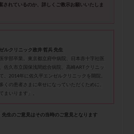
子宮内膜炎
成熟卵
抗TPO抗体
抗うつ剤
抗カルジオリピン抗
案されているのか、詳しくご教示お願いいたしま
体
抗リン脂質抗体
抗核抗体
抗生剤
抗精子抗体
抗酸化
排卵出血
排卵刺激
排卵周期
排卵周期法
排卵日
排卵日
排卵痛
排卵誘発
排卵誘発剤
排卵誘発法
排卵障害
採卵
採卵数
採精
断乳
新鮮卵子
新鮮精子
新鮮胚移植
更年期
月経不順
月経周期
月経困難
月経痛
未成熟卵
ゼルクリニック政井 哲兵 先生
染色体異常
栄養素
桑実胚移植
検査
橋本病
機能性不妊
医学部卒業。東京都立府中病院、日本赤十字社医
胚率
死産
治療のやめ時
治療計画
流産
流産対策
、佐久市立国保浅間総合病院、高崎ARTクリニッ
経
無痛分娩
無精子症
無頭蓋症
生活習慣
生理
生
て、2014年に佐久平エンゼルクリニックを開院。
分け 妊活クイズ
甲状腺
甲状腺ホルモン
甲状腺機能不全
男
多くの患者さまに幸せになっていただくために、
院選び
痛み
瘢痕症候群
着床
着床の検査
着床の窓
てまいります」。
着床率
着床痛
着床障害
睡眠薬
禁欲
移植
移植の
植後
移植後の過ごし方
移植時期
稽留流産
空胞
筋膜下
、先生のご意見はその当時のご意見となります
質
精子凍結
精子提供
精子減少症
精子無力症
精液検査
糖質
経血量
経過措置
絨毛染色体検査
絨毛組織
絨毛膜