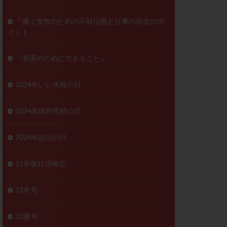
ンD
リスチム
「働く女性のための不妊治療と仕事の両立のポ
イント」
プラバノール
ゲステロン
『着床のためにできること』
ホルモン注射
ビタミン
2024年いい夫婦の日
フェリン
レトロゾール
2024年体外受精の日
妊検査
不妊治療
2024年妊活の日
症
不育症検査
がん
乳酸菌
21年版妊活検定
低AMH
体質改善
23冬号
凍結卵
23夏号