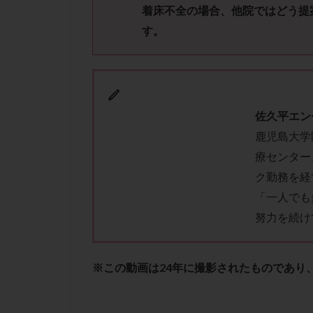
性行為
慢性
着床不全の場合、他院ではどう提
抗セントロメア抗
す。
排卵予定日
排卵検査薬
採卵後の過ごし方
早発卵巣不全
佐久平エン
染色体検査
鹿児島大学
正常胚
正常
療センター
無排卵
無月
ク勤務を経
生理痛
産み
「一人でも
男性不妊
病
努力を続け
着床前診断
移植周期
移
※この動画は24年に撮影されたものであり
精子
精子の
精索静脈瘤