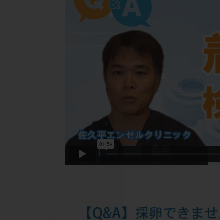
チラーヂン
ピックアップ障害
ブセレリン点鼻薬
ふりかけ法
プロテイン
ホルモン補充周期
ミトコンドリア
ラパロドリリング
レルミナ
ロ
不妊治療後の過ご
両側卵管切除術
二人目不妊
低グレード胚
体重増加
体
先天性甲状腺機能