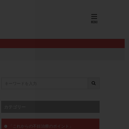
AID
ALICE
EndomeTRIO検査
L-カルニチン
OHSS
P4
PMS
PPOS法
査
ZyMot
ン抵抗性
オビドレル
イン
ロミッド
リ
クラッチ
カテゴリー
セックスレス
ョコレート嚢胞
「これからの不妊治療のポイント」