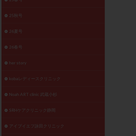
体
成分
排卵
25秋号
検査薬
26夏号
早期卵巣不全
26春号
未熟卵
正常形態率
her story
温活
漢方
理不順
生理周期
kobaレディースクリニック
性ホルモン
着床不全
Noah ART clinic 武蔵小杉
タイミング
SRHケアクリニック静岡
筋腫
粘膜下筋腫
精神安定剤
アイブイエフ詠田クリニック
下血腫