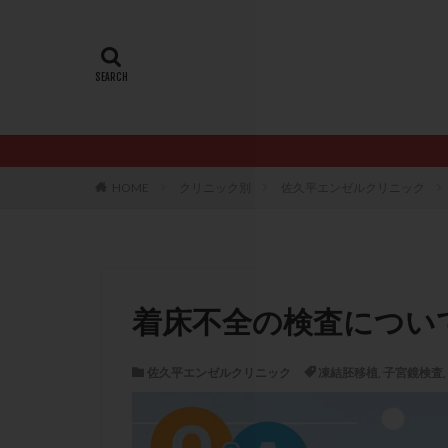
20代
22冬
AMH
ART
ERA
ERA検
LH
LUF
PCO
PCOS
PQQ
PRP療
HOME
クリニック別
佐久平エンゼルクリニック
アシストハッチン
イントラリピッド
おりもの
カ
カルシウムイオノ
着床不全の検査につい
クロミフェン
サプリメント
佐久平エンゼルクリニック
凍結胚移植
,
子宮鏡検査
,
ステップアップ
ダイエット