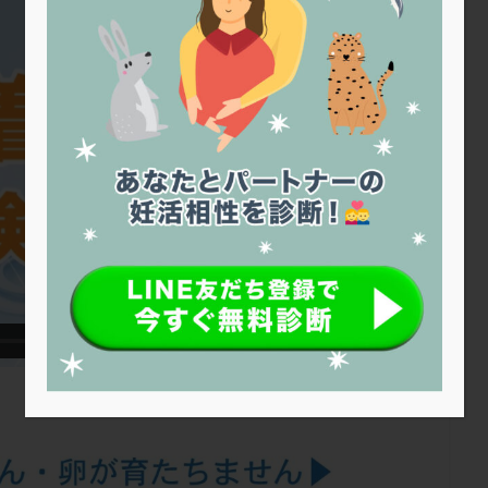
トリオ検査
トリソミー
ネフローゼ症候群
ビタミンC
ビタミ
ビブラマイシン
ピル
フーナーテスト
フェマーラ
フォ
ブライダルチェック
フラグメント
プラセンタ
プラノバール
プレコンセプション
プレドニン
プレマリン
プログラフ
プロ
プロバイオティクス
プロラクチン
ホルモン値
ホルモン投与
ホルモン補充法
ホルモン補充療法
マイクロポリープ
マルチ
メンタル
モザイク杯
モザイク胚
ラクトバチルス
ラクト
リュープリン
リュープロレリン注射
ルトラール
レコベル
バートソン
ロング法
一般不妊治療
下垂体不全
不妊
不
し方
不妊症
不妊鍼灸
不整脈
不正出血
不眠
不育
両卵管閉塞
中絶
中隔子宮
主治医変更
乏精子症
乳
二人目妊活
二段階胚移植
亜急性甲状腺炎
亜鉛
人工授精
低体重
低刺激
低年齢
低温期
体づくり
体外受精
重管理
体験談
保険診療
保険適用
偽嚢胞
偽閉経療法
低下症
先進医療
免疫異常
内膜スクラッチ
再発率
再開