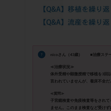
凍結卵子
凍
出産リスク
初診
刺激周
卵の質
卵の
卵巣の吊り上げ
卵巣機能低下
卵管留血症
双子
反復流
nicoさん（43
歳）
■治療ステー
培養
培養士
≪治療状況≫
多精子授精
体外受精や顕微授精で移植を3回
妊娠率
妊娠
言われていませんが、着床不全だ
子宮
子宮内
子宮内膜炎
≪質問≫
子宮外妊娠
子宮鏡検査や免疫検査等をされて
射精障害
屈
ません。このまま検査など受けず