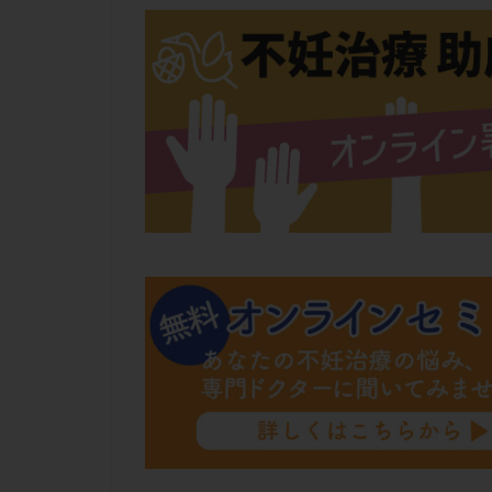
肝機能障害
胚盤胞移植
自然周期
自
融解方法
血
通院
通院回
遺残卵胞
遺
風疹
食事
高刺激
高年
黄体未破裂化卵胞