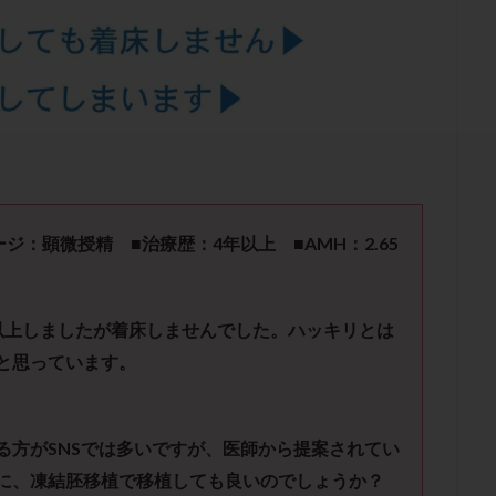
結卵移送
凍結精子
凍結胚
凍結胚盤胞
凍結胚移植
凍結
出産後
出血性黄体
分割胚
分割胚凍結
初期胚
初期胚凍
期
刺激方法
刺激法
前核期凍結
副作用
化学流産
輸送
卵子
卵子の老化
卵子の質
卵子凍結
卵子提供
卵巣刺激
卵巣嚢腫
卵巣多孔
卵巣年齢
卵巣機能
卵
卵巣過剰刺激症候群
卵管
卵管切除
卵管卵巣膿瘍
卵管水腫
卵管通水
卵管造影
卵管造影検査
卵管閉塞
卵胞
卵質
産
反復着床不全
受精
受精卵
受精卵凍結
受精率
ジ：顕微授精 ■治療歴：4年以上 ■AMH：2.65
基礎体温
基礎体温表
変形卵
変性卵
多嚢胞性卵巣症候
夫婦生活
奇形率
妊娠
妊娠リスク
妊娠初期
妊娠判定
以上しましたが着床しませんでした。ハッキリとは
継続
妊娠継続率
妊活
妊活クイズ
妊活デビュー
妊活再
と思っています。
フローラ
子宮内細菌叢検査
子宮内膜
子宮内膜ポリープ
子宮
子宮内膜異型増殖症
子宮内膜症
子宮内膜症性嚢胞
子宮卵管造影検
子宮奇形
子宮後屈
子宮筋腫
子宮筋腫，妊活クイズ
子宮腺筋
る方がSNSでは多いですが、医師から提案されてい
折
帝王切開
帝王切開瘢痕症候群
後屈子宮
性交渉
性交
に、凍結胚移植で移植しても良いのでしょうか？