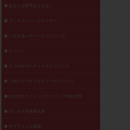
到達率
あなたも卵子がとれる！
自己注射
好胚盤胞
葉酸
アンチエイジングセミナー
透明帯除去培養
いながきレディースクリニック
伝子異常
顕微
顕微授精
イベント
ラクチン血症
胞
うつのみやレディースクリニック
うめだファティリティークリニック
おおのたウィメンズクリニック埼玉大宮
かしわざき産婦人科
サプリメント講座