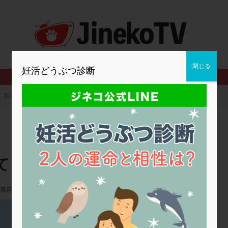
2人目妊活
2個戻し
2個移植
30代
3個移植
40代
BMI
CD138
DC胚
DFI
DHEA
E2
EMMA
査
ERPeak
FSH
FST
FTカテーテル
hCG
IMSI
MD-TESE
MRワクチン
MTHFR
NIPT
NK活性
NK細胞
閉じる
妊活どうぶつ診断
PCOS，妊活クイズ
PCPS
PFC-FD療法
PGT-A
PICSI
法
SEET法
SLE
TESE
Th検査
TORIO検査
TRIO検
着床不全の検査について
グ
アスピリン
アンタゴニスト法
アンチエイジング
インスリ
ウトロゲスタン
エコー
エストラーナテープ
エストロゲン
ウフマン療法
カウンセリング
ガニレスト
カバサール
カフェ
ファ
カンジタ
クラミジア
クリニック選び
グレード
ク
て
ゴナールエフ
コロナウイルス
コロナワクチン
サウナ
サプ
シート法
シェーングレン症候群
ショート法
シリンジ法
ス
着床不全
ステップダウン
ストレス
スプリット
セカンドオピニオン
佐久平エンゼルクリニック
タイミング法
タイムラプス
ダイレクト分割
タクロリムス
チ