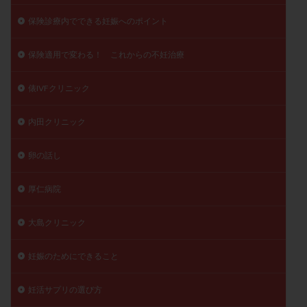
保険診療内でできる妊娠へのポイント
保険適用で変わる！ これからの不妊治療
俵IVFクリニック
内田クリニック
卵の話し
厚仁病院
大島クリニック
妊娠のためにできること
妊活サプリの選び方