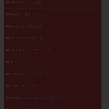
SRHケアクリニック静岡
精子
精子の質
精子凍結
精子提供
精子減少症
精子無力症
精液検査
精神安定剤
アイブイエフ詠田クリニック
精索静脈瘤
糖質
経血量
経過措置
あなたも卵子がとれる！
絨毛染色体検査
絨毛組織
絨毛膜下血腫
肝機能障害
肥満
胎嚢
胎盤ポリープ
胚
アンチエイジングセミナー
胚培養
胚盤胞
胚盤胞到達率
胚盤胞移植
胚移植
腹腔鏡手術
腹腔鏡検査
膣内射精障害
いながきレディースクリニック
膿精液症
自己注射
自然周期
自然妊娠
イベント
自然排卵周期
自然移植周期
自費診療
良好胚
良好胚盤胞
葉酸
融解方法
血流改善
うつのみやレディースクリニック
視床下部
貧血
貯卵
費用
転座
転院
透明帯除去培養
通院
通院回数
うめだファティリティークリニック
通院頻度
連続採卵
運動
過分割胚
おおのたウィメンズクリニック埼玉大宮
過食嘔吐
遺伝子異常
遺残卵胞
遺残胎盤
里親
閉塞性無精子症
閉経
陰性