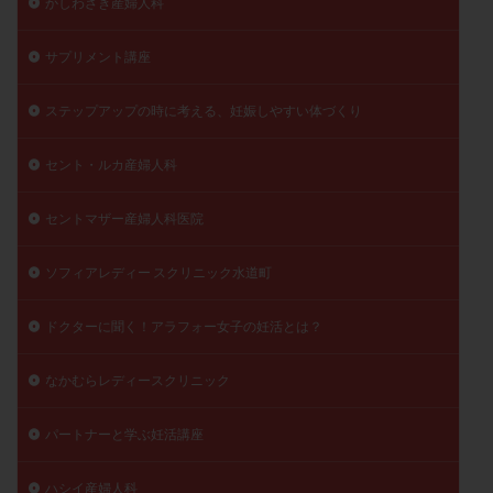
かしわざき産婦人科
陽性反応
顕微
顕微授精
風疹
食事
サプリメント講座
食生活
養子縁組
骨盤腹膜炎
高AMH
高FSH
高プロラクチン血症
高刺激
高年齢
ステップアップの時に考える、妊娠しやすい体づくり
高温期
高齢
高齢出産
黄体ホルモン
黄体化未破裂卵胞
黄体未破裂化卵胞
黄体機能不全
セント・ルカ産婦人科
黄体補充
セントマザー産婦人科医院
検索
ソフィアレディー スクリニック水道町
ドクターに聞く！アラフォー女子の妊活とは？
なかむらレディースクリニック
パートナーと学ぶ妊活講座
ハシイ産婦人科