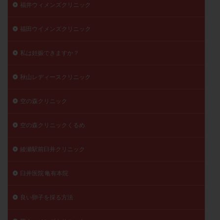
福井ウィメンズクリニック
福田ウイメンズクリニック
私は妊娠できますか？
秋山レディースクリニック
空の森クリニック
空の森クリニックくるめ
綾瀬駅前臼井クリニック
臼井医院 亀有本院
良い卵子を採る方法