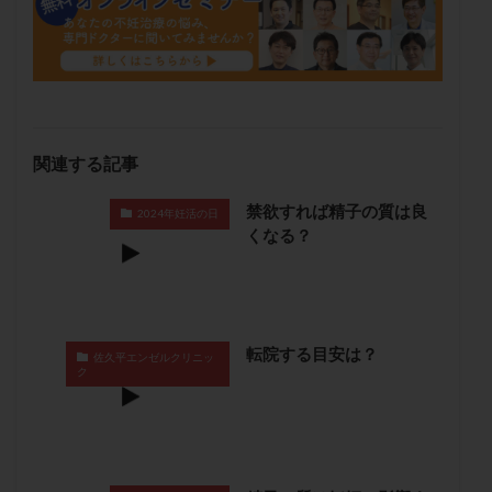
メンタル
モザイク杯
モザイク胚
ラクトバチルス
ラクトフェリン
ラパロドリリング
リュープリン
リュープロレリン注射
ルトラール
レコベル
レトロゾール
レルミナ
ロバートソン
ロング法
一般不妊治療
関連する記事
下垂体不全
不妊
不妊検査
不妊治療
禁欲すれば精子の質は良
不妊治療後の過ごし方
不妊症
不妊鍼灸
2024年妊活の日
くなる？
不整脈
不正出血
不眠
不育症
不育症検査
両側卵管切除術
両卵管閉塞
中絶
中隔子宮
主治医変更
乏精子症
乳がん
乳酸菌
二人目不妊
二人目妊活
二段階胚移植
転院する目安は？
佐久平エンゼルクリニッ
ク
亜急性甲状腺炎
亜鉛
人工授精
低AMH
低グレード胚
低体重
低刺激
低年齢
低温期
体づくり
体外受精
体質改善
体重増加
体重管理
体験談
保険診療