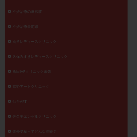
不妊治療の選択肢
不妊治療最前線
両角レディースクリニック
久保みずきレディースクリニック
亀田IVFクリニック幕張
京野アートクリニック
仙台ART
佐久平エンゼルクリニック
体外受精ってどんな治療？