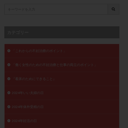
卵管留血症
卵管通水
卵管造影
卵管造影検査
卵管閉塞
卵胞
卵質
原因不明
双子
反復流産
反復着床不全
受精
受精卵
受精卵凍結
受精率
受精障害
喫煙
培養
カテゴリー
培養士
基礎体温
基礎体温表
変形卵
変性卵
多嚢胞性卵巣症候群
多核受精
「これからの不妊治療のポイント」
多精子授精
夫婦生活
奇形率
妊娠
妊娠リスク
妊娠初期
妊娠判定
妊娠検査薬
「働く女性のための不妊治療と仕事の両立のポイント」
妊娠率
妊娠継続
妊娠継続率
妊活
『着床のためにできること』
妊活クイズ
妊活デビュー
妊活再開
婦人科疾患
子宮
子宮内フローラ
2024年いい夫婦の日
子宮内細菌叢検査
子宮内膜
子宮内膜ポリープ
2024年体外受精の日
子宮内膜受容能検査
子宮内膜炎
子宮内膜異型増殖症
子宮内膜症
子宮内膜症性嚢胞
2024年妊活の日
子宮卵管造影検査
子宮収縮
子宮外妊娠