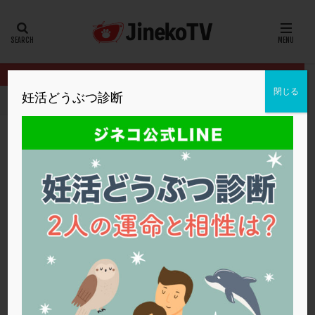
カテゴリー
タグ
閉じる
妊活どうぶつ診断
HOME
イベント
2024年妊活の日
染色体異常で流産。治療の
20代
22冬
2人目妊活
2個戻し
2個移植
30代
3個移植
40代
AID
ALICE
AMH
ART
BMI
CD138
DC胚
DFI
染色体異常で流産。治療の方針は？
DHEA
E2
EMMA
EndomeTRIO検査
2024年妊活の日
,
佐久平エンゼルクリニック
ERA
ERA検査
ERPeak
FSH
FST
卵の質
,
染色体異常
FTカテーテル
hCG
IMSI
L-カルニチン
2024年妊活の日
LH
LUF
MD-TESE
MRワクチン
MTHFR
NIPT
NK活性
NK細胞
OHSS
P4
PCO
PCOS
PCOS，妊活クイズ
PCPS
PFC-FD療法
PGT-A
PICSI
PMS
PPOS法