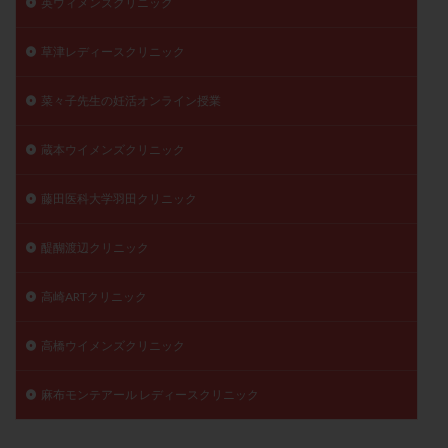
英ウィメンズクリニック
草津レディースクリニック
菜々子先生の妊活オンライン授業
蔵本ウイメンズクリニック
藤田医科大学羽田クリニック
醍醐渡辺クリニック
高崎ARTクリニック
高橋ウイメンズクリニック
麻布モンテアール レディースクリニック