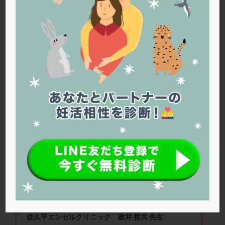
PQQ
PRP療法
SEET法
SLE
TESE
Th検査
TORIO検査
TRIO検査
ZyMot
アシストハッチング
アスピリン
アンタゴニスト法
アンチエイジング
インスリン抵抗性
イントラリピッド
ウトロゲスタン
エコー
エストラーナテープ
エストロゲン
オビドレル
おりもの
カウフマン療法
カウンセリング
ガニレスト
カバサール
カフェイン
カルシウムイオノファ
カンジタ
クラミジア
クリニック選び
グレード
クロミッド
染色体異常で流産。治療の方針は？
クロミフェン
ゴナールエフ
コロナウイルス
コロナワクチン
サウナ
サプリ
サプリメント
シート法
シェーングレン症候群
ショート法
シリンジ法
スクラッチ
ステップアップ
ステップダウン
ストレス
スプリット
佐久平エンゼルクリニック 政井 哲兵 先生