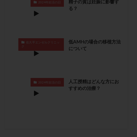
精子の質は妊娠に影響す
2024年妊活の日
保険適用
偽嚢胞
偽閉経療法
る？
先天性甲状腺機能低下症
先進医療
免疫異常
内膜スクラッチ
再発率
再開
凍結卵
凍結卵子
凍結卵移送
凍結精子
凍結胚
低AMHの場合の移植方法
凍結胚盤胞
凍結胚移植
凍結胚移植移植
佐久平エンゼルクリニッ
ク
について
出産リスク
出産後
出血性黄体
分割胚
分割胚凍結
初期胚
初期胚凍結
初期胚移植
初診
刺激周期
刺激方法
刺激法
前核期凍結
副作用
化学流産
医療保険
人工授精はどんな方にお
2024年妊活の日
卵の数
卵の質
卵の輸送
卵子
すすめの治療？
卵子の老化
卵子の質
卵子凍結
卵子提供
卵巣
卵巣の吊り上げ
卵巣刺激
卵巣嚢腫
卵巣多孔
卵巣年齢
卵巣機能
卵巣機能不全
卵巣機能低下
卵巣過剰刺激症候群
卵管
卵管切除
卵管卵巣膿瘍
卵管水腫
卵管狭窄