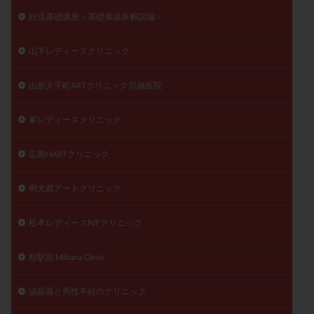
妊活基礎講座＜基礎体温表解説編＞
山下レディースクリニック
山形大手町ARTクリニック川越医院
峯レディースクリニック
広島HARTクリニック
明大前アートクリニック
松本レディースIVFクリニック
桂駅前 Mihara Clinic
泌尿器と男性不妊のクリニック