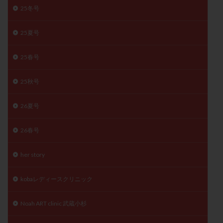
25冬号
月経痛
未成熟卵
未熟卵
染色体検査
染色体異常
栄養素
桑実胚移植
検査
25夏号
橋本病
機能性不妊
正常形態率
正常胚
正常胚率
死産
治療のやめ時
治療計画
25春号
流産
流産対策
温活
漢方
無排卵
25秋号
無月経
無痛分娩
無精子症
無頭蓋症
生活習慣
生理
生理不順
生理周期
26夏号
生理痛
産み分け 妊活クイズ
甲状腺
甲状腺ホルモン
甲状腺機能不全
男性ホルモン
26春号
男性不妊
病院選び
痛み
瘢痕症候群
her story
着床
着床の検査
着床の窓
着床不全
着床前診断
着床率
着床痛
着床障害
kobaレディースクリニック
睡眠薬
禁欲
移植
移植のタイミング
Noah ART clinic 武蔵小杉
移植周期
移植後
移植後の過ごし方
移植時期
稽留流産
空胞
筋膜下筋腫
粘膜下筋腫