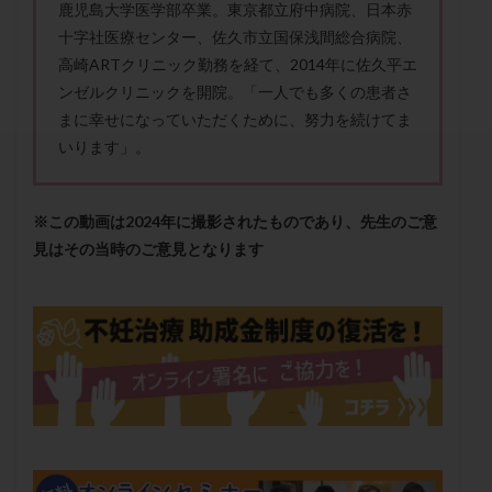
鹿児島大学医学部卒業。東京都立府中病院、日本赤
セカンドオピニオン
セックスレス
ダイエット
十字社医療センター、佐久市立国保浅間総合病院、
タイミング法
タイムラプス
ダイレクト分割
高崎ARTクリニック勤務を経て、2014年に佐久平エ
タクロリムス
チョコレート嚢胞
チラーヂン
ンゼルクリニックを開院。「一人でも多くの患者さ
トリオ検査
トリソミー
ネフローゼ症候群
まに幸せになっていただくために、努力を続けてま
ビタミンC
ビタミンD
ピックアップ障害
いります」。
ビブラマイシン
ピル
フーナーテスト
フェマーラ
フォリスチム
ブセレリン点鼻薬
※この動画は2024年に撮影されたものであり、先生のご意
ブライダルチェック
フラグメント
プラセンタ
見はその当時のご意見となります
プラノバール
プラバノール
ふりかけ法
プレコンセプション
プレドニン
プレマリン
プログラフ
プロゲステロン
プロテイン
プロバイオティクス
プロラクチン
ホルモン値
ホルモン投与
ホルモン注射
ホルモン補充周期
ホルモン補充法
ホルモン補充療法
マイクロポリープ
マルチビタミン
ミトコンドリア