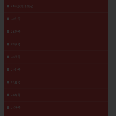
子宮奇形
子宮後屈
子宮筋腫
21年版妊活検定
子宮筋腫，妊活クイズ
子宮腺筋症
子宮鏡検査
23冬号
射精障害
屈折
帝王切開
帝王切開瘢痕症候群
後屈子宮
性交渉
性交障害
性感染症
23夏号
性行為
慢性子宮内膜炎
成熟卵
抗TPO抗体
抗うつ剤
抗カルジオリピン抗体
23秋号
抗セントロメア抗体
抗リン脂質抗体
抗核抗体
23秋号
抗生剤
抗精子抗体
抗酸化成分
排卵
排卵予定日
排卵出血
排卵刺激
排卵周期
24冬号
排卵周期法
排卵日
排卵日検査薬
排卵検査薬
24夏号
排卵痛
排卵誘発
排卵誘発剤
排卵誘発法
排卵障害
採卵
採卵後の過ごし方
採卵数
24春号
採精
断乳
新鮮卵子
新鮮精子
新鮮胚移植
早期卵巣不全
早発卵巣不全
24秋号
更年期
月経不順
月経周期
月経困難