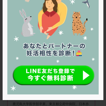
PQQ
PRP療法
SEET法
SLE
TESE
Th検査
TORIO検査
TRIO検査
ZyMot
アシストハッチング
アスピリン
アンタゴニスト法
アンチエイジング
インスリン抵抗性
イントラリピッド
ウトロゲスタン
エコー
エストラーナテープ
エストロゲン
オビドレル
おりもの
カウフマン療法
カウンセリング
ガニレスト
カバサール
カフェイン
カルシウムイオノファ
カンジタ
クラミジア
クリニック選び
グレード
クロミッド
子宮内膜を厚くする方法は？
クロミフェン
ゴナールエフ
コロナウイルス
コロナワクチン
サウナ
サプリ
サプリメント
シート法
シェーングレン症候群
ショート法
シリンジ法
スクラッチ
ステップアップ
佐久平エンゼルクリニック 政井 哲兵 先生
ステップダウン
ストレス
スプリット
鹿児島大学医学部卒業。東京都立府中病院、日本赤