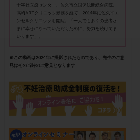
セカンドオピニオン
セックスレス
ダイエット
十字社医療センター、佐久市立国保浅間総合病院、
高崎ARTクリニック勤務を経て、2014年に佐久平エ
タイミング法
タイムラプス
ダイレクト分割
ンゼルクリニックを開院。「一人でも多くの患者さ
タクロリムス
チョコレート嚢胞
チラーヂン
まに幸せになっていただくために、努力を続けてま
トリオ検査
トリソミー
ネフローゼ症候群
いります」。
ビタミンC
ビタミンD
ピックアップ障害
ビブラマイシン
ピル
フーナーテスト
※この動画は2024年に撮影されたものであり、先生のご意
フェマーラ
フォリスチム
ブセレリン点鼻薬
見はその当時のご意見となります
ブライダルチェック
フラグメント
プラセンタ
プラノバール
プラバノール
ふりかけ法
プレコンセプション
プレドニン
プレマリン
プログラフ
プロゲステロン
プロテイン
プロバイオティクス
プロラクチン
ホルモン値
ホルモン投与
ホルモン注射
ホルモン補充周期
ホルモン補充法
ホルモン補充療法
マイクロポリープ
マルチビタミン
ミトコンドリア