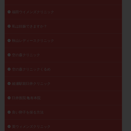
福田ウイメンズクリニック
私は妊娠できますか？
秋山レディースクリニック
空の森クリニック
空の森クリニックくるめ
綾瀬駅前臼井クリニック
臼井医院 亀有本院
良い卵子を採る方法
英ウィメンズクリニック