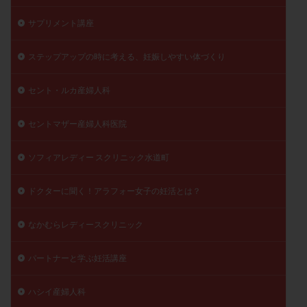
陽性反応
顕微
顕微授精
風疹
食事
サプリメント講座
食生活
養子縁組
骨盤腹膜炎
高AMH
ステップアップの時に考える、妊娠しやすい体づくり
高FSH
高プロラクチン血症
高刺激
高年齢
高温期
高齢
高齢出産
黄体ホルモン
セント・ルカ産婦人科
黄体化未破裂卵胞
黄体未破裂化卵胞
黄体機能不全
黄体補充
セントマザー産婦人科医院
検索
ソフィアレディー スクリニック水道町
ドクターに聞く！アラフォー女子の妊活とは？
なかむらレディースクリニック
パートナーと学ぶ妊活講座
ハシイ産婦人科