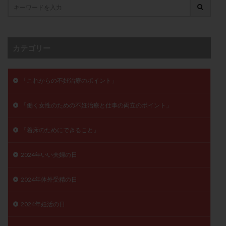
卵管留血症
卵管通水
卵管造影
卵管造影検査
卵管閉塞
卵胞
卵質
原因不明
双子
反復流産
反復着床不全
受精
受精卵
カテゴリー
受精卵凍結
受精率
受精障害
喫煙
培養
培養士
基礎体温
基礎体温表
変形卵
「これからの不妊治療のポイント」
変性卵
多嚢胞性卵巣症候群
多核受精
多精子授精
夫婦生活
奇形率
妊娠
「働く女性のための不妊治療と仕事の両立のポイント」
妊娠リスク
妊娠初期
妊娠判定
妊娠検査薬
妊娠率
妊娠継続
妊娠継続率
妊活
『着床のためにできること』
妊活クイズ
妊活デビュー
妊活再開
2024年いい夫婦の日
婦人科疾患
子宮
子宮内フローラ
子宮内細菌叢検査
子宮内膜
子宮内膜ポリープ
2024年体外受精の日
子宮内膜受容能検査
子宮内膜炎
2024年妊活の日
子宮内膜異型増殖症
子宮内膜症
子宮内膜症性嚢胞
子宮卵管造影検査
子宮収縮
子宮外妊娠