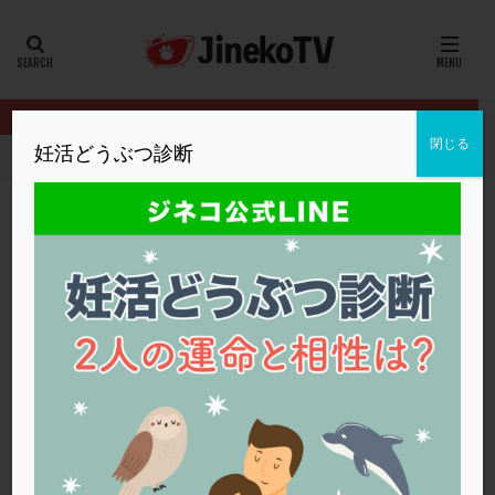
カテゴリー
タグ
閉じる
妊活どうぶつ診断
HOME
イベント
2024年妊活の日
子宮内膜を厚くする方法は
20代
22冬
2人目妊活
2個戻し
2個移植
30代
3個移植
40代
AID
ALICE
AMH
ART
BMI
CD138
DC胚
DFI
子宮内膜を厚くする方法は？
DHEA
E2
EMMA
EndomeTRIO検査
2024年妊活の日
,
佐久平エンゼルクリニック
子宮内膜
ERA
ERA検査
ERPeak
FSH
FST
FTカテーテル
hCG
IMSI
L-カルニチン
2024年妊活の日
LH
LUF
MD-TESE
MRワクチン
MTHFR
NIPT
NK活性
NK細胞
OHSS
P4
PCO
PCOS
PCOS，妊活クイズ
PCPS
PFC-FD療法
PGT-A
PICSI
PMS
PPOS法