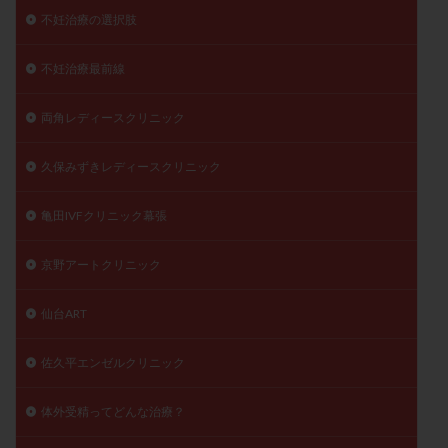
不妊治療の選択肢
不妊治療最前線
両角レディースクリニック
久保みずきレディースクリニック
亀田IVFクリニック幕張
京野アートクリニック
仙台ART
佐久平エンゼルクリニック
体外受精ってどんな治療？