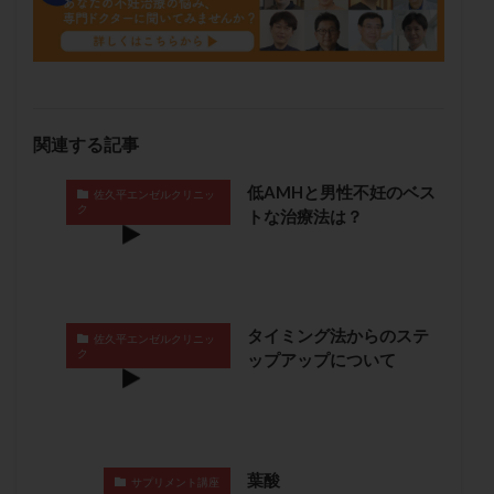
メンタル
モザイク杯
モザイク胚
ラクトバチルス
ラクトフェリン
ラパロドリリング
リュープリン
リュープロレリン注射
ルトラール
レコベル
レトロゾール
レルミナ
関連する記事
ロバートソン
ロング法
一般不妊治療
下垂体不全
不妊
不妊検査
不妊治療
低AMHと男性不妊のベス
佐久平エンゼルクリニッ
ク
不妊治療後の過ごし方
不妊症
不妊鍼灸
トな治療法は？
不整脈
不正出血
不眠
不育症
不育症検査
両側卵管切除術
両卵管閉塞
中絶
中隔子宮
主治医変更
乏精子症
乳がん
タイミング法からのステ
佐久平エンゼルクリニッ
乳酸菌
二人目不妊
二人目妊活
二段階胚移植
ク
ップアップについて
亜急性甲状腺炎
亜鉛
人工授精
低AMH
低グレード胚
低体重
低刺激
低年齢
低温期
体づくり
体外受精
体質改善
体重増加
体重管理
体験談
保険診療
葉酸
サプリメント講座