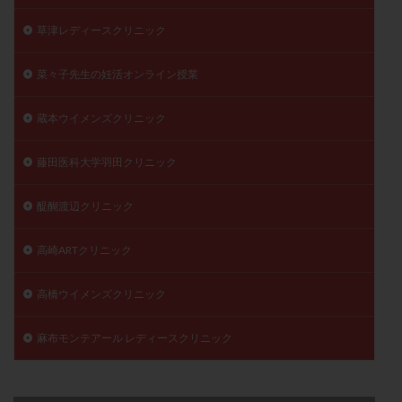
草津レディースクリニック
菜々子先生の妊活オンライン授業
蔵本ウイメンズクリニック
藤田医科大学羽田クリニック
醍醐渡辺クリニック
高崎ARTクリニック
高橋ウイメンズクリニック
麻布モンテアール レディースクリニック