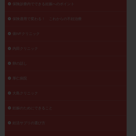
保険診療内でできる妊娠へのポイント
保険適用で変わる！ これからの不妊治療
俵IVFクリニック
内田クリニック
卵の話し
厚仁病院
大島クリニック
妊娠のためにできること
妊活サプリの選び方