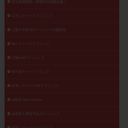
妊活基礎講座＜基礎体温表解説編＞
山下レディースクリニック
山形大手町ARTクリニック川越医院
峯レディースクリニック
広島HARTクリニック
明大前アートクリニック
松本レディースIVFクリニック
桂駅前 Mihara Clinic
泌尿器と男性不妊のクリニック
浅田レディースクリニック