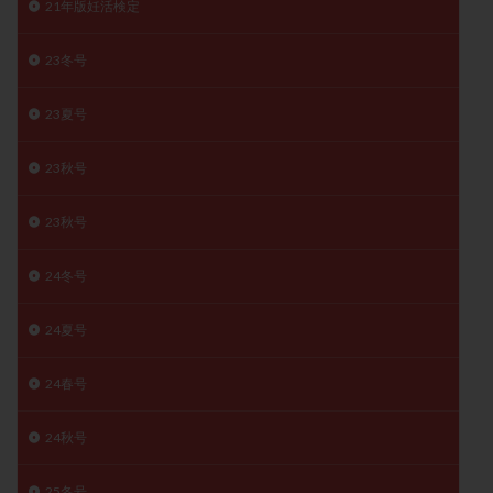
21年版妊活検定
子宮奇形
子宮後屈
子宮筋腫
子宮筋腫，妊活クイズ
子宮腺筋症
子宮鏡検査
23冬号
射精障害
屈折
帝王切開
帝王切開瘢痕症候群
23夏号
後屈子宮
性交渉
性交障害
性感染症
性行為
慢性子宮内膜炎
成熟卵
抗TPO抗体
23秋号
抗うつ剤
抗カルジオリピン抗体
抗セントロメア抗体
抗リン脂質抗体
抗核抗体
23秋号
抗生剤
抗精子抗体
抗酸化成分
排卵
24冬号
排卵予定日
排卵出血
排卵刺激
排卵周期
排卵周期法
排卵日
排卵日検査薬
排卵検査薬
24夏号
排卵痛
排卵誘発
排卵誘発剤
排卵誘発法
排卵障害
採卵
採卵後の過ごし方
採卵数
24春号
採精
断乳
新鮮卵子
新鮮精子
24秋号
新鮮胚移植
早期卵巣不全
早発卵巣不全
更年期
月経不順
月経周期
月経困難
25冬号