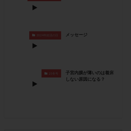
保険適用
偽嚢胞
偽閉経療法
先天性甲状腺機能低下症
先進医療
免疫異常
内膜スクラッチ
再発率
再開
凍結卵
凍結卵子
凍結卵移送
凍結精子
凍結胚
メッセージ
2024年妊活の日
凍結胚盤胞
凍結胚移植
凍結胚移植移植
出産リスク
出産後
出血性黄体
分割胚
分割胚凍結
初期胚
初期胚凍結
初期胚移植
初診
刺激周期
刺激方法
刺激法
子宮内膜が薄いのは着床
25冬号
前核期凍結
副作用
化学流産
医療保険
しない原因になる？
卵の数
卵の質
卵の輸送
卵子
卵子の老化
卵子の質
卵子凍結
卵子提供
卵巣
卵巣の吊り上げ
卵巣刺激
卵巣嚢腫
卵巣多孔
卵巣年齢
卵巣機能
卵巣機能不全
卵巣機能低下
卵巣過剰刺激症候群
卵管
卵管切除
卵管卵巣膿瘍
卵管水腫
卵管狭窄