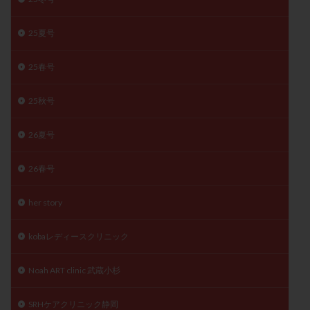
月経痛
未成熟卵
未熟卵
染色体検査
25夏号
染色体異常
栄養素
桑実胚移植
検査
橋本病
機能性不妊
正常形態率
正常胚
25春号
正常胚率
死産
治療のやめ時
治療計画
流産
流産対策
温活
漢方
無排卵
25秋号
無月経
無痛分娩
無精子症
無頭蓋症
26夏号
生活習慣
生理
生理不順
生理周期
生理痛
産み分け 妊活クイズ
甲状腺
26春号
甲状腺ホルモン
甲状腺機能不全
男性ホルモン
男性不妊
病院選び
痛み
瘢痕症候群
her story
着床
着床の検査
着床の窓
着床不全
kobaレディースクリニック
着床前診断
着床率
着床痛
着床障害
睡眠薬
禁欲
移植
移植のタイミング
Noah ART clinic 武蔵小杉
移植周期
移植後
移植後の過ごし方
移植時期
SRHケアクリニック静岡
稽留流産
空胞
筋膜下筋腫
粘膜下筋腫