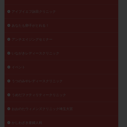
精子
精子の質
精子凍結
精子提供
アイブイエフ詠田クリニック
精子減少症
精子無力症
精液検査
精神安定剤
精索静脈瘤
糖質
経血量
経過措置
あなたも卵子がとれる！
絨毛染色体検査
絨毛組織
絨毛膜下血腫
アンチエイジングセミナー
肝機能障害
肥満
胎嚢
胎盤ポリープ
胚
胚培養
胚盤胞
胚盤胞到達率
胚盤胞移植
いながきレディースクリニック
胚移植
腹腔鏡手術
腹腔鏡検査
膣内射精障害
膿精液症
自己注射
自然周期
自然妊娠
イベント
自然排卵周期
自然移植周期
自費診療
良好胚
うつのみやレディースクリニック
良好胚盤胞
葉酸
融解方法
血流改善
視床下部
貧血
貯卵
費用
転座
うめだファティリティークリニック
転院
透明帯除去培養
通院
通院回数
通院頻度
連続採卵
運動
過分割胚
おおのたウィメンズクリニック埼玉大宮
過食嘔吐
遺伝子異常
遺残卵胞
遺残胎盤
かしわざき産婦人科
里親
閉塞性無精子症
閉経
陰性