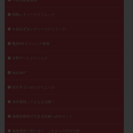
両角レディースクリニック
久保みずきレディースクリニック
亀田IVFクリニック幕張
京野アートクリニック
仙台ART
佐久平エンゼルクリニック
体外受精ってどんな治療？
保険診療内でできる妊娠へのポイント
保険適用で変わる！ これからの不妊治療