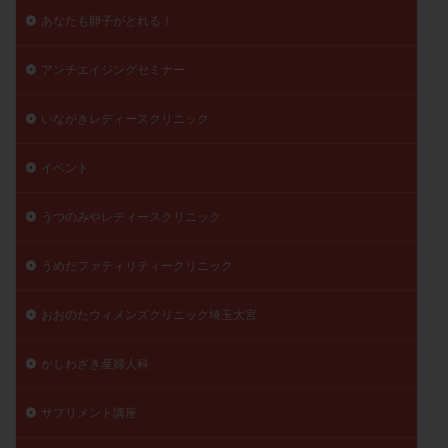
あなたも卵子がとれる！
精子
精子の質
精子凍結
精子提供
精子減少症
精子無力症
精液検査
精神安定剤
アンチエイジングセミナー
精索静脈瘤
糖質
経血量
経過措置
絨毛染色体検査
絨毛組織
絨毛膜下血腫
いながきレディースクリニック
肝機能障害
肥満
胎嚢
胎盤ポリープ
胚
イベント
胚培養
胚盤胞
胚盤胞到達率
胚盤胞移植
胚移植
腹腔鏡手術
腹腔鏡検査
膣内射精障害
うつのみやレディースクリニック
膿精液症
自己注射
自然周期
自然妊娠
自然排卵周期
自然移植周期
自費診療
良好胚
うめだファティリティークリニック
良好胚盤胞
葉酸
融解方法
血流改善
おおのたウィメンズクリニック埼玉大宮
視床下部
貧血
貯卵
費用
転座
転院
透明帯除去培養
通院
通院回数
かしわざき産婦人科
通院頻度
連続採卵
運動
過分割胚
過食嘔吐
遺伝子異常
遺残卵胞
遺残胎盤
サプリメント講座
里親
閉塞性無精子症
閉経
陰性