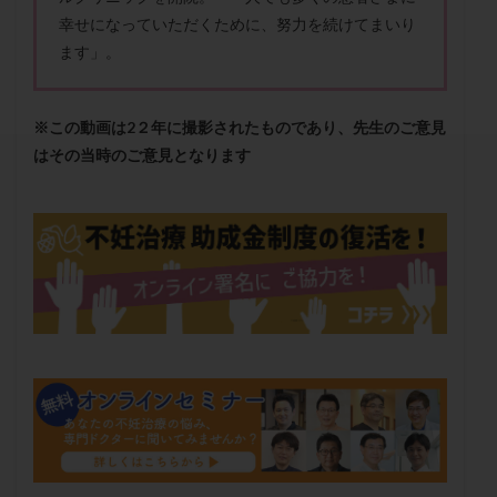
セカンドオピニオン
セックスレス
ダイエット
幸せになっていただくために、努力を続けてまいり
タイミング法
タイムラプス
ダイレクト分割
ます」。
タクロリムス
チョコレート嚢胞
チラーヂン
トリオ検査
トリソミー
ネフローゼ症候群
※この動画は2２年に撮影されたものであり、先生のご意見
ビタミンC
ビタミンD
ピックアップ障害
はその当時のご意見となります
ビブラマイシン
ピル
フーナーテスト
フェマーラ
フォリスチム
ブセレリン点鼻薬
ブライダルチェック
フラグメント
プラセンタ
プラノバール
プラバノール
ふりかけ法
プレコンセプション
プレドニン
プレマリン
プログラフ
プロゲステロン
プロテイン
プロバイオティクス
プロラクチン
ホルモン値
ホルモン投与
ホルモン注射
ホルモン補充周期
ホルモン補充法
ホルモン補充療法
マイクロポリープ
マルチビタミン
ミトコンドリア