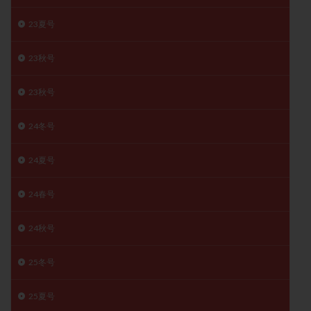
子宮奇形
子宮後屈
子宮筋腫
23夏号
子宮筋腫，妊活クイズ
子宮腺筋症
子宮鏡検査
射精障害
屈折
帝王切開
帝王切開瘢痕症候群
23秋号
後屈子宮
性交渉
性交障害
性感染症
23秋号
性行為
慢性子宮内膜炎
成熟卵
抗TPO抗体
抗うつ剤
抗カルジオリピン抗体
24冬号
抗セントロメア抗体
抗リン脂質抗体
抗核抗体
抗生剤
抗精子抗体
抗酸化成分
排卵
24夏号
排卵予定日
排卵出血
排卵刺激
排卵周期
24春号
排卵周期法
排卵日
排卵日検査薬
排卵検査薬
排卵痛
排卵誘発
排卵誘発剤
排卵誘発法
24秋号
排卵障害
採卵
採卵後の過ごし方
採卵数
25冬号
採精
断乳
新鮮卵子
新鮮精子
新鮮胚移植
早期卵巣不全
早発卵巣不全
25夏号
更年期
月経不順
月経周期
月経困難