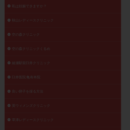
私は妊娠できますか？
秋山レディースクリニック
空の森クリニック
空の森クリニックくるめ
綾瀬駅前臼井クリニック
臼井医院 亀有本院
良い卵子を採る方法
英ウィメンズクリニック
草津レディースクリニック