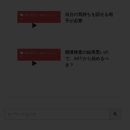
保険適用
偽嚢胞
偽閉経療法
先天性甲状腺機能低下症
先進医療
免疫異常
自分の気持ちを話せる相
佐久平エンゼルクリニッ
ク
手が必要
内膜スクラッチ
再発率
再開
凍結卵
凍結卵子
凍結卵移送
凍結精子
凍結胚
凍結胚盤胞
凍結胚移植
凍結胚移植移植
出産リスク
出産後
出血性黄体
分割胚
精液検査の結果悪いの
佐久平エンゼルクリニッ
分割胚凍結
初期胚
初期胚凍結
初期胚移植
ク
で、ARTから始めるべ
き？
初診
刺激周期
刺激方法
刺激法
前核期凍結
副作用
化学流産
医療保険
卵の数
卵の質
卵の輸送
卵子
卵子の老化
卵子の質
卵子凍結
卵子提供
卵巣
卵巣の吊り上げ
卵巣刺激
卵巣嚢腫
卵巣多孔
卵巣年齢
卵巣機能
卵巣機能不全
卵巣機能低下
卵巣過剰刺激症候群
卵管
卵管切除
卵管卵巣膿瘍
卵管水腫
卵管狭窄