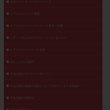
みのうらレディースクリニック
メディカルパーク湘南
リプロダクションクリニック東京・大阪
レディース＆A R Tクリニック サンタクルス
レディースクリニック北浜
わたしたちの選択
不妊治療のターニングポイント
不妊治療の検査や治療についてのポイント〜女性編〜
不妊治療の選択肢
不妊治療最前線