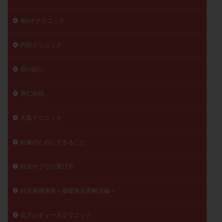
俵IVFクリニック
内田クリニック
卵の話し
厚仁病院
大島クリニック
妊娠のためにできること
妊活サプリの選び方
妊活基礎講座＜基礎体温表解説編＞
山下レディースクリニック