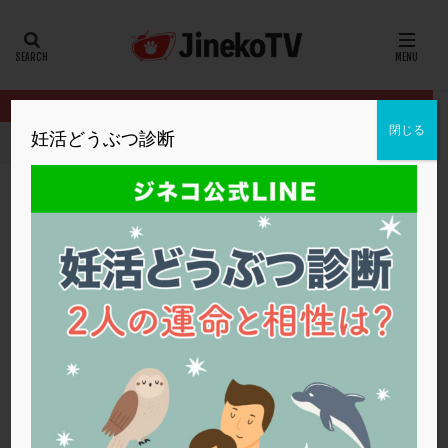
カテゴリー
タグ
閉じる
妊活どうぶつ診断
HOME
クリニック別
佐久平エンゼルクリニック
体外受精のメ
20代
22冬
2人目妊活
2個戻し
2個移植
30代
3個移植
40代
AID
ALICE
AMH
ART
BMI
CD138
DC胚
DFI
体外受精のメリット・デメリット
DHEA
E2
EMMA
EndomeTRIO検査
佐久平エンゼルクリニック
,
体外受精ってどんな治療？
ERA
ERA検査
ERPeak
FSH
FST
体外受精
FTカテーテル
hCG
IMSI
L-カルニチン
佐久平エンゼルクリニック
LH
LUF
MD-TESE
MRワクチン
MTHFR
NIPT
NK活性
NK細胞
OHSS
P4
PCO
PCOS
PCOS，妊活クイズ
PCPS
PFC-FD療法
PGT-A
PICSI
PMS
PPOS法