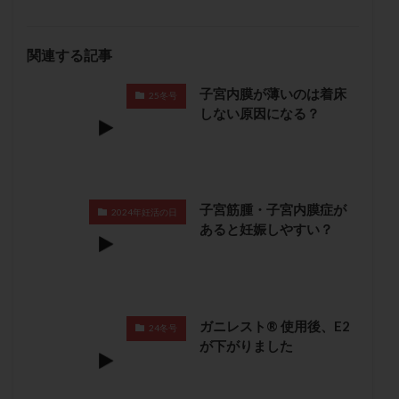
メンタル
モザイク杯
モザイク胚
ラクトバチルス
ラクトフェリン
ラパロドリリング
関連する記事
リュープリン
リュープロレリン注射
ルトラール
レコベル
レトロゾール
レルミナ
子宮内膜が薄いのは着床
25冬号
しない原因になる？
ロバートソン
ロング法
一般不妊治療
下垂体不全
不妊
不妊検査
不妊治療
不妊治療後の過ごし方
不妊症
不妊鍼灸
不整脈
不正出血
不眠
不育症
子宮筋腫・子宮内膜症が
2024年妊活の日
不育症検査
両側卵管切除術
両卵管閉塞
中絶
あると妊娠しやすい？
中隔子宮
主治医変更
乏精子症
乳がん
乳酸菌
二人目不妊
二人目妊活
二段階胚移植
亜急性甲状腺炎
亜鉛
人工授精
低AMH
ガニレスト® 使用後、E2
24冬号
低グレード胚
低体重
低刺激
低年齢
が下がりました
低温期
体づくり
体外受精
体質改善
体重増加
体重管理
体験談
保険診療