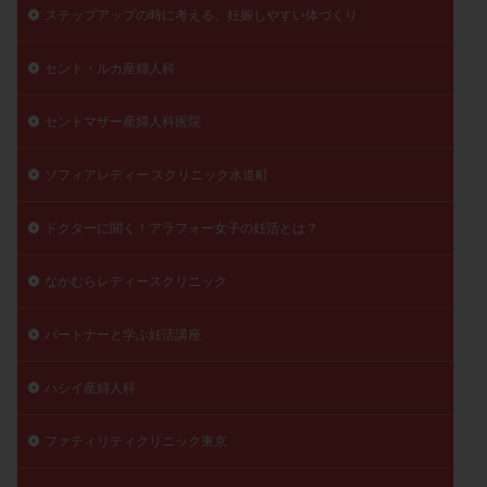
ステップアップの時に考える、妊娠しやすい体づくり
陽性反応
顕微
顕微授精
風疹
食事
食生活
養子縁組
骨盤腹膜炎
高AMH
セント・ルカ産婦人科
高FSH
高プロラクチン血症
高刺激
高年齢
セントマザー産婦人科医院
高温期
高齢
高齢出産
黄体ホルモン
黄体化未破裂卵胞
黄体未破裂化卵胞
黄体機能不全
ソフィアレディー スクリニック水道町
黄体補充
ドクターに聞く！アラフォー女子の妊活とは？
検索
なかむらレディースクリニック
パートナーと学ぶ妊活講座
ハシイ産婦人科
ファティリティクリニック東京