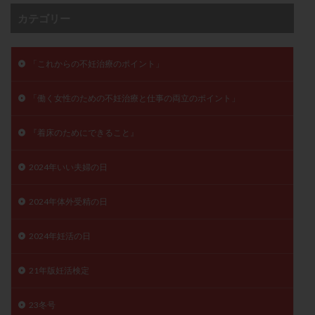
卵管留血症
卵管通水
卵管造影
卵管造影検査
カテゴリー
卵管閉塞
卵胞
卵質
原因不明
双子
反復流産
反復着床不全
受精
受精卵
「これからの不妊治療のポイント」
受精卵凍結
受精率
受精障害
喫煙
培養
培養士
基礎体温
基礎体温表
変形卵
「働く女性のための不妊治療と仕事の両立のポイント」
変性卵
多嚢胞性卵巣症候群
多核受精
『着床のためにできること』
多精子授精
夫婦生活
奇形率
妊娠
妊娠リスク
妊娠初期
妊娠判定
妊娠検査薬
2024年いい夫婦の日
妊娠率
妊娠継続
妊娠継続率
妊活
妊活クイズ
妊活デビュー
妊活再開
2024年体外受精の日
婦人科疾患
子宮
子宮内フローラ
2024年妊活の日
子宮内細菌叢検査
子宮内膜
子宮内膜ポリープ
子宮内膜受容能検査
子宮内膜炎
21年版妊活検定
子宮内膜異型増殖症
子宮内膜症
子宮内膜症性嚢胞
23冬号
子宮卵管造影検査
子宮収縮
子宮外妊娠