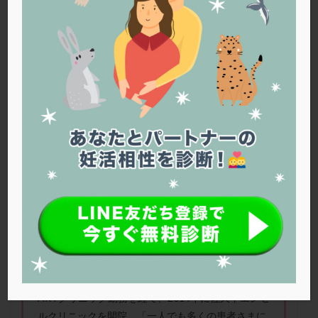
PQQ
PRP療法
SEET法
SLE
TESE
Th検査
TORIO検査
TRIO検査
ZyMot
アシストハッチング
アスピリン
アンタゴニスト法
アンチエイジング
インスリン抵抗性
イントラリピッド
ウトロゲスタン
エコー
エストラーナテープ
エストロゲン
オビドレル
おりもの
カウフマン療法
カウンセリング
ガニレスト
カバサール
カフェイン
カルシウムイオノファ
カンジタ
クラミジア
クリニック選び
グレード
クロミッド
クロミフェン
ゴナールエフ
コロナウイルス
コロナワクチン
サウナ
サプリ
サプリメント
佐久平エンゼルクリニック政井 哲兵 先生
鹿児島
シート法
シェーングレン症候群
ショート法
大学医学部卒業。東京都立府中病院、日本赤十字社
医療センター、佐久市立国保浅間総合病院、高崎
シリンジ法
スクラッチ
ステップアップ
ARTクリニック勤務を経て、2014年に佐久平エンゼ
ステップダウン
ストレス
スプリット
ルクリニックを開院。「一人でも多くの患者さまに