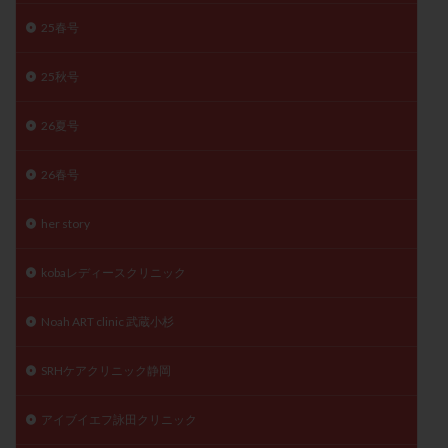
月経痛
未成熟卵
未熟卵
染色体検査
25春号
染色体異常
栄養素
桑実胚移植
検査
25秋号
橋本病
機能性不妊
正常形態率
正常胚
正常胚率
死産
治療のやめ時
治療計画
26夏号
流産
流産対策
温活
漢方
無排卵
無月経
無痛分娩
無精子症
無頭蓋症
26春号
生活習慣
生理
生理不順
生理周期
her story
生理痛
産み分け 妊活クイズ
甲状腺
甲状腺ホルモン
甲状腺機能不全
男性ホルモン
kobaレディースクリニック
男性不妊
病院選び
痛み
瘢痕症候群
着床
着床の検査
着床の窓
着床不全
Noah ART clinic 武蔵小杉
着床前診断
着床率
着床痛
着床障害
SRHケアクリニック静岡
睡眠薬
禁欲
移植
移植のタイミング
移植周期
移植後
移植後の過ごし方
移植時期
アイブイエフ詠田クリニック
稽留流産
空胞
筋膜下筋腫
粘膜下筋腫