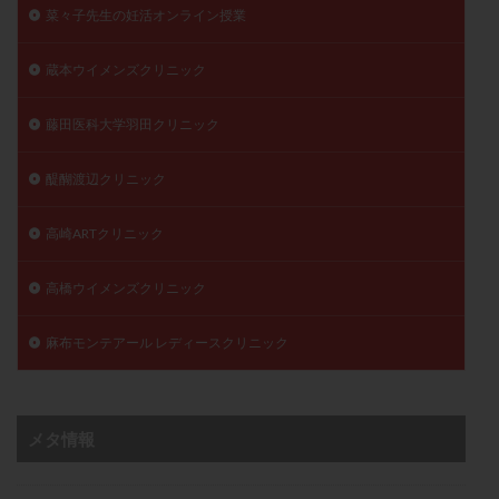
菜々子先生の妊活オンライン授業
蔵本ウイメンズクリニック
藤田医科大学羽田クリニック
醍醐渡辺クリニック
高崎ARTクリニック
高橋ウイメンズクリニック
麻布モンテアール レディースクリニック
メタ情報