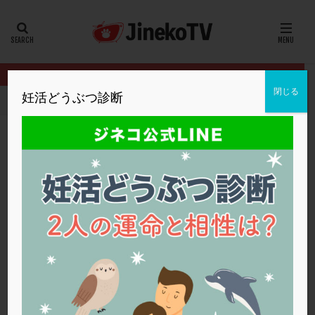
カテゴリー
タグ
閉じる
妊活どうぶつ診断
HOME
クリニック別
仙台ART
生理周期が改善すれば自然妊娠
20代
22冬
2人目妊活
2個戻し
2個移植
30代
3個移植
40代
AID
ALICE
AMH
ART
BMI
CD138
DC胚
DFI
生理周期が改善すれば自然妊娠は可能？
DHEA
E2
EMMA
EndomeTRIO検査
仙台ART
ステップアップ
,
体外受精
ERA
ERA検査
ERPeak
FSH
FST
FTカテーテル
hCG
IMSI
L-カルニチン
仙台ART
LH
LUF
MD-TESE
MRワクチン
MTHFR
NIPT
NK活性
NK細胞
OHSS
P4
PCO
PCOS
PCOS，妊活クイズ
PCPS
PFC-FD療法
PGT-A
PICSI
PMS
PPOS法