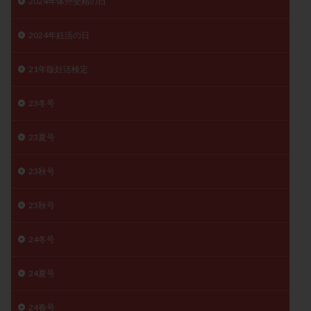
2024年体外受精の日
精子
精子の質
精子凍結
精子提供
2024年妊活の日
精子減少症
精子無力症
精液検査
精神安定剤
精索静脈瘤
糖質
経血量
経過措置
21年版妊活検定
絨毛染色体検査
絨毛組織
絨毛膜下血腫
肝機能障害
肥満
胎嚢
胎盤ポリープ
胚
23冬号
胚培養
胚盤胞
胚盤胞到達率
胚盤胞移植
23夏号
胚移植
腹腔鏡手術
腹腔鏡検査
膣内射精障害
膿精液症
自己注射
自然周期
自然妊娠
23秋号
自然排卵周期
自然移植周期
自費診療
良好胚
良好胚盤胞
葉酸
融解方法
血流改善
23秋号
視床下部
貧血
貯卵
費用
転座
24冬号
転院
透明帯除去培養
通院
通院回数
通院頻度
連続採卵
運動
過分割胚
24夏号
過食嘔吐
遺伝子異常
遺残卵胞
遺残胎盤
里親
閉塞性無精子症
閉経
陰性
24春号