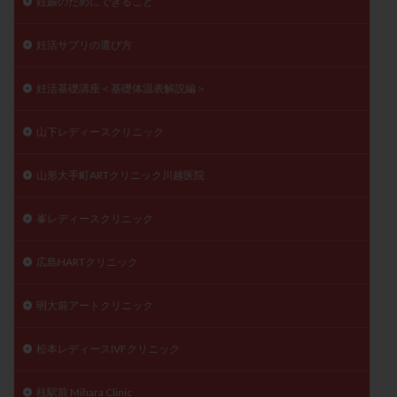
妊娠のためにできること
妊活サプリの選び方
妊活基礎講座＜基礎体温表解説編＞
山下レディースクリニック
山形大手町ARTクリニック川越医院
峯レディースクリニック
広島HARTクリニック
明大前アートクリニック
松本レディースIVFクリニック
桂駅前 Mihara Clinic