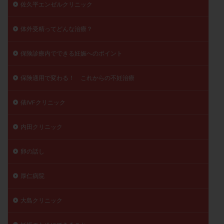
佐久平エンゼルクリニック
体外受精ってどんな治療？
保険診療内でできる妊娠へのポイント
保険適用で変わる！ これからの不妊治療
俵IVFクリニック
内田クリニック
卵の話し
厚仁病院
大島クリニック