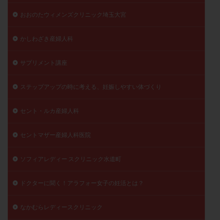
おおのたウィメンズクリニック埼玉大宮
かしわざき産婦人科
サプリメント講座
ステップアップの時に考える、妊娠しやすい体づくり
セント・ルカ産婦人科
セントマザー産婦人科医院
ソフィアレディー スクリニック水道町
ドクターに聞く！アラフォー女子の妊活とは？
なかむらレディースクリニック