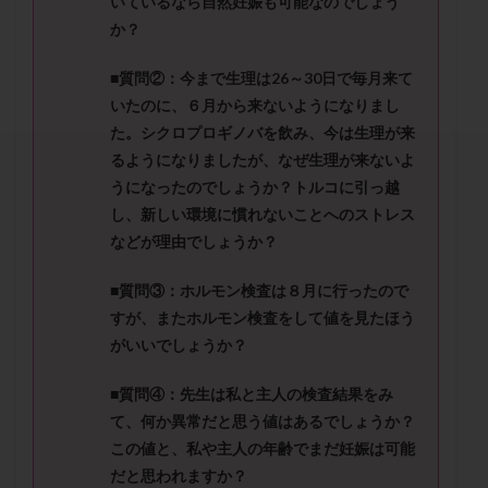
いているなら自然妊娠も可能なのでしょう
セカンドオピニオン
セックスレス
ダイエット
か？
タイミング法
タイムラプス
ダイレクト分割
タクロリムス
チョコレート嚢胞
チラーヂン
■質問②：
今まで生理は
26
～
30
日で毎月来て
いたのに、６月から来ないようになりまし
トリオ検査
トリソミー
ネフローゼ症候群
た。シクロプロギノバを飲
み、今は生理が来
ビタミンC
ビタミンD
ピックアップ障害
るようになりましたが、なぜ生理が来ないよ
ビブラマイシン
ピル
フーナーテスト
うになったのでしょうか？トルコに引っ越
フェマーラ
フォリスチム
ブセレリン点鼻薬
し、
新しい環境に慣れないことへのストレス
ブライダルチェック
フラグメント
プラセンタ
などが理由でしょうか？
プラノバール
プラバノール
ふりかけ法
■質問③：
ホルモン検査は８月に行ったので
プレコンセプション
プレドニン
プレマリン
すが、またホルモン検査をして値を見たほう
プログラフ
プロゲステロン
プロテイン
がいいでしょうか？
プロバイオティクス
プロラクチン
ホルモン値
■質問④：
先生は私と主人の検査結果をみ
ホルモン投与
ホルモン注射
ホルモン補充周期
て、何か異常だと思う値はあるでしょうか？
ホルモン補充法
ホルモン補充療法
この値と、私や主人の年齢
でまだ妊娠は可能
マイクロポリープ
マルチビタミン
ミトコンドリア
だと思われますか？