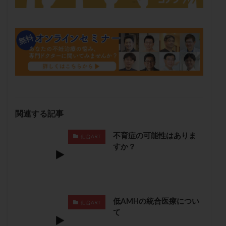
卵管留血症
卵管通水
卵管造影
卵管造影検査
卵管閉塞
卵胞
卵質
原因不明
双子
反復流産
反復着床不全
受精
受精卵
受精卵凍結
受精率
受精障害
喫煙
培養
培養士
基礎体温
基礎体温表
変形卵
変性卵
多嚢胞性卵巣症候群
多核受精
多精子授精
夫婦生活
奇形率
妊娠
関連する記事
妊娠リスク
妊娠初期
妊娠判定
妊娠検査薬
妊娠率
妊娠継続
妊娠継続率
妊活
不育症の可能性はありま
仙台ART
妊活クイズ
妊活デビュー
妊活再開
すか？
婦人科疾患
子宮
子宮内フローラ
子宮内細菌叢検査
子宮内膜
子宮内膜ポリープ
子宮内膜受容能検査
子宮内膜炎
低AMHの統合医療につい
仙台ART
子宮内膜異型増殖症
子宮内膜症
子宮内膜症性嚢胞
て
子宮卵管造影検査
子宮収縮
子宮外妊娠