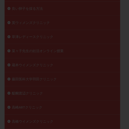
良い卵子を採る方法
英ウィメンズクリニック
草津レディースクリニック
菜々子先生の妊活オンライン授業
蔵本ウイメンズクリニック
藤田医科大学羽田クリニック
醍醐渡辺クリニック
高崎ARTクリニック
高橋ウイメンズクリニック