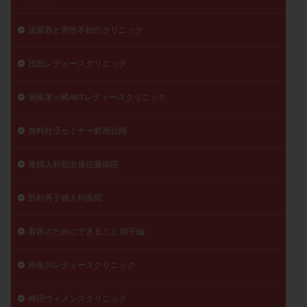
泌尿器と男性不妊のクリニック
浅田レディースクリニック
湘南茅ヶ崎ARTレディースクリニック
無料妊活セミナー動画公開
産婦人科舘出張佐藤病院
田村秀子婦人科医院
着床のためにできること 卵子編
神奈川レディースクリニック
神田ウィメンズクリニック