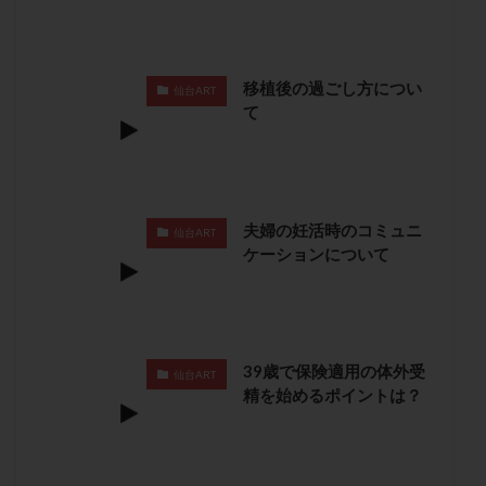
子宮奇形
子宮後屈
子宮筋腫
子宮筋腫，妊活クイズ
子宮腺筋症
子宮鏡検査
射精障害
屈折
帝王切開
帝王切開瘢痕症候群
移植後の過ごし方につい
仙台ART
て
後屈子宮
性交渉
性交障害
性感染症
性行為
慢性子宮内膜炎
成熟卵
抗TPO抗体
抗うつ剤
抗カルジオリピン抗体
抗セントロメア抗体
抗リン脂質抗体
抗核抗体
夫婦の妊活時のコミュニ
仙台ART
抗生剤
抗精子抗体
抗酸化成分
排卵
ケーションについて
排卵予定日
排卵出血
排卵刺激
排卵周期
排卵周期法
排卵日
排卵日検査薬
排卵検査薬
排卵痛
排卵誘発
排卵誘発剤
排卵誘発法
39歳で保険適用の体外受
仙台ART
排卵障害
採卵
採卵後の過ごし方
採卵数
精を始めるポイントは？
採精
断乳
新鮮卵子
新鮮精子
新鮮胚移植
早期卵巣不全
早発卵巣不全
更年期
月経不順
月経周期
月経困難