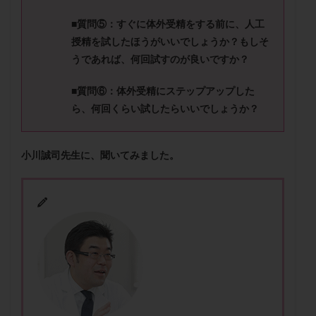
メンタル
モザイク杯
モザイク胚
■質問⑤：
すぐに体外受精をする前に、人工
ラクトバチルス
ラクトフェリン
ラパロドリリング
授精を試したほうがいいでしょうか？
もしそ
リュープリン
リュープロレリン注射
ルトラール
うであれば、何回試すのが良いですか？
レコベル
レトロゾール
レルミナ
■質問⑥：
体外受精にステップアップした
ロバートソン
ロング法
一般不妊治療
ら、何回くらい試したらいいでしょうか？
下垂体不全
不妊
不妊検査
不妊治療
不妊治療後の過ごし方
不妊症
不妊鍼灸
小川誠司先生に、聞いてみました。
不整脈
不正出血
不眠
不育症
不育症検査
両側卵管切除術
両卵管閉塞
中絶
中隔子宮
主治医変更
乏精子症
乳がん
乳酸菌
二人目不妊
二人目妊活
二段階胚移植
亜急性甲状腺炎
亜鉛
人工授精
低AMH
低グレード胚
低体重
低刺激
低年齢
低温期
体づくり
体外受精
体質改善
体重増加
体重管理
体験談
保険診療