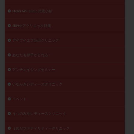
Noah ART clinic 武蔵小杉
SRHケアクリニック静岡
アイブイエフ詠田クリニック
あなたも卵子がとれる！
アンチエイジングセミナー
いながきレディースクリニック
イベント
うつのみやレディースクリニック
うめだファティリティークリニック