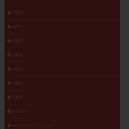
陽性反応
顕微
顕微授精
風疹
食事
24秋号
食生活
養子縁組
骨盤腹膜炎
高AMH
高FSH
高プロラクチン血症
高刺激
高年齢
25冬号
高温期
高齢
高齢出産
黄体ホルモン
25夏号
黄体化未破裂卵胞
黄体未破裂化卵胞
黄体機能不全
黄体補充
25春号
検索
25秋号
26夏号
26春号
her story
kobaレディースクリニック