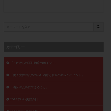
月経痛
未成熟卵
未熟卵
染色体検査
染色体異常
栄養素
桑実胚移植
検査
橋本病
機能性不妊
正常形態率
正常胚
正常胚率
死産
治療のやめ時
治療計画
流産
流産対策
温活
漢方
無排卵
無月経
無痛分娩
無精子症
無頭蓋症
カテゴリー
生活習慣
生理
生理不順
生理周期
生理痛
産み分け 妊活クイズ
甲状腺
「これからの不妊治療のポイント」
甲状腺ホルモン
甲状腺機能不全
男性ホルモン
男性不妊
病院選び
痛み
瘢痕症候群
「働く女性のための不妊治療と仕事の両立のポイント」
着床
着床の検査
着床の窓
着床不全
着床前診断
着床率
着床痛
着床障害
『着床のためにできること』
睡眠薬
禁欲
移植
移植のタイミング
2024年いい夫婦の日
移植周期
移植後
移植後の過ごし方
移植時期
稽留流産
空胞
筋膜下筋腫
粘膜下筋腫