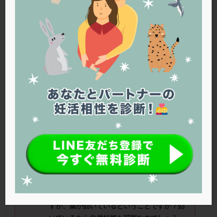
PQQ
PRP療法
SEET法
SLE
TESE
Th検査
TORIO検査
TRIO検査
ZyMot
アシストハッチング
アスピリン
アンタゴニスト法
アンチエイジング
インスリン抵抗性
イントラリピッド
ウトロゲスタン
エコー
エストラーナテープ
エストロゲン
オビドレル
おりもの
カウフマン療法
カウンセリング
ガニレスト
カバサール
カフェイン
カルシウムイオノファ
カンジタ
クラミジア
クリニック選び
グレード
クロミッド
■ニックネーム：よりこさん（
41
歳
/
夫
58
歳） ■治療ステージ：その他 ■妊活期
クロミフェン
ゴナールエフ
コロナウイルス
間：半年～
1
年
コロナワクチン
サウナ
サプリ
サプリメント
シート法
シェーングレン症候群
ショート法
■質問①：
シクロプロギノバを飲み始めてか
シリンジ法
スクラッチ
ステップアップ
ら、低温期と高温期がきっちり分かれるので
すが、薬が効いていると
いうことですか？効
ステップダウン
ストレス
スプリット