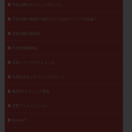
不妊治療のターニングポイント
不妊治療の検査や治療についてのポイント〜女性編〜
不妊治療の選択肢
不妊治療最前線
両角レディースクリニック
久保みずきレディースクリニック
亀田IVFクリニック幕張
京野アートクリニック
仙台ART