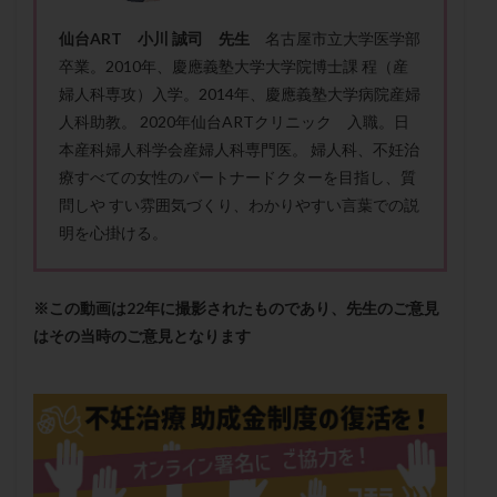
保険適用
偽嚢胞
偽閉経療法
仙台ART 小川 誠司 先生
名古屋市立大学医学部
先天性甲状腺機能低下症
先進医療
免疫異常
卒業。2010年、慶應義塾大学大学院博士課 程（産
内膜スクラッチ
再発率
再開
凍結卵
婦人科専攻）入学。2014年、慶應義塾大学病院産婦
凍結卵子
凍結卵移送
凍結精子
凍結胚
人科助教。 2020年仙台ARTクリニック 入職。日
本産科婦人科学会産婦人科専門医。 婦人科、不妊治
凍結胚盤胞
凍結胚移植
凍結胚移植移植
療すべての女性のパートナードクターを目指し、質
出産リスク
出産後
出血性黄体
分割胚
問しや すい雰囲気づくり、わかりやすい言葉での説
分割胚凍結
初期胚
初期胚凍結
初期胚移植
明を心掛ける。
初診
刺激周期
刺激方法
刺激法
前核期凍結
副作用
化学流産
医療保険
※この動画は22年に撮影されたものであり、先生のご意見
卵の数
卵の質
卵の輸送
卵子
はその当時のご意見となります
卵子の老化
卵子の質
卵子凍結
卵子提供
卵巣
卵巣の吊り上げ
卵巣刺激
卵巣嚢腫
卵巣多孔
卵巣年齢
卵巣機能
卵巣機能不全
卵巣機能低下
卵巣過剰刺激症候群
卵管
卵管切除
卵管卵巣膿瘍
卵管水腫
卵管狭窄