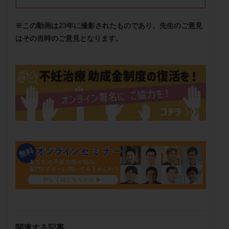
メンタル
モザイク杯
モザイク胚
ラクトバチルス
ラクトフェリン
ラパロドリリング
※この動画は23年に撮影されたものであり、先生のご意見
リュープリン
リュープロレリン注射
ルトラール
はその当時のご意見となります。
レコベル
レトロゾール
レルミナ
ロバートソン
ロング法
一般不妊治療
下垂体不全
不妊
不妊検査
不妊治療
不妊治療後の過ごし方
不妊症
不妊鍼灸
不整脈
不正出血
不眠
不育症
不育症検査
両側卵管切除術
両卵管閉塞
中絶
中隔子宮
主治医変更
乏精子症
乳がん
乳酸菌
二人目不妊
二人目妊活
二段階胚移植
亜急性甲状腺炎
亜鉛
人工授精
低AMH
低グレード胚
低体重
低刺激
低年齢
低温期
体づくり
体外受精
体質改善
体重増加
体重管理
体験談
保険診療
関連する記事