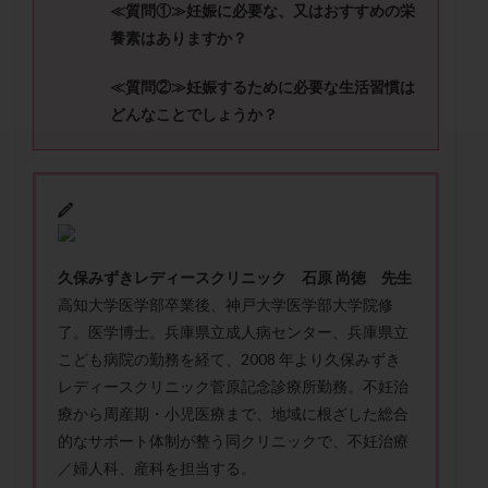
≪質問①≫
妊娠に必要な、又はおすすめの栄
セカンドオピニオン
セックスレス
ダイエット
養素はありますか？
タイミング法
タイムラプス
ダイレクト分割
タクロリムス
チョコレート嚢胞
チラーヂン
≪質問②≫
妊娠するために必要な生活習慣は
トリオ検査
トリソミー
ネフローゼ症候群
どんなことでしょうか？
ビタミンC
ビタミンD
ピックアップ障害
ビブラマイシン
ピル
フーナーテスト
フェマーラ
フォリスチム
ブセレリン点鼻薬
ブライダルチェック
フラグメント
プラセンタ
プラノバール
プラバノール
ふりかけ法
久保みずきレディースクリニック 石原 尚徳 先生
高知大学医学部卒業後、神戸大学医学部大学院修
プレコンセプション
プレドニン
プレマリン
了。医学博士。兵庫県立成人病センター、兵庫県立
プログラフ
プロゲステロン
プロテイン
こども病院の勤務を経て、2008 年より久保みずき
プロバイオティクス
プロラクチン
ホルモン値
レディースクリニック菅原記念診療所勤務。不妊治
ホルモン投与
ホルモン注射
ホルモン補充周期
療から周産期・小児医療まで、地域に根ざした総合
ホルモン補充法
ホルモン補充療法
的なサポート体制が整う同クリニックで、不妊治療
／婦人科、産科を担当する。
マイクロポリープ
マルチビタミン
ミトコンドリア