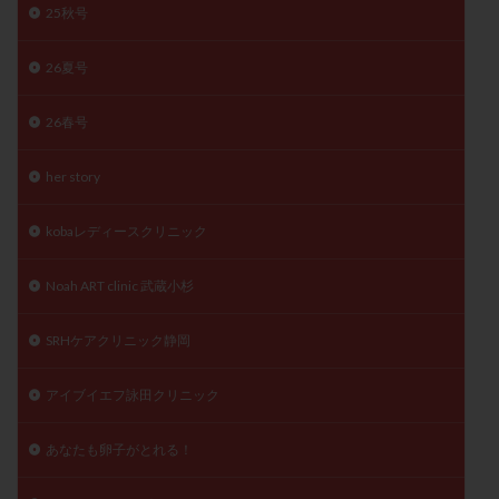
25秋号
精子
精子の質
精子凍結
精子提供
精子減少症
精子無力症
精液検査
精神安定剤
26夏号
精索静脈瘤
糖質
経血量
経過措置
26春号
絨毛染色体検査
絨毛組織
絨毛膜下血腫
肝機能障害
肥満
胎嚢
胎盤ポリープ
胚
her story
胚培養
胚盤胞
胚盤胞到達率
胚盤胞移植
胚移植
腹腔鏡手術
腹腔鏡検査
膣内射精障害
kobaレディースクリニック
膿精液症
自己注射
自然周期
自然妊娠
Noah ART clinic 武蔵小杉
自然排卵周期
自然移植周期
自費診療
良好胚
良好胚盤胞
葉酸
融解方法
血流改善
SRHケアクリニック静岡
視床下部
貧血
貯卵
費用
転座
転院
透明帯除去培養
通院
通院回数
アイブイエフ詠田クリニック
通院頻度
連続採卵
運動
過分割胚
あなたも卵子がとれる！
過食嘔吐
遺伝子異常
遺残卵胞
遺残胎盤
里親
閉塞性無精子症
閉経
陰性