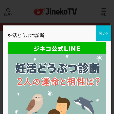
カテゴリー
タグ
閉じる
妊活どうぶつ診断
HOME
クリニック別
久保みずきレディースクリニック
妊娠に
20代
22冬
2人目妊活
2個戻し
2個移植
30代
3個移植
40代
AID
ALICE
AMH
ART
BMI
CD138
DC胚
DFI
妊娠に必要な栄養素は？
DHEA
E2
EMMA
EndomeTRIO検査
久保みずきレディースクリニック
ERA
ERA検査
ERPeak
FSH
FST
妊娠
,
栄養素
,
生活習慣
,
高年齢
,
高齢
FTカテーテル
hCG
IMSI
L-カルニチン
久保みずきレディースクリニック
LH
LUF
MD-TESE
MRワクチン
MTHFR
NIPT
NK活性
NK細胞
OHSS
P4
PCO
PCOS
PCOS，妊活クイズ
PCPS
PFC-FD療法
PGT-A
PICSI
PMS
PPOS法