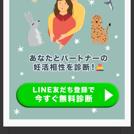
PQQ
PRP療法
SEET法
SLE
TESE
Th検査
TORIO検査
TRIO検査
ZyMot
アシストハッチング
アスピリン
アンタゴニスト法
アンチエイジング
インスリン抵抗性
イントラリピッド
ウトロゲスタン
エコー
エストラーナテープ
エストロゲン
オビドレル
おりもの
カウフマン療法
カウンセリング
ガニレスト
カバサール
カフェイン
カルシウムイオノファ
カンジタ
クラミジア
クリニック選び
グレード
クロミッド
Tae
さん（
46
歳）
■治療ステージ：
クロミフェン
ゴナールエフ
コロナウイルス
その他 ■妊活期間：～半年
コロナワクチン
サウナ
サプリ
サプリメント
■治療状況
シート法
シェーングレン症候群
ショート法
シリンジ法
スクラッチ
ステップアップ
卵子凍結保存のみ
ステップダウン
ストレス
スプリット