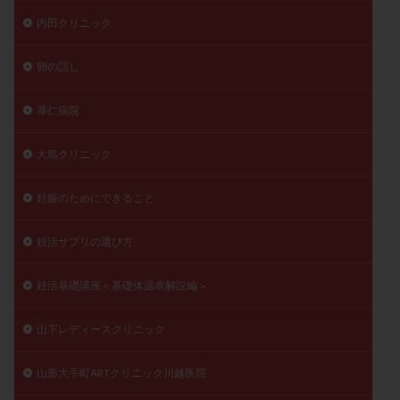
内田クリニック
卵の話し
厚仁病院
大島クリニック
妊娠のためにできること
妊活サプリの選び方
妊活基礎講座＜基礎体温表解説編＞
山下レディースクリニック
山形大手町ARTクリニック川越医院