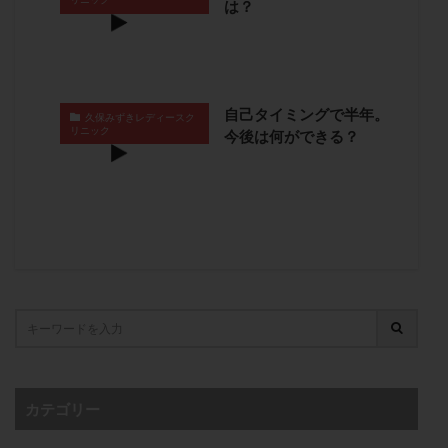
は？
卵管留血症
卵管通水
卵管造影
卵管造影検査
卵管閉塞
卵胞
卵質
原因不明
双子
反復流産
反復着床不全
受精
受精卵
受精卵凍結
受精率
受精障害
喫煙
培養
自己タイミングで半年。
久保みずきレディースク
リニック
今後は何ができる？
培養士
基礎体温
基礎体温表
変形卵
変性卵
多嚢胞性卵巣症候群
多核受精
多精子授精
夫婦生活
奇形率
妊娠
妊娠リスク
妊娠初期
妊娠判定
妊娠検査薬
妊娠率
妊娠継続
妊娠継続率
妊活
妊活クイズ
妊活デビュー
妊活再開
婦人科疾患
子宮
子宮内フローラ
子宮内細菌叢検査
子宮内膜
子宮内膜ポリープ
子宮内膜受容能検査
子宮内膜炎
子宮内膜異型増殖症
子宮内膜症
子宮内膜症性嚢胞
カテゴリー
子宮卵管造影検査
子宮収縮
子宮外妊娠