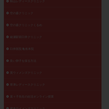
秋山レディースクリニック
空の森クリニック
空の森クリニックくるめ
綾瀬駅前臼井クリニック
臼井医院 亀有本院
良い卵子を採る方法
英ウィメンズクリニック
草津レディースクリニック
菜々子先生の妊活オンライン授業
蔵本ウイメンズクリニック