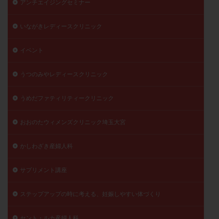
アンチエイジングセミナー
陽性反応
顕微
顕微授精
風疹
食事
いながきレディースクリニック
食生活
養子縁組
骨盤腹膜炎
高AMH
高FSH
高プロラクチン血症
高刺激
高年齢
イベント
高温期
高齢
高齢出産
黄体ホルモン
黄体化未破裂卵胞
黄体未破裂化卵胞
黄体機能不全
うつのみやレディースクリニック
黄体補充
うめだファティリティークリニック
検索
おおのたウィメンズクリニック埼玉大宮
かしわざき産婦人科
サプリメント講座
ステップアップの時に考える、妊娠しやすい体づくり
セント・ルカ産婦人科