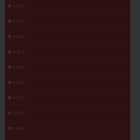
23秋号
月経痛
未成熟卵
未熟卵
染色体検査
染色体異常
栄養素
桑実胚移植
検査
23秋号
橋本病
機能性不妊
正常形態率
正常胚
正常胚率
死産
治療のやめ時
治療計画
24冬号
流産
流産対策
温活
漢方
無排卵
24夏号
無月経
無痛分娩
無精子症
無頭蓋症
生活習慣
生理
生理不順
生理周期
24春号
生理痛
産み分け 妊活クイズ
甲状腺
甲状腺ホルモン
甲状腺機能不全
男性ホルモン
24秋号
男性不妊
病院選び
痛み
瘢痕症候群
25冬号
着床
着床の検査
着床の窓
着床不全
着床前診断
着床率
着床痛
着床障害
25夏号
睡眠薬
禁欲
移植
移植のタイミング
移植周期
移植後
移植後の過ごし方
移植時期
25春号
稽留流産
空胞
筋膜下筋腫
粘膜下筋腫