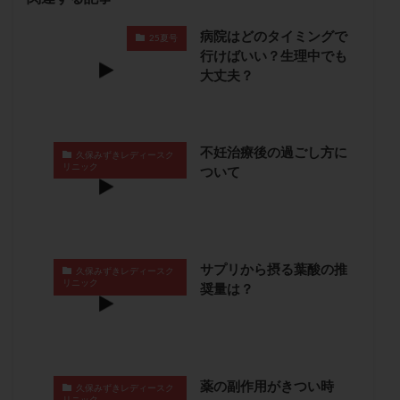
保険適用
偽嚢胞
偽閉経療法
病院はどのタイミングで
25夏号
先天性甲状腺機能低下症
先進医療
免疫異常
行けばいい？生理中でも
内膜スクラッチ
再発率
再開
凍結卵
大丈夫？
凍結卵子
凍結卵移送
凍結精子
凍結胚
凍結胚盤胞
凍結胚移植
凍結胚移植移植
出産リスク
出産後
出血性黄体
分割胚
不妊治療後の過ごし方に
久保みずきレディースク
リニック
ついて
分割胚凍結
初期胚
初期胚凍結
初期胚移植
初診
刺激周期
刺激方法
刺激法
前核期凍結
副作用
化学流産
医療保険
卵の数
卵の質
卵の輸送
卵子
サプリから摂る葉酸の推
久保みずきレディースク
卵子の老化
卵子の質
卵子凍結
卵子提供
リニック
奨量は？
卵巣
卵巣の吊り上げ
卵巣刺激
卵巣嚢腫
卵巣多孔
卵巣年齢
卵巣機能
卵巣機能不全
卵巣機能低下
卵巣過剰刺激症候群
卵管
薬の副作用がきつい時
卵管切除
卵管卵巣膿瘍
卵管水腫
卵管狭窄
久保みずきレディースク
リニック