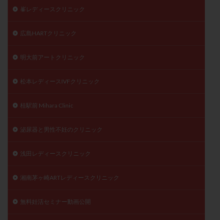
峯レディースクリニック
広島HARTクリニック
明大前アートクリニック
松本レディースIVFクリニック
桂駅前 Mihara Clinic
泌尿器と男性不妊のクリニック
浅田レディースクリニック
湘南茅ヶ崎ARTレディースクリニック
無料妊活セミナー動画公開