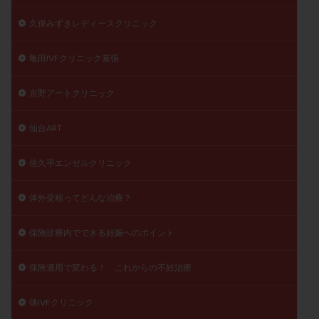
久保みずきレディースクリニック
亀田IVFクリニック幕張
京野アートクリニック
仙台ART
佐久平エンゼルクリニック
体外受精ってどんな治療？
保険診療内でできる妊娠へのポイント
保険適用で変わる！ これからの不妊治療
俵IVFクリニック