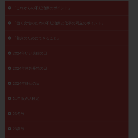
子宮奇形
子宮後屈
子宮筋腫
「これからの不妊治療のポイント」
子宮筋腫，妊活クイズ
子宮腺筋症
子宮鏡検査
「働く女性のための不妊治療と仕事の両立のポイント」
射精障害
屈折
帝王切開
帝王切開瘢痕症候群
後屈子宮
性交渉
性交障害
性感染症
『着床のためにできること』
性行為
慢性子宮内膜炎
成熟卵
抗TPO抗体
抗うつ剤
抗カルジオリピン抗体
2024年いい夫婦の日
抗セントロメア抗体
抗リン脂質抗体
抗核抗体
2024年体外受精の日
抗生剤
抗精子抗体
抗酸化成分
排卵
排卵予定日
排卵出血
排卵刺激
排卵周期
2024年妊活の日
排卵周期法
排卵日
排卵日検査薬
排卵検査薬
排卵痛
排卵誘発
排卵誘発剤
排卵誘発法
21年版妊活検定
排卵障害
採卵
採卵後の過ごし方
採卵数
23冬号
採精
断乳
新鮮卵子
新鮮精子
新鮮胚移植
早期卵巣不全
早発卵巣不全
23夏号
更年期
月経不順
月経周期
月経困難