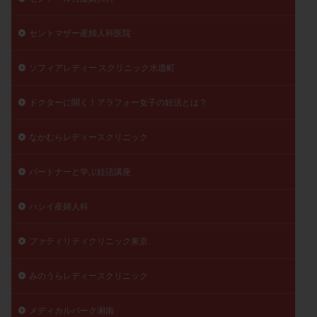
セントマザー産婦人科医院
ソフィアレディー スクリニック水道町
ドクターに聞く！アラフォー女子の妊活とは？
なかむらレディースクリニック
パートナーと学ぶ妊活講座
ハシイ産婦人科
ファティリティクリニック東京
みのうらレディースクリニック
メディカルパーク湘南