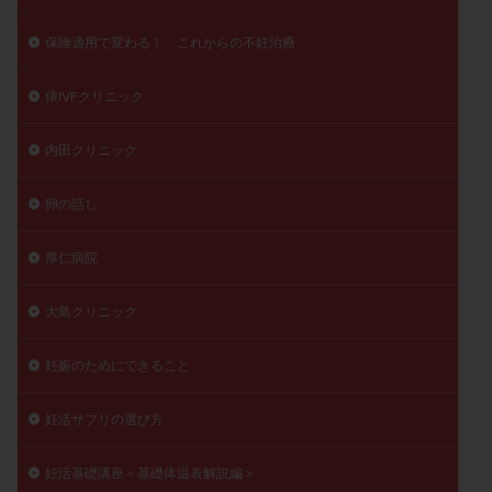
保険適用で変わる！ これからの不妊治療
俵IVFクリニック
内田クリニック
卵の話し
厚仁病院
大島クリニック
妊娠のためにできること
妊活サプリの選び方
妊活基礎講座＜基礎体温表解説編＞