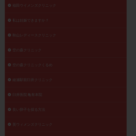
福田ウイメンズクリニック
私は妊娠できますか？
秋山レディースクリニック
空の森クリニック
空の森クリニックくるめ
綾瀬駅前臼井クリニック
臼井医院 亀有本院
良い卵子を採る方法
英ウィメンズクリニック