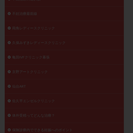
不妊治療最前線
両角レディースクリニック
久保みずきレディースクリニック
亀田IVFクリニック幕張
京野アートクリニック
仙台ART
佐久平エンゼルクリニック
体外受精ってどんな治療？
保険診療内でできる妊娠へのポイント