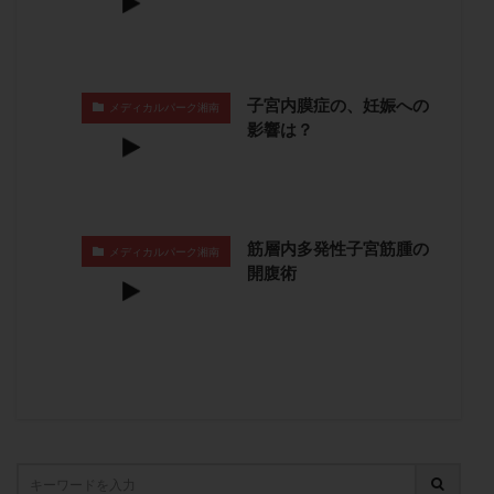
卵管留血症
卵管通水
卵管造影
卵管造影検査
卵管閉塞
卵胞
卵質
原因不明
双子
反復流産
反復着床不全
受精
受精卵
子宮内膜症の、妊娠への
メディカルパーク湘南
受精卵凍結
受精率
受精障害
喫煙
培養
影響は？
培養士
基礎体温
基礎体温表
変形卵
変性卵
多嚢胞性卵巣症候群
多核受精
多精子授精
夫婦生活
奇形率
妊娠
筋層内多発性子宮筋腫の
妊娠リスク
妊娠初期
妊娠判定
妊娠検査薬
メディカルパーク湘南
開腹術
妊娠率
妊娠継続
妊娠継続率
妊活
妊活クイズ
妊活デビュー
妊活再開
婦人科疾患
子宮
子宮内フローラ
子宮内細菌叢検査
子宮内膜
子宮内膜ポリープ
子宮内膜受容能検査
子宮内膜炎
子宮内膜異型増殖症
子宮内膜症
子宮内膜症性嚢胞
子宮卵管造影検査
子宮収縮
子宮外妊娠