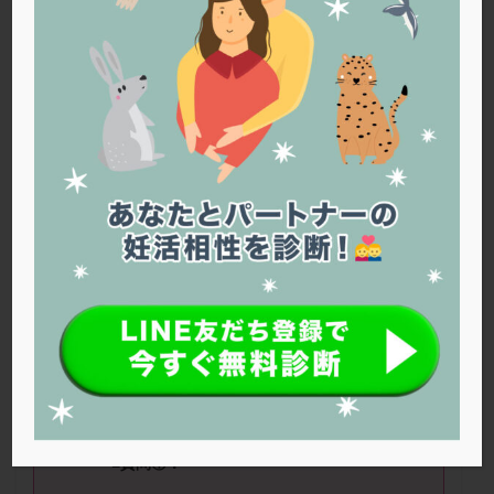
PQQ
PRP療法
SEET法
SLE
TESE
Th検査
TORIO検査
TRIO検査
ZyMot
アシストハッチング
アスピリン
アンタゴニスト法
アンチエイジング
インスリン抵抗性
イントラリピッド
ウトロゲスタン
エコー
エストラーナテープ
エストロゲン
オビドレル
おりもの
カウフマン療法
カウンセリング
ガニレスト
カバサール
カフェイン
カルシウムイオノファ
カンジタ
クラミジア
クリニック選び
グレード
クロミッド
■ニックネーム：ミイさん（
35
歳）
■治療ステージ：顕微授精
クロミフェン
ゴナールエフ
コロナウイルス
コロナワクチン
サウナ
サプリ
サプリメント
■妊活期間：半年～
1
年 ■
AMH
：
シート法
シェーングレン症候群
ショート法
3
■精液所見：異常なし
シリンジ法
スクラッチ
ステップアップ
■質問①：
ステップダウン
ストレス
スプリット