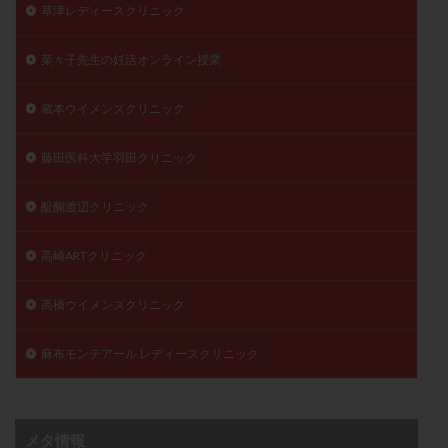
草津レディースクリニック
菜々子先生の妊活オンライン授業
蔵本ウイメンズクリニック
藤田医科大学羽田クリニック
醍醐渡辺クリニック
高崎ARTクリニック
高橋ウイメンズクリニック
麻布モンテアール レディースクリニック
メタ情報