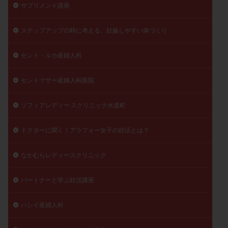
サプリメント講座
ステップアップの時に考える、妊娠しやすい体づくり
セント・ルカ産婦人科
セントマザー産婦人科医院
ソフィアレディー スクリニック水道町
ドクターに聞く！アラフォー女子の妊活とは？
なかむらレディースクリニック
パートナーと学ぶ妊活講座
ハシイ産婦人科