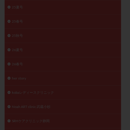
精子
精子の質
精子凍結
精子提供
25夏号
精子減少症
精子無力症
精液検査
精神安定剤
25春号
精索静脈瘤
糖質
経血量
経過措置
絨毛染色体検査
絨毛組織
絨毛膜下血腫
25秋号
肝機能障害
肥満
胎嚢
胎盤ポリープ
胚
26夏号
胚培養
胚盤胞
胚盤胞到達率
胚盤胞移植
胚移植
腹腔鏡手術
腹腔鏡検査
膣内射精障害
26春号
膿精液症
自己注射
自然周期
自然妊娠
自然排卵周期
自然移植周期
自費診療
良好胚
her story
良好胚盤胞
葉酸
融解方法
血流改善
kobaレディースクリニック
視床下部
貧血
貯卵
費用
転座
転院
透明帯除去培養
通院
通院回数
Noah ART clinic 武蔵小杉
通院頻度
連続採卵
運動
過分割胚
過食嘔吐
遺伝子異常
遺残卵胞
遺残胎盤
SRHケアクリニック静岡
里親
閉塞性無精子症
閉経
陰性