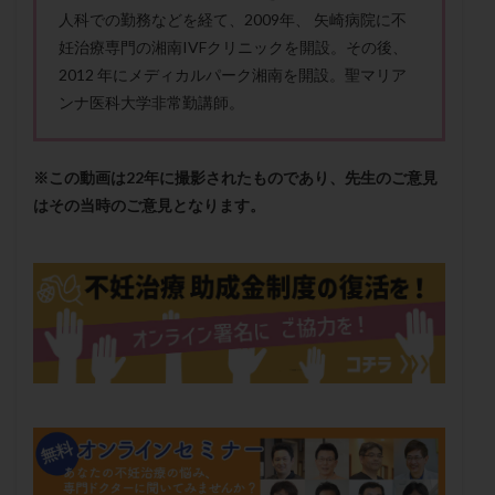
メンタル
モザイク杯
モザイク胚
人科での勤務などを経て、2009年、 矢崎病院に不
妊治療専門の湘南IVFクリニックを開設。その後、
ラクトバチルス
ラクトフェリン
ラパロドリリング
2012 年にメディカルパーク湘南を開設。聖マリア
リュープリン
リュープロレリン注射
ルトラール
ンナ医科大学非常勤講師。
レコベル
レトロゾール
レルミナ
ロバートソン
ロング法
一般不妊治療
※この動画は22年に撮影されたものであり、先生のご意見
下垂体不全
不妊
不妊検査
不妊治療
はその当時のご意見となります。
不妊治療後の過ごし方
不妊症
不妊鍼灸
不整脈
不正出血
不眠
不育症
不育症検査
両側卵管切除術
両卵管閉塞
中絶
中隔子宮
主治医変更
乏精子症
乳がん
乳酸菌
二人目不妊
二人目妊活
二段階胚移植
亜急性甲状腺炎
亜鉛
人工授精
低AMH
低グレード胚
低体重
低刺激
低年齢
低温期
体づくり
体外受精
体質改善
体重増加
体重管理
体験談
保険診療