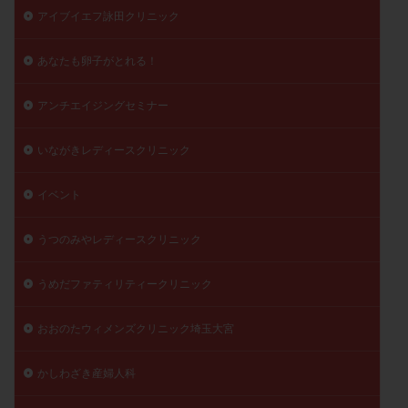
アイブイエフ詠田クリニック
陽性反応
顕微
顕微授精
風疹
食事
食生活
養子縁組
骨盤腹膜炎
高AMH
あなたも卵子がとれる！
高FSH
高プロラクチン血症
高刺激
高年齢
高温期
高齢
高齢出産
黄体ホルモン
アンチエイジングセミナー
黄体化未破裂卵胞
黄体未破裂化卵胞
黄体機能不全
いながきレディースクリニック
黄体補充
イベント
検索
うつのみやレディースクリニック
うめだファティリティークリニック
おおのたウィメンズクリニック埼玉大宮
かしわざき産婦人科