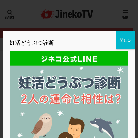
カテゴリー
タグ
閉じる
妊活どうぶつ診断
HOME
クリニック別
メディカルパーク湘南
チョコレート嚢胞
20代
22冬
2人目妊活
2個戻し
2個移植
30代
3個移植
40代
AID
ALICE
AMH
ART
BMI
CD138
DC胚
DFI
チョコレート嚢胞悪化のサインとは？
DHEA
E2
EMMA
EndomeTRIO検査
メディカルパーク湘南
チョコレート嚢胞
,
顕微授精
ERA
ERA検査
ERPeak
FSH
FST
FTカテーテル
hCG
IMSI
L-カルニチン
メディカルパーク湘南
LH
LUF
MD-TESE
MRワクチン
MTHFR
NIPT
NK活性
NK細胞
OHSS
P4
PCO
PCOS
PCOS，妊活クイズ
PCPS
PFC-FD療法
PGT-A
PICSI
PMS
PPOS法