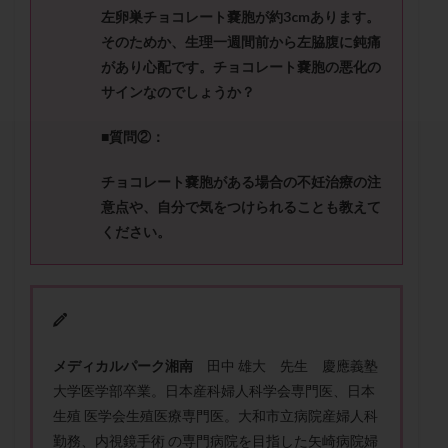
セカンドオピニオン
セックスレス
ダイエット
左卵巣チョコレート嚢胞が約
3cm
あります。
タイミング法
タイムラプス
ダイレクト分割
そのためか、生理一週間前から左脇腹に鈍痛
があり心配です。
チョコレート嚢胞の悪化の
タクロリムス
チョコレート嚢胞
チラーヂン
サインなのでしょうか？
トリオ検査
トリソミー
ネフローゼ症候群
ビタミンC
ビタミンD
ピックアップ障害
■質問②：
ビブラマイシン
ピル
フーナーテスト
チョコレート嚢胞がある場合の不妊治療の注
フェマーラ
フォリスチム
ブセレリン点鼻薬
意点や、
自分で気をつけられることも教えて
ブライダルチェック
フラグメント
プラセンタ
ください。
プラノバール
プラバノール
ふりかけ法
プレコンセプション
プレドニン
プレマリン
プログラフ
プロゲステロン
プロテイン
プロバイオティクス
プロラクチン
ホルモン値
メディカルパーク湘南
田中 雄大 先生 慶應義塾
ホルモン投与
ホルモン注射
ホルモン補充周期
大学医学部卒業。日本産科婦人科学会専門医、日本
ホルモン補充法
ホルモン補充療法
生殖 医学会生殖医療専門医。大和市立病院産婦人科
マイクロポリープ
マルチビタミン
ミトコンドリア
勤務、内視鏡手術 の専門病院を目指した矢崎病院婦