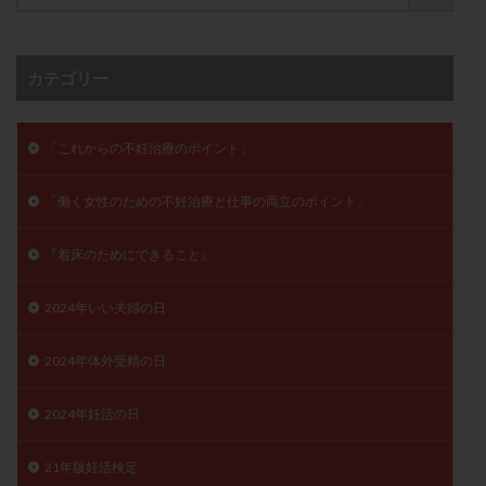
子宮奇形
子宮後屈
子宮筋腫
子宮筋腫，妊活クイズ
子宮腺筋症
子宮鏡検査
カテゴリー
射精障害
屈折
帝王切開
帝王切開瘢痕症候群
後屈子宮
性交渉
性交障害
性感染症
「これからの不妊治療のポイント」
性行為
慢性子宮内膜炎
成熟卵
抗TPO抗体
抗うつ剤
抗カルジオリピン抗体
「働く女性のための不妊治療と仕事の両立のポイント」
抗セントロメア抗体
抗リン脂質抗体
抗核抗体
抗生剤
抗精子抗体
抗酸化成分
排卵
『着床のためにできること』
排卵予定日
排卵出血
排卵刺激
排卵周期
2024年いい夫婦の日
排卵周期法
排卵日
排卵日検査薬
排卵検査薬
排卵痛
排卵誘発
排卵誘発剤
排卵誘発法
2024年体外受精の日
排卵障害
採卵
採卵後の過ごし方
採卵数
採精
断乳
新鮮卵子
新鮮精子
2024年妊活の日
新鮮胚移植
早期卵巣不全
早発卵巣不全
21年版妊活検定
更年期
月経不順
月経周期
月経困難