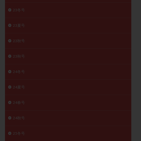
月経痛
未成熟卵
未熟卵
染色体検査
23冬号
染色体異常
栄養素
桑実胚移植
検査
橋本病
機能性不妊
正常形態率
正常胚
23夏号
正常胚率
死産
治療のやめ時
治療計画
23秋号
流産
流産対策
温活
漢方
無排卵
無月経
無痛分娩
無精子症
無頭蓋症
23秋号
生活習慣
生理
生理不順
生理周期
24冬号
生理痛
産み分け 妊活クイズ
甲状腺
甲状腺ホルモン
甲状腺機能不全
男性ホルモン
24夏号
男性不妊
病院選び
痛み
瘢痕症候群
着床
着床の検査
着床の窓
着床不全
24春号
着床前診断
着床率
着床痛
着床障害
24秋号
睡眠薬
禁欲
移植
移植のタイミング
移植周期
移植後
移植後の過ごし方
移植時期
25冬号
稽留流産
空胞
筋膜下筋腫
粘膜下筋腫