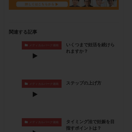
保険適用
偽嚢胞
偽閉経療法
先天性甲状腺機能低下症
先進医療
免疫異常
内膜スクラッチ
再発率
再開
凍結卵
凍結卵子
凍結卵移送
凍結精子
凍結胚
関連する記事
凍結胚盤胞
凍結胚移植
凍結胚移植移植
いくつまで妊活を続けら
メディカルパーク湘南
出産リスク
出産後
出血性黄体
分割胚
れますか？
分割胚凍結
初期胚
初期胚凍結
初期胚移植
初診
刺激周期
刺激方法
刺激法
前核期凍結
副作用
化学流産
医療保険
ステップの上げ方
卵の数
卵の質
卵の輸送
卵子
メディカルパーク湘南
卵子の老化
卵子の質
卵子凍結
卵子提供
卵巣
卵巣の吊り上げ
卵巣刺激
卵巣嚢腫
卵巣多孔
卵巣年齢
卵巣機能
卵巣機能不全
卵巣機能低下
卵巣過剰刺激症候群
卵管
タイミング法で妊娠を目
メディカルパーク湘南
指すポイントは？
卵管切除
卵管卵巣膿瘍
卵管水腫
卵管狭窄