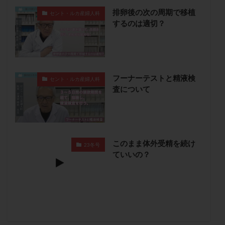
卵管留血症
卵管通水
卵管造影
卵管造影検査
排卵後の次の周期で移植
セント・ルカ産婦人科
するのは適切？
卵管閉塞
卵胞
卵質
原因不明
双子
反復流産
反復着床不全
受精
受精卵
受精卵凍結
受精率
受精障害
喫煙
培養
培養士
基礎体温
基礎体温表
変形卵
フーナーテストと精液検
セント・ルカ産婦人科
変性卵
多嚢胞性卵巣症候群
多核受精
査について
多精子授精
夫婦生活
奇形率
妊娠
妊娠リスク
妊娠初期
妊娠判定
妊娠検査薬
妊娠率
妊娠継続
妊娠継続率
妊活
このまま体外受精を続け
妊活クイズ
妊活デビュー
妊活再開
23冬号
ていいの？
婦人科疾患
子宮
子宮内フローラ
子宮内細菌叢検査
子宮内膜
子宮内膜ポリープ
子宮内膜受容能検査
子宮内膜炎
子宮内膜異型増殖症
子宮内膜症
子宮内膜症性嚢胞
子宮卵管造影検査
子宮収縮
子宮外妊娠