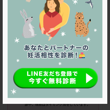
PQQ
PRP療法
SEET法
SLE
TESE
Th検査
TORIO検査
TRIO検査
ZyMot
アシストハッチング
アスピリン
アンタゴニスト法
アンチエイジング
インスリン抵抗性
イントラリピッド
ウトロゲスタン
エコー
エストラーナテープ
エストロゲン
オビドレル
おりもの
カウフマン療法
カウンセリング
ガニレスト
カバサール
カフェイン
カルシウムイオノファ
カンジタ
クラミジア
クリニック選び
グレード
クロミッド
■ニックネーム：のんのんさん（30
歳）
■治療ステージ：通院にてタイミング ■
クロミフェン
ゴナールエフ
コロナウイルス
妊活歴：半年未満
コロナワクチン
サウナ
サプリ
サプリメント
シート法
シェーングレン症候群
ショート法
■治療状況
シリンジ法
スクラッチ
ステップアップ
1年間、夫婦生活をしても授からず病院へ受
診中。現在はタイミング法をしています。
ステップダウン
ストレス
スプリット