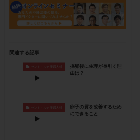
保険適用
偽嚢胞
偽閉経療法
先天性甲状腺機能低下症
先進医療
免疫異常
内膜スクラッチ
再発率
再開
凍結卵
凍結卵子
凍結卵移送
凍結精子
凍結胚
凍結胚盤胞
凍結胚移植
凍結胚移植移植
出産リスク
出産後
出血性黄体
分割胚
関連する記事
分割胚凍結
初期胚
初期胚凍結
初期胚移植
採卵後に生理が長引く理
セント・ルカ産婦人科
初診
刺激周期
刺激方法
刺激法
由は？
前核期凍結
副作用
化学流産
医療保険
卵の数
卵の質
卵の輸送
卵子
卵子の老化
卵子の質
卵子凍結
卵子提供
卵子の質を改善するため
卵巣
卵巣の吊り上げ
卵巣刺激
卵巣嚢腫
セント・ルカ産婦人科
にできること
卵巣多孔
卵巣年齢
卵巣機能
卵巣機能不全
卵巣機能低下
卵巣過剰刺激症候群
卵管
卵管切除
卵管卵巣膿瘍
卵管水腫
卵管狭窄