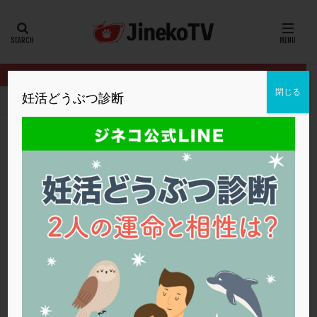
カテゴリー
タグ
閉じる
妊活どうぶつ診断
HOME
クリニック別
セント・ルカ産婦人科
子宮前屈と後屈で
20代
22冬
2人目妊活
2個戻し
2個移植
30代
3個移植
40代
AID
ALICE
AMH
ART
BMI
CD138
DC胚
DFI
子宮前屈と後屈で妊娠率は変わる？
DHEA
E2
EMMA
EndomeTRIO検査
セント・ルカ産婦人科
タイミング法
,
不妊鍼灸
,
後屈子宮
ERA
ERA検査
ERPeak
FSH
FST
FTカテーテル
hCG
IMSI
L-カルニチン
セント・ルカ産婦人科
LH
LUF
MD-TESE
MRワクチン
MTHFR
NIPT
NK活性
NK細胞
OHSS
P4
PCO
PCOS
PCOS，妊活クイズ
PCPS
PFC-FD療法
PGT-A
PICSI
PMS
PPOS法