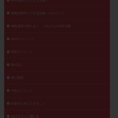
体外受精ってどんな治療？
保険診療内でできる妊娠へのポイント
保険適用で変わる！ これからの不妊治療
俵IVFクリニック
内田クリニック
卵の話し
厚仁病院
大島クリニック
妊娠のためにできること
妊活サプリの選び方