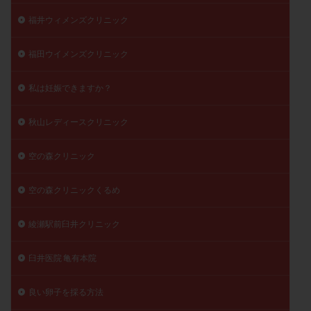
福井ウィメンズクリニック
福田ウイメンズクリニック
私は妊娠できますか？
秋山レディースクリニック
空の森クリニック
空の森クリニックくるめ
綾瀬駅前臼井クリニック
臼井医院 亀有本院
良い卵子を採る方法