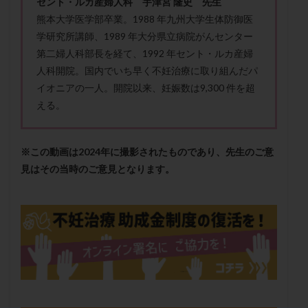
セント・ルカ産婦人科 宇津宮 隆史 先生
メンタル
モザイク杯
モザイク胚
熊本大学医学部卒業。1988 年九州大学生体防御医
ラクトバチルス
ラクトフェリン
ラパロドリリング
学研究所講師、1989 年大分県立病院がんセンター
リュープリン
リュープロレリン注射
ルトラール
第二婦人科部長を経て、1992 年セント・ルカ産婦
人科開院。国内でいち早く不妊治療に取り組んだパ
レコベル
レトロゾール
レルミナ
イオニアの一人。開院以来、妊娠数は9,300 件を超
ロバートソン
ロング法
一般不妊治療
える。
下垂体不全
不妊
不妊検査
不妊治療
不妊治療後の過ごし方
不妊症
不妊鍼灸
※この動画は2024年に撮影されたものであり、先生のご意
不整脈
不正出血
不眠
不育症
見はその当時のご意見となります。
不育症検査
両側卵管切除術
両卵管閉塞
中絶
中隔子宮
主治医変更
乏精子症
乳がん
乳酸菌
二人目不妊
二人目妊活
二段階胚移植
亜急性甲状腺炎
亜鉛
人工授精
低AMH
低グレード胚
低体重
低刺激
低年齢
低温期
体づくり
体外受精
体質改善
体重増加
体重管理
体験談
保険診療