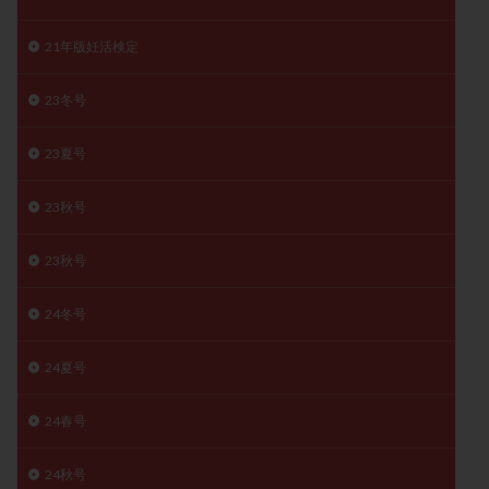
月経痛
未成熟卵
未熟卵
染色体検査
21年版妊活検定
染色体異常
栄養素
桑実胚移植
検査
橋本病
機能性不妊
正常形態率
正常胚
23冬号
正常胚率
死産
治療のやめ時
治療計画
流産
流産対策
温活
漢方
無排卵
23夏号
無月経
無痛分娩
無精子症
無頭蓋症
23秋号
生活習慣
生理
生理不順
生理周期
生理痛
産み分け 妊活クイズ
甲状腺
23秋号
甲状腺ホルモン
甲状腺機能不全
男性ホルモン
24冬号
男性不妊
病院選び
痛み
瘢痕症候群
着床
着床の検査
着床の窓
着床不全
24夏号
着床前診断
着床率
着床痛
着床障害
睡眠薬
禁欲
移植
移植のタイミング
24春号
移植周期
移植後
移植後の過ごし方
移植時期
24秋号
稽留流産
空胞
筋膜下筋腫
粘膜下筋腫