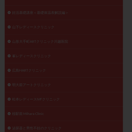
妊活基礎講座＜基礎体温表解説編＞
山下レディースクリニック
山形大手町ARTクリニック川越医院
峯レディースクリニック
広島HARTクリニック
明大前アートクリニック
松本レディースIVFクリニック
桂駅前 Mihara Clinic
泌尿器と男性不妊のクリニック