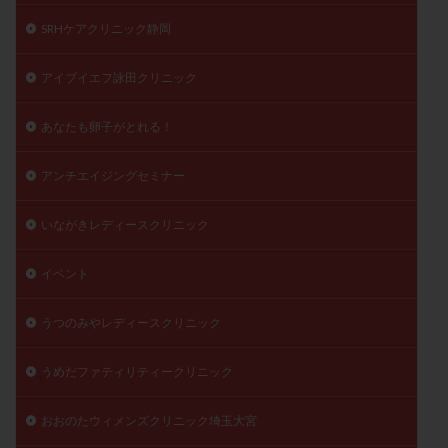
陽性反応
顕微
顕微授精
風疹
食事
SRHケアクリニック静岡
食生活
養子縁組
骨盤腹膜炎
高AMH
アイブイエフ詠田クリニック
高FSH
高プロラクチン血症
高刺激
高年齢
高温期
高齢
高齢出産
黄体ホルモン
あなたも卵子がとれる！
黄体化未破裂卵胞
黄体未破裂化卵胞
黄体機能不全
黄体補充
アンチエイジングセミナー
いながきレディースクリニック
検索
イベント
うつのみやレディースクリニック
うめだファティリティークリニック
おおのたウィメンズクリニック埼玉大宮