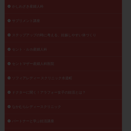
かしわざき産婦人科
サプリメント講座
ステップアップの時に考える、妊娠しやすい体づくり
セント・ルカ産婦人科
セントマザー産婦人科医院
ソフィアレディー スクリニック水道町
ドクターに聞く！アラフォー女子の妊活とは？
なかむらレディースクリニック
パートナーと学ぶ妊活講座