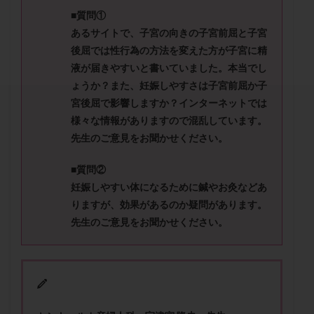
セカンドオピニオン
セックスレス
ダイエット
■質問①
タイミング法
タイムラプス
ダイレクト分割
あるサイトで、子宮の向きの子宮前屈と子宮
タクロリムス
チョコレート嚢胞
チラーヂン
後屈では性行為の方法を変えた方が子宮に精
液が届きやすいと書いていました。本当でし
トリオ検査
トリソミー
ネフローゼ症候群
ょうか？また、妊娠しやすさは子宮前屈か子
ビタミンC
ビタミンD
ピックアップ障害
宮後屈で影響しますか？インターネットでは
ビブラマイシン
ピル
フーナーテスト
様々な情報がありますので混乱しています。
フェマーラ
フォリスチム
ブセレリン点鼻薬
先生のご意見をお聞かせください。
ブライダルチェック
フラグメント
プラセンタ
■質問②
プラノバール
プラバノール
ふりかけ法
妊娠しやすい体になるために鍼やお灸などあ
プレコンセプション
プレドニン
プレマリン
りますが、効果があるのか疑問があります。
プログラフ
プロゲステロン
プロテイン
先生のご意見をお聞かせください。
プロバイオティクス
プロラクチン
ホルモン値
ホルモン投与
ホルモン注射
ホルモン補充周期
ホルモン補充法
ホルモン補充療法
マイクロポリープ
マルチビタミン
ミトコンドリア