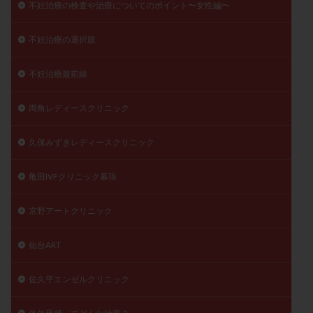
不妊治療の検査や治療についてのポイント〜女性編〜
不妊治療の選択肢
不妊治療最前線
両角レディースクリニック
久保みずきレディースクリニック
亀田IVFクリニック幕張
京野アートクリニック
仙台ART
佐久平エンゼルクリニック