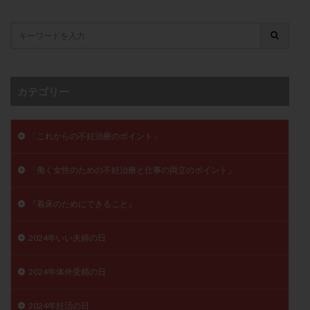
子宮奇形
子宮後屈
子宮筋腫
子宮筋腫，妊活クイズ
子宮腺筋症
子宮鏡検査
射精障害
屈折
帝王切開
帝王切開瘢痕症候群
後屈子宮
性交渉
性交障害
性感染症
カテゴリー
性行為
慢性子宮内膜炎
成熟卵
抗TPO抗体
抗うつ剤
抗カルジオリピン抗体
「これからの不妊治療のポイント」
抗セントロメア抗体
抗リン脂質抗体
抗核抗体
抗生剤
抗精子抗体
抗酸化成分
排卵
「働く女性のための不妊治療と仕事の両立のポイント」
排卵予定日
排卵出血
排卵刺激
排卵周期
排卵周期法
排卵日
排卵日検査薬
排卵検査薬
『着床のためにできること』
排卵痛
排卵誘発
排卵誘発剤
排卵誘発法
2024年いい夫婦の日
排卵障害
採卵
採卵後の過ごし方
採卵数
採精
断乳
新鮮卵子
新鮮精子
2024年体外受精の日
新鮮胚移植
早期卵巣不全
早発卵巣不全
更年期
月経不順
月経周期
月経困難
2024年妊活の日