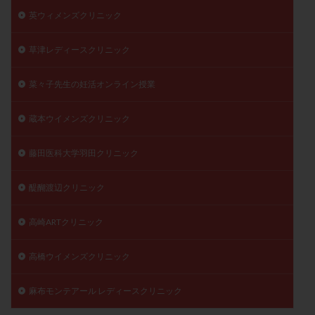
英ウィメンズクリニック
草津レディースクリニック
菜々子先生の妊活オンライン授業
蔵本ウイメンズクリニック
藤田医科大学羽田クリニック
醍醐渡辺クリニック
高崎ARTクリニック
高橋ウイメンズクリニック
麻布モンテアール レディースクリニック