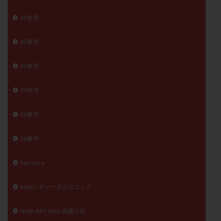
精子
精子の質
精子凍結
精子提供
25冬号
精子減少症
精子無力症
精液検査
精神安定剤
精索静脈瘤
糖質
経血量
経過措置
25夏号
絨毛染色体検査
絨毛組織
絨毛膜下血腫
25春号
肝機能障害
肥満
胎嚢
胎盤ポリープ
胚
胚培養
胚盤胞
胚盤胞到達率
胚盤胞移植
25秋号
胚移植
腹腔鏡手術
腹腔鏡検査
膣内射精障害
26夏号
膿精液症
自己注射
自然周期
自然妊娠
自然排卵周期
自然移植周期
自費診療
良好胚
26春号
良好胚盤胞
葉酸
融解方法
血流改善
視床下部
貧血
貯卵
費用
転座
her story
転院
透明帯除去培養
通院
通院回数
kobaレディースクリニック
通院頻度
連続採卵
運動
過分割胚
過食嘔吐
遺伝子異常
遺残卵胞
遺残胎盤
Noah ART clinic 武蔵小杉
里親
閉塞性無精子症
閉経
陰性