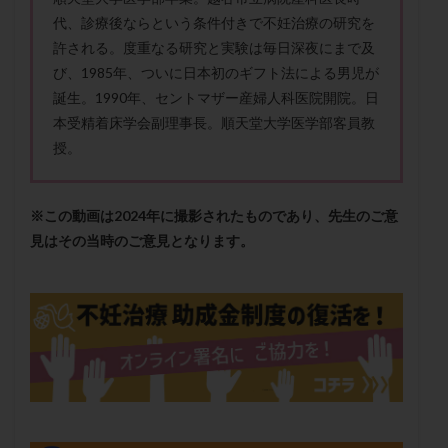
メンタル
モザイク杯
モザイク胚
代、診療後ならという条件付きで不妊治療の研究を
ラクトバチルス
ラクトフェリン
ラパロドリリング
許される。度重なる研究と実験は毎日深夜にまで及
び、1985年、ついに日本初のギフト法による男児が
リュープリン
リュープロレリン注射
ルトラール
誕生。1990年、セントマザー産婦人科医院開院。日
レコベル
レトロゾール
レルミナ
本受精着床学会副理事長。順天堂大学医学部客員教
ロバートソン
ロング法
一般不妊治療
授。
下垂体不全
不妊
不妊検査
不妊治療
不妊治療後の過ごし方
不妊症
不妊鍼灸
※この動画は2024年に撮影されたものであり、先生のご意
不整脈
不正出血
不眠
不育症
見はその当時のご意見となります。
不育症検査
両側卵管切除術
両卵管閉塞
中絶
中隔子宮
主治医変更
乏精子症
乳がん
乳酸菌
二人目不妊
二人目妊活
二段階胚移植
亜急性甲状腺炎
亜鉛
人工授精
低AMH
低グレード胚
低体重
低刺激
低年齢
低温期
体づくり
体外受精
体質改善
体重増加
体重管理
体験談
保険診療