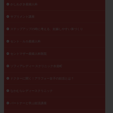
かしわざき産婦人科
サプリメント講座
ステップアップの時に考える、妊娠しやすい体づくり
セント・ルカ産婦人科
セントマザー産婦人科医院
ソフィアレディー スクリニック水道町
ドクターに聞く！アラフォー女子の妊活とは？
なかむらレディースクリニック
パートナーと学ぶ妊活講座