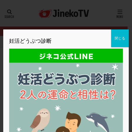
カテゴリー
タグ
閉じる
妊活どうぶつ診断
HOME
クリニック別
セントマザー産婦人科医院
保険適用の排
20代
22冬
2人目妊活
2個戻し
2個移植
30代
3個移植
40代
AID
ALICE
AMH
ART
BMI
CD138
DC胚
DFI
保険適用の排卵誘発とは？
DHEA
E2
EMMA
EndomeTRIO検査
セントマザー産婦人科医院
体外受精
,
保険適用
,
胚盤胞
ERA
ERA検査
ERPeak
FSH
FST
FTカテーテル
hCG
IMSI
L-カルニチン
セントマザー産婦人科医院
LH
LUF
MD-TESE
MRワクチン
MTHFR
NIPT
NK活性
NK細胞
OHSS
P4
PCO
PCOS
PCOS，妊活クイズ
PCPS
PFC-FD療法
PGT-A
PICSI
PMS
PPOS法