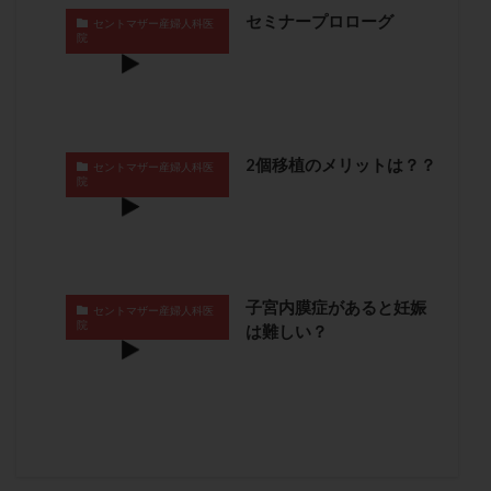
卵管留血症
卵管通水
卵管造影
卵管造影検査
セミナープロローグ
セントマザー産婦人科医
院
卵管閉塞
卵胞
卵質
原因不明
双子
反復流産
反復着床不全
受精
受精卵
受精卵凍結
受精率
受精障害
喫煙
培養
培養士
基礎体温
基礎体温表
変形卵
2個移植のメリットは？？
セントマザー産婦人科医
変性卵
多嚢胞性卵巣症候群
多核受精
院
多精子授精
夫婦生活
奇形率
妊娠
妊娠リスク
妊娠初期
妊娠判定
妊娠検査薬
妊娠率
妊娠継続
妊娠継続率
妊活
子宮内膜症があると妊娠
セントマザー産婦人科医
妊活クイズ
妊活デビュー
妊活再開
院
は難しい？
婦人科疾患
子宮
子宮内フローラ
子宮内細菌叢検査
子宮内膜
子宮内膜ポリープ
子宮内膜受容能検査
子宮内膜炎
子宮内膜異型増殖症
子宮内膜症
子宮内膜症性嚢胞
子宮卵管造影検査
子宮収縮
子宮外妊娠