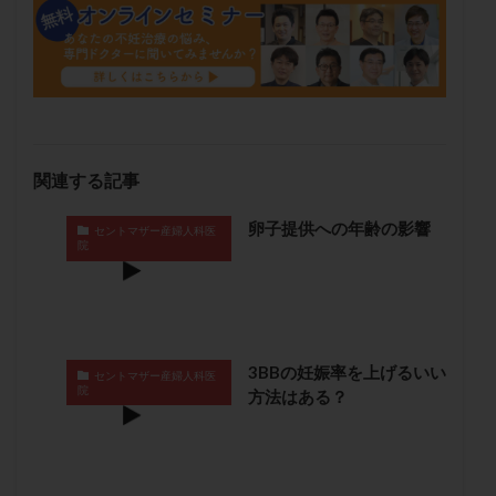
保険適用
偽嚢胞
偽閉経療法
先天性甲状腺機能低下症
先進医療
免疫異常
内膜スクラッチ
再発率
再開
凍結卵
凍結卵子
凍結卵移送
凍結精子
凍結胚
凍結胚盤胞
凍結胚移植
凍結胚移植移植
関連する記事
出産リスク
出産後
出血性黄体
分割胚
分割胚凍結
初期胚
初期胚凍結
初期胚移植
卵子提供への年齢の影響
セントマザー産婦人科医
院
初診
刺激周期
刺激方法
刺激法
前核期凍結
副作用
化学流産
医療保険
卵の数
卵の質
卵の輸送
卵子
卵子の老化
卵子の質
卵子凍結
卵子提供
3BBの妊娠率を上げるいい
セントマザー産婦人科医
卵巣
卵巣の吊り上げ
卵巣刺激
卵巣嚢腫
院
方法はある？
卵巣多孔
卵巣年齢
卵巣機能
卵巣機能不全
卵巣機能低下
卵巣過剰刺激症候群
卵管
卵管切除
卵管卵巣膿瘍
卵管水腫
卵管狭窄