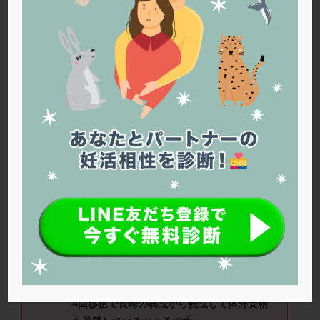
PQQ
PRP療法
SEET法
SLE
TESE
Th検査
TORIO検査
TRIO検査
ZyMot
アシストハッチング
アスピリン
アンタゴニスト法
アンチエイジング
インスリン抵抗性
イントラリピッド
ウトロゲスタン
エコー
エストラーナテープ
エストロゲン
オビドレル
おりもの
カウフマン療法
カウンセリング
ガニレスト
カバサール
カフェイン
カルシウムイオノファ
カンジタ
クラミジア
クリニック選び
グレード
クロミッド
りなさん（39
歳）
■治療ステージ：体
外受精 ■妊活歴：3〜4年 ■AMH：
クロミフェン
ゴナールエフ
コロナウイルス
0.08
コロナワクチン
サウナ
サプリ
サプリメント
シート法
シェーングレン症候群
ショート法
≪治療状況≫
シリンジ法
スクラッチ
ステップアップ
タイミング、人工授精、体外受精3回採卵、
4回移植で長崎の病院から転院して体外受精
ステップダウン
ストレス
スプリット