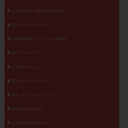
妊活基礎講座＜基礎体温表解説編＞
山下レディースクリニック
山形大手町ARTクリニック川越医院
峯レディースクリニック
広島HARTクリニック
明大前アートクリニック
松本レディースIVFクリニック
桂駅前 Mihara Clinic
泌尿器と男性不妊のクリニック