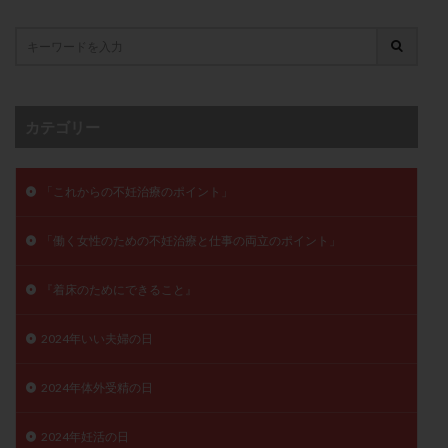
子宮奇形
子宮後屈
子宮筋腫
子宮筋腫，妊活クイズ
子宮腺筋症
子宮鏡検査
射精障害
屈折
帝王切開
帝王切開瘢痕症候群
後屈子宮
性交渉
性交障害
性感染症
カテゴリー
性行為
慢性子宮内膜炎
成熟卵
抗TPO抗体
抗うつ剤
抗カルジオリピン抗体
「これからの不妊治療のポイント」
抗セントロメア抗体
抗リン脂質抗体
抗核抗体
抗生剤
抗精子抗体
抗酸化成分
排卵
「働く女性のための不妊治療と仕事の両立のポイント」
排卵予定日
排卵出血
排卵刺激
排卵周期
排卵周期法
排卵日
排卵日検査薬
排卵検査薬
『着床のためにできること』
排卵痛
排卵誘発
排卵誘発剤
排卵誘発法
2024年いい夫婦の日
排卵障害
採卵
採卵後の過ごし方
採卵数
採精
断乳
新鮮卵子
新鮮精子
2024年体外受精の日
新鮮胚移植
早期卵巣不全
早発卵巣不全
2024年妊活の日
更年期
月経不順
月経周期
月経困難