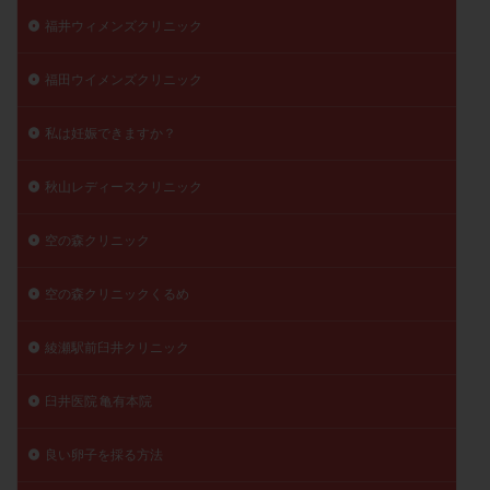
福井ウィメンズクリニック
福田ウイメンズクリニック
私は妊娠できますか？
秋山レディースクリニック
空の森クリニック
空の森クリニックくるめ
綾瀬駅前臼井クリニック
臼井医院 亀有本院
良い卵子を採る方法