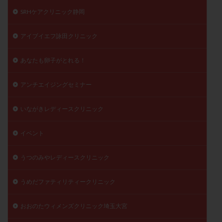
SRHケアクリニック静岡
陽性反応
顕微
顕微授精
風疹
食事
食生活
養子縁組
骨盤腹膜炎
高AMH
アイブイエフ詠田クリニック
高FSH
高プロラクチン血症
高刺激
高年齢
高温期
高齢
高齢出産
黄体ホルモン
あなたも卵子がとれる！
黄体化未破裂卵胞
黄体未破裂化卵胞
黄体機能不全
アンチエイジングセミナー
黄体補充
いながきレディースクリニック
検索
イベント
うつのみやレディースクリニック
うめだファティリティークリニック
おおのたウィメンズクリニック埼玉大宮