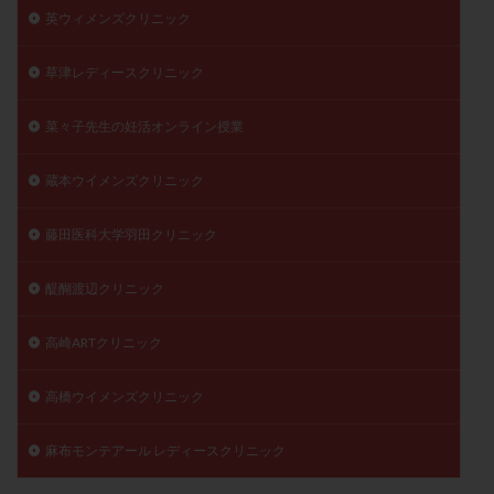
英ウィメンズクリニック
草津レディースクリニック
菜々子先生の妊活オンライン授業
蔵本ウイメンズクリニック
藤田医科大学羽田クリニック
醍醐渡辺クリニック
高崎ARTクリニック
高橋ウイメンズクリニック
麻布モンテアール レディースクリニック