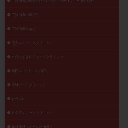
不妊治療の検査や治療についてのポイント〜女性編〜
不妊治療の選択肢
不妊治療最前線
両角レディースクリニック
久保みずきレディースクリニック
亀田IVFクリニック幕張
京野アートクリニック
仙台ART
佐久平エンゼルクリニック
体外受精ってどんな治療？