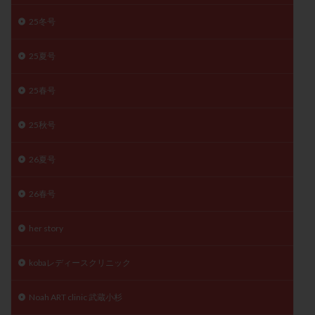
精子
精子の質
精子凍結
精子提供
25冬号
精子減少症
精子無力症
精液検査
精神安定剤
25夏号
精索静脈瘤
糖質
経血量
経過措置
絨毛染色体検査
絨毛組織
絨毛膜下血腫
25春号
肝機能障害
肥満
胎嚢
胎盤ポリープ
胚
胚培養
胚盤胞
胚盤胞到達率
胚盤胞移植
25秋号
胚移植
腹腔鏡手術
腹腔鏡検査
膣内射精障害
26夏号
膿精液症
自己注射
自然周期
自然妊娠
自然排卵周期
自然移植周期
自費診療
良好胚
26春号
良好胚盤胞
葉酸
融解方法
血流改善
視床下部
貧血
貯卵
費用
転座
her story
転院
透明帯除去培養
通院
通院回数
kobaレディースクリニック
通院頻度
連続採卵
運動
過分割胚
過食嘔吐
遺伝子異常
遺残卵胞
遺残胎盤
Noah ART clinic 武蔵小杉
里親
閉塞性無精子症
閉経
陰性