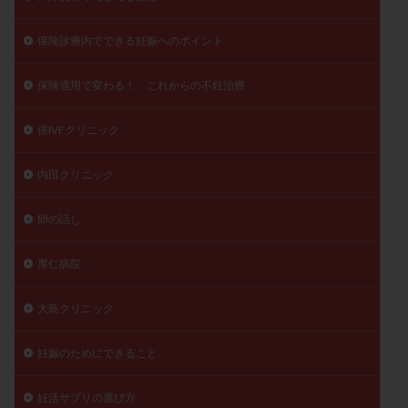
保険診療内でできる妊娠へのポイント
保険適用で変わる！ これからの不妊治療
俵IVFクリニック
内田クリニック
卵の話し
厚仁病院
大島クリニック
妊娠のためにできること
妊活サプリの選び方