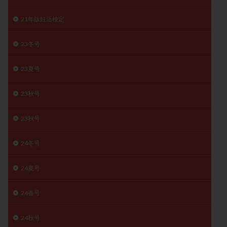
月経痛
未成熟卵
未熟卵
染色体検査
21年版妊活検定
染色体異常
栄養素
桑実胚移植
検査
橋本病
機能性不妊
正常形態率
正常胚
23冬号
正常胚率
死産
治療のやめ時
治療計画
23夏号
流産
流産対策
温活
漢方
無排卵
無月経
無痛分娩
無精子症
無頭蓋症
23秋号
生活習慣
生理
生理不順
生理周期
生理痛
産み分け 妊活クイズ
甲状腺
23秋号
甲状腺ホルモン
甲状腺機能不全
男性ホルモン
24冬号
男性不妊
病院選び
痛み
瘢痕症候群
着床
着床の検査
着床の窓
着床不全
24夏号
着床前診断
着床率
着床痛
着床障害
睡眠薬
禁欲
移植
移植のタイミング
24春号
移植周期
移植後
移植後の過ごし方
移植時期
24秋号
稽留流産
空胞
筋膜下筋腫
粘膜下筋腫