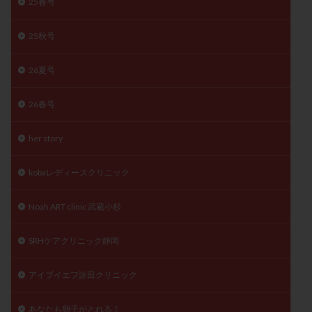
25春号
精子
精子の質
精子凍結
精子提供
25秋号
精子減少症
精子無力症
精液検査
精神安定剤
精索静脈瘤
糖質
経血量
経過措置
26夏号
絨毛染色体検査
絨毛組織
絨毛膜下血腫
肝機能障害
肥満
胎嚢
胎盤ポリープ
胚
26春号
胚培養
胚盤胞
胚盤胞到達率
胚盤胞移植
her story
胚移植
腹腔鏡手術
腹腔鏡検査
膣内射精障害
膿精液症
自己注射
自然周期
自然妊娠
kobaレディースクリニック
自然排卵周期
自然移植周期
自費診療
良好胚
良好胚盤胞
葉酸
融解方法
血流改善
Noah ART clinic 武蔵小杉
視床下部
貧血
貯卵
費用
転座
SRHケアクリニック静岡
転院
透明帯除去培養
通院
通院回数
通院頻度
連続採卵
運動
過分割胚
アイブイエフ詠田クリニック
過食嘔吐
遺伝子異常
遺残卵胞
遺残胎盤
里親
閉塞性無精子症
閉経
陰性
あなたも卵子がとれる！