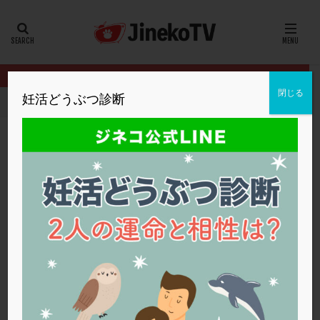
カテゴリー
タグ
閉じる
妊活どうぶつ診断
HOME
クリニック別
みのうらレディースクリニック
サウナに
20代
22冬
2人目妊活
2個戻し
2個移植
30代
3個移植
40代
AID
ALICE
AMH
ART
BMI
CD138
DC胚
DFI
サウナに入ると精子はダメージ？
DHEA
E2
EMMA
EndomeTRIO検査
みのうらレディースクリニック
サウナ
,
精子
ERA
ERA検査
ERPeak
FSH
FST
FTカテーテル
hCG
IMSI
L-カルニチン
みのうらレディースクリニック
LH
LUF
MD-TESE
MRワクチン
MTHFR
NIPT
NK活性
NK細胞
OHSS
P4
PCO
PCOS
PCOS，妊活クイズ
PCPS
PFC-FD療法
PGT-A
PICSI
PMS
PPOS法