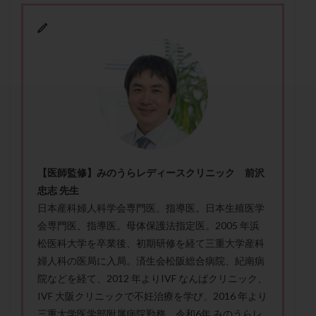
セカンドオピニオン
セックスレス
ダイエット
タイミング法
タイムラプス
ダイレクト分割
タクロリムス
チョコレート嚢胞
チラーヂン
トリオ検査
トリソミー
ネフローゼ症候群
ビタミンC
ビタミンD
ピックアップ障害
ビブラマイシン
ピル
フーナーテスト
フェマーラ
フォリスチム
ブセレリン点鼻薬
ブライダルチェック
フラグメント
プラセンタ
【医師監修】みのうらレディースクリニック 前沢
プラノバール
プラバノール
ふりかけ法
忠志 先生
プレコンセプション
プレドニン
プレマリン
日本産科婦人科学会専門医、指導医。日本生殖医学
プログラフ
プロゲステロン
プロテイン
会専門医、
指導医。母体保護法指定医。2005 年浜
プロバイオティクス
プロラクチン
ホルモン値
松医科大学を卒業後、
初期研修を経て三重大学産科
婦人科の医局に入局。済生会松阪総合病院、紀南病
ホルモン投与
ホルモン注射
ホルモン補充周期
院などを経て、2012 年よりIVF なんばクリニック、
ホルモン補充法
ホルモン補充療法
IVF 大阪クリニックで不妊治療を学び、2016 年より
マイクロポリープ
マルチビタミン
ミトコンドリア
三重大学医学部附属病院勤務。令和6年 みのうらレ