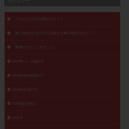
カテゴリー
子宮奇形
子宮後屈
子宮筋腫
子宮筋腫，妊活クイズ
子宮腺筋症
子宮鏡検査
「これからの不妊治療のポイント」
射精障害
屈折
帝王切開
帝王切開瘢痕症候群
後屈子宮
性交渉
性交障害
性感染症
「働く女性のための不妊治療と仕事の両立のポイント」
性行為
慢性子宮内膜炎
成熟卵
抗TPO抗体
『着床のためにできること』
抗うつ剤
抗カルジオリピン抗体
抗セントロメア抗体
抗リン脂質抗体
抗核抗体
2024年いい夫婦の日
抗生剤
抗精子抗体
抗酸化成分
排卵
排卵予定日
排卵出血
排卵刺激
排卵周期
2024年体外受精の日
排卵周期法
排卵日
排卵日検査薬
排卵検査薬
2024年妊活の日
排卵痛
排卵誘発
排卵誘発剤
排卵誘発法
排卵障害
採卵
採卵後の過ごし方
採卵数
21年版妊活検定
採精
断乳
新鮮卵子
新鮮精子
新鮮胚移植
早期卵巣不全
早発卵巣不全
23冬号
更年期
月経不順
月経周期
月経困難