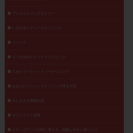
陽性反応
顕微
顕微授精
風疹
食事
アンチエイジングセミナー
食生活
養子縁組
骨盤腹膜炎
高AMH
高FSH
高プロラクチン血症
高刺激
高年齢
いながきレディースクリニック
高温期
高齢
高齢出産
黄体ホルモン
イベント
黄体化未破裂卵胞
黄体未破裂化卵胞
黄体機能不全
黄体補充
うつのみやレディースクリニック
検索
うめだファティリティークリニック
おおのたウィメンズクリニック埼玉大宮
かしわざき産婦人科
サプリメント講座
ステップアップの時に考える、妊娠しやすい体づくり