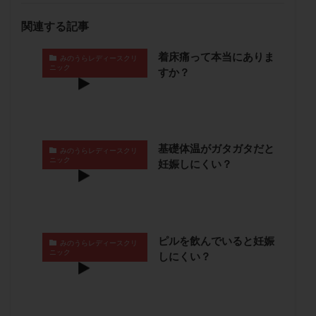
保険適用
偽嚢胞
偽閉経療法
関連する記事
先天性甲状腺機能低下症
先進医療
免疫異常
内膜スクラッチ
再発率
再開
凍結卵
着床痛って本当にありま
みのうらレディースクリ
ニック
すか？
凍結卵子
凍結卵移送
凍結精子
凍結胚
凍結胚盤胞
凍結胚移植
凍結胚移植移植
出産リスク
出産後
出血性黄体
分割胚
分割胚凍結
初期胚
初期胚凍結
初期胚移植
基礎体温がガタガタだと
みのうらレディースクリ
初診
刺激周期
刺激方法
刺激法
ニック
妊娠しにくい？
前核期凍結
副作用
化学流産
医療保険
卵の数
卵の質
卵の輸送
卵子
卵子の老化
卵子の質
卵子凍結
卵子提供
ピルを飲んでいると妊娠
卵巣
卵巣の吊り上げ
卵巣刺激
卵巣嚢腫
みのうらレディースクリ
ニック
しにくい？
卵巣多孔
卵巣年齢
卵巣機能
卵巣機能不全
卵巣機能低下
卵巣過剰刺激症候群
卵管
卵管切除
卵管卵巣膿瘍
卵管水腫
卵管狭窄