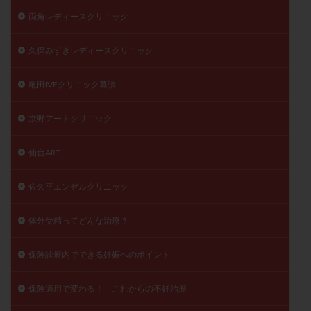
両角レディースクリニック
久保みずきレディースクリニック
亀田IVFクリニック幕張
京野アートクリニック
仙台ART
佐久平エンゼルクリニック
体外受精ってどんな治療？
保険診療内でできる妊娠へのポイント
保険適用で変わる！ これからの不妊治療