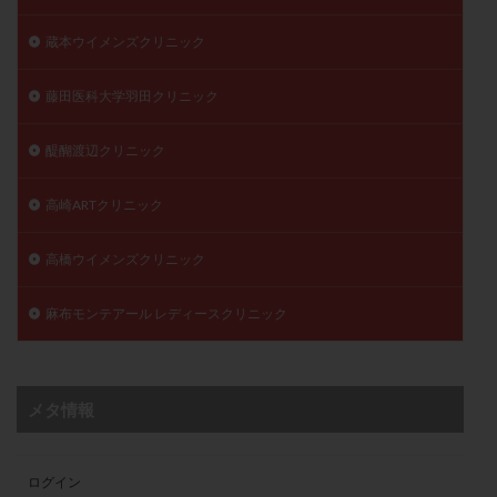
蔵本ウイメンズクリニック
藤田医科大学羽田クリニック
醍醐渡辺クリニック
高崎ARTクリニック
高橋ウイメンズクリニック
麻布モンテアール レディースクリニック
メタ情報
ログイン