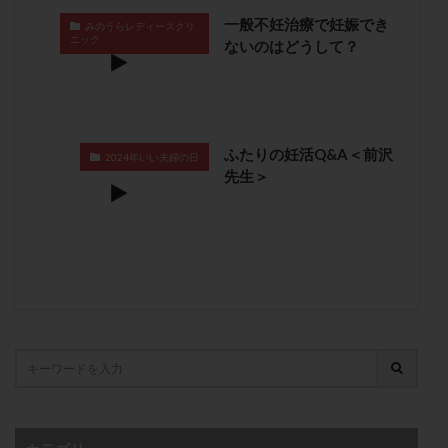
卵管留血症
卵管通水
卵管造影
卵管造影検査
一般不妊治療で妊娠でき
みのうらレディースクリ
ニック
ないのはどうして？
卵管閉塞
卵胞
卵質
原因不明
双子
反復流産
反復着床不全
受精
受精卵
受精卵凍結
受精率
受精障害
喫煙
培養
培養士
基礎体温
基礎体温表
変形卵
ふたりの妊活Q&A＜前沢
2024年いい夫婦の日
変性卵
多嚢胞性卵巣症候群
多核受精
先生＞
多精子授精
夫婦生活
奇形率
妊娠
妊娠リスク
妊娠初期
妊娠判定
妊娠検査薬
妊娠率
妊娠継続
妊娠継続率
妊活
妊活クイズ
妊活デビュー
妊活再開
婦人科疾患
子宮
子宮内フローラ
子宮内細菌叢検査
子宮内膜
子宮内膜ポリープ
子宮内膜受容能検査
子宮内膜炎
子宮内膜異型増殖症
子宮内膜症
子宮内膜症性嚢胞
子宮卵管造影検査
子宮収縮
子宮外妊娠