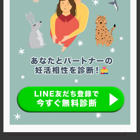
PQQ
PRP療法
SEET法
SLE
TESE
Th検査
TORIO検査
TRIO検査
ZyMot
アシストハッチング
アスピリン
アンタゴニスト法
アンチエイジング
インスリン抵抗性
イントラリピッド
ウトロゲスタン
エコー
エストラーナテープ
エストロゲン
オビドレル
おりもの
カウフマン療法
カウンセリング
ガニレスト
カバサール
カフェイン
カルシウムイオノファ
カンジタ
クラミジア
巷で噂されている妊活の疑問。ホントなのかウソなのか、
クリニック選び
グレード
クロミッド
真偽不明の情報もたくさんあふれています。そんな、よく
ある疑問について、みのうらレディースクリニックの前沢
クロミフェン
ゴナールエフ
コロナウイルス
先生にお話を伺います。
コロナワクチン
サウナ
サプリ
サプリメント
シート法
シェーングレン症候群
ショート法
シリンジ法
スクラッチ
ステップアップ
サウナに入ると精子はダメージ？
ステップダウン
ストレス
スプリット