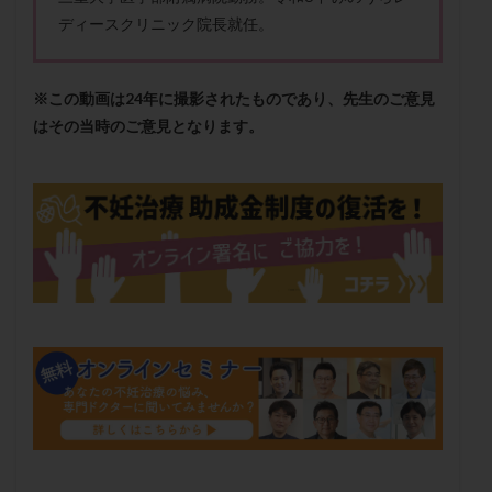
メンタル
モザイク杯
モザイク胚
ディースクリニック院長就任。
ラクトバチルス
ラクトフェリン
ラパロドリリング
リュープリン
リュープロレリン注射
ルトラール
※この動画は24年に撮影されたものであり、先生のご意見
レコベル
レトロゾール
レルミナ
はその当時のご意見となります。
ロバートソン
ロング法
一般不妊治療
下垂体不全
不妊
不妊検査
不妊治療
不妊治療後の過ごし方
不妊症
不妊鍼灸
不整脈
不正出血
不眠
不育症
不育症検査
両側卵管切除術
両卵管閉塞
中絶
中隔子宮
主治医変更
乏精子症
乳がん
乳酸菌
二人目不妊
二人目妊活
二段階胚移植
亜急性甲状腺炎
亜鉛
人工授精
低AMH
低グレード胚
低体重
低刺激
低年齢
低温期
体づくり
体外受精
体質改善
体重増加
体重管理
体験談
保険診療