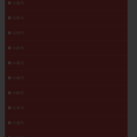
23夏号
月経痛
未成熟卵
未熟卵
染色体検査
染色体異常
栄養素
桑実胚移植
検査
23秋号
橋本病
機能性不妊
正常形態率
正常胚
23秋号
正常胚率
死産
治療のやめ時
治療計画
流産
流産対策
温活
漢方
無排卵
24冬号
無月経
無痛分娩
無精子症
無頭蓋症
生活習慣
生理
生理不順
生理周期
24夏号
生理痛
産み分け 妊活クイズ
甲状腺
24春号
甲状腺ホルモン
甲状腺機能不全
男性ホルモン
男性不妊
病院選び
痛み
瘢痕症候群
24秋号
着床
着床の検査
着床の窓
着床不全
着床前診断
着床率
着床痛
着床障害
25冬号
睡眠薬
禁欲
移植
移植のタイミング
25夏号
移植周期
移植後
移植後の過ごし方
移植時期
稽留流産
空胞
筋膜下筋腫
粘膜下筋腫