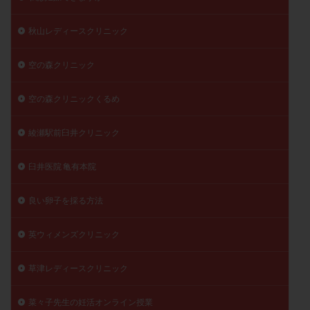
秋山レディースクリニック
空の森クリニック
空の森クリニックくるめ
綾瀬駅前臼井クリニック
臼井医院 亀有本院
良い卵子を採る方法
英ウィメンズクリニック
草津レディースクリニック
菜々子先生の妊活オンライン授業