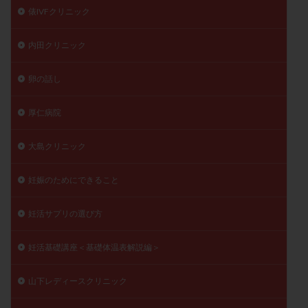
俵IVFクリニック
内田クリニック
卵の話し
厚仁病院
大島クリニック
妊娠のためにできること
妊活サプリの選び方
妊活基礎講座＜基礎体温表解説編＞
山下レディースクリニック