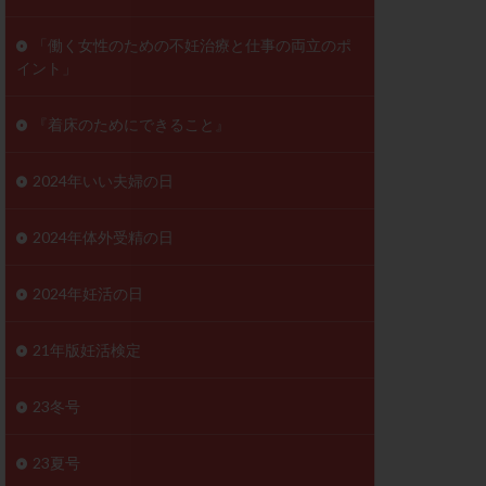
ンD
リスチム
「働く女性のための不妊治療と仕事の両立のポ
イント」
プラバノール
ゲステロン
『着床のためにできること』
ホルモン注射
ビタミン
2024年いい夫婦の日
フェリン
レトロゾール
2024年体外受精の日
妊検査
不妊治療
2024年妊活の日
症
不育症検査
がん
乳酸菌
21年版妊活検定
低AMH
体質改善
23冬号
凍結卵
23夏号