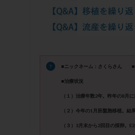
凍結卵子
凍
出産リスク
初診
刺激周
卵の質
卵の
卵巣の吊り上げ
卵巣機能低下
卵管留血症
双子
反復流
■ニックネーム：さくらさん ■
培養
培養士
■治療状況
多精子授精
妊娠率
妊娠
（１）治療年数
2
年。昨年の
8
月に
子宮
子宮内
（２）今年の
1
月胚盤胞移植。結
子宮内膜炎
子宮外妊娠
（３）
3
月末から
2
回目の採卵。
E2
射精障害
屈