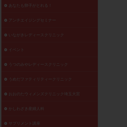
到達率
あなたも卵子がとれる！
自己注射
好胚盤胞
葉酸
アンチエイジングセミナー
透明帯除去培養
いながきレディースクリニック
伝子異常
顕微
顕微授精
イベント
ラクチン血症
胞
うつのみやレディースクリニック
うめだファティリティークリニック
おおのたウィメンズクリニック埼玉大宮
かしわざき産婦人科
サプリメント講座