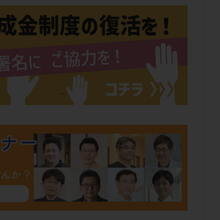
肥満
胎嚢
胎盤ポリープ
胚
胚培養
胚盤胞
胚盤胞
胚移植
腹腔鏡手術
腹腔鏡検査
膣内射精障害
膿精液症
然妊娠
自然排卵周期
自然移植周期
自費診療
良好胚
良
流改善
視床下部
貧血
貯卵
費用
転座
転院
数
通院頻度
連続採卵
運動
過分割胚
過食嘔吐
遺
残胎盤
里親
閉塞性無精子症
閉経
陰性
陽性反応
食生活
養子縁組
骨盤腹膜炎
高AMH
高FSH
高プロ
齢
高温期
高齢
高齢出産
黄体ホルモン
黄体化未破裂卵
黄体機能不全
黄体補充
検索