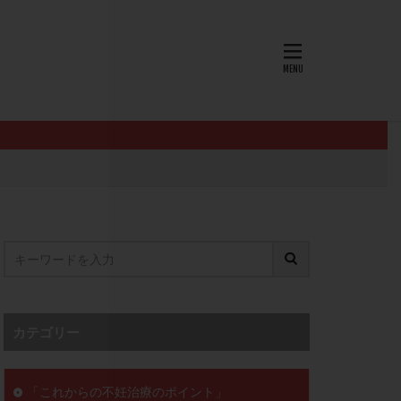
AID
ALICE
EndomeTRIO検査
L-カルニチン
OHSS
P4
PMS
PPOS法
査
ZyMot
ン抵抗性
オビドレル
イン
ロミッド
リ
クラッチ
カテゴリー
セックスレス
ョコレート嚢胞
「これからの不妊治療のポイント」