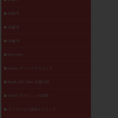
体
成分
排卵
25秋号
検査薬
26夏号
早期卵巣不全
26春号
未熟卵
正常形態率
her story
温活
漢方
理不順
生理周期
kobaレディースクリニック
性ホルモン
着床不全
Noah ART clinic 武蔵小杉
タイミング
SRHケアクリニック静岡
筋腫
粘膜下筋腫
精神安定剤
アイブイエフ詠田クリニック
下血腫