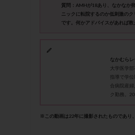
性行為
慢性
質問：
AMH
が
18
あり、なかなか
抗セントロメア抗
ニックに転院するのか低刺激のク
排卵予定日
です。何かアドバイスがあれば教
排卵検査薬
採卵後の過ごし方
早発卵巣不全
染色体検査
なかむらレ
正常胚
正常
大学医学部
無排卵
無月
指導で学位
生理痛
産み
合病院産婦
男性不妊
病
ク勤務。2
着床前診断
移植周期
移
※この動画は22年に撮影されたものであり
精子
精子の
精索静脈瘤