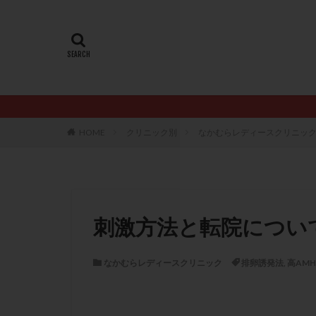
20代
22冬
AMH
ART
ERA
ERA検
LH
LUF
PCO
PCOS
PQQ
PRP療
HOME
クリニック別
なかむらレディースクリニッ
アシストハッチン
イントラリピッド
おりもの
カ
カルシウムイオノ
刺激方法と転院につい
クロミフェン
サプリメント
なかむらレディースクリニック
排卵誘発法
,
高AMH
ステップアップ
ダイエット