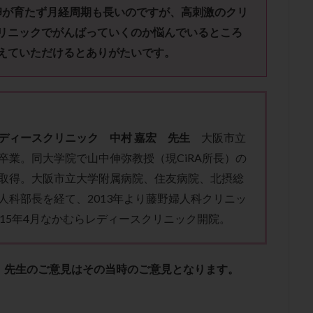
子宮内膜炎
成熟卵
抗TPO抗体
抗うつ剤
抗カルジオリピン抗
卵が育たず月経周期も長いのですが、
高刺激のクリ
体
抗リン脂質抗体
抗核抗体
抗生剤
抗精子抗体
抗酸化
リニックでがんばっていくのか
悩んでいるところ
排卵出血
排卵刺激
排卵周期
排卵周期法
排卵日
排卵日
えていただけるとありがたいです。
排卵痛
排卵誘発
排卵誘発剤
排卵誘発法
排卵障害
採卵
採卵数
採精
断乳
新鮮卵子
新鮮精子
新鮮胚移植
更年期
月経不順
月経周期
月経困難
月経痛
未成熟卵
染色体異常
栄養素
桑実胚移植
検査
橋本病
機能性不妊
ディースクリニック 中村 嘉宏 先生
大阪市立
胚率
死産
治療のやめ時
治療計画
流産
流産対策
卒業。同大学院で山中伸弥教授（現CiRA所長）の
経
無痛分娩
無精子症
無頭蓋症
生活習慣
生理
生
取得。大阪市立大学附属病院、住友病院、北摂総
分け 妊活クイズ
甲状腺
甲状腺ホルモン
甲状腺機能不全
男
人科部長を経て、2013年より藤野婦人科クリニッ
院選び
痛み
瘢痕症候群
着床
着床の検査
着床の窓
015年4月なかむらレディースクリニック開院。
着床率
着床痛
着床障害
睡眠薬
禁欲
移植
移植の
植後
移植後の過ごし方
移植時期
稽留流産
空胞
筋膜下
、先生のご意見はその当時のご意見となります。
質
精子凍結
精子提供
精子減少症
精子無力症
精液検査
糖質
経血量
経過措置
絨毛染色体検査
絨毛組織
絨毛膜