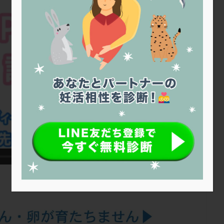
トリオ検査
トリソミー
ネフローゼ症候群
ビタミンC
ビタミ
ビブラマイシン
ピル
フーナーテスト
フェマーラ
フォ
ブライダルチェック
フラグメント
プラセンタ
プラノバール
プレコンセプション
プレドニン
プレマリン
プログラフ
プロ
プロバイオティクス
プロラクチン
ホルモン値
ホルモン投与
ホルモン補充法
ホルモン補充療法
マイクロポリープ
マルチ
メンタル
モザイク杯
モザイク胚
ラクトバチルス
ラクト
リュープリン
リュープロレリン注射
ルトラール
レコベル
バートソン
ロング法
一般不妊治療
下垂体不全
不妊
不
し方
不妊症
不妊鍼灸
不整脈
不正出血
不眠
不育
両卵管閉塞
中絶
中隔子宮
主治医変更
乏精子症
乳
二人目妊活
二段階胚移植
亜急性甲状腺炎
亜鉛
人工授精
低体重
低刺激
低年齢
低温期
体づくり
体外受精
重管理
体験談
保険診療
保険適用
偽嚢胞
偽閉経療法
低下症
先進医療
免疫異常
内膜スクラッチ
再発率
再開