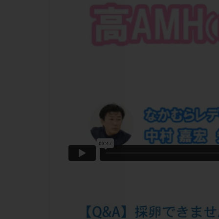
チラーヂン
ピックアップ障害
ブセレリン点鼻薬
ふりかけ法
プロテイン
ホルモン補充周期
ミトコンドリア
ラパロドリリング
レルミナ
ロ
不妊治療後の過ご
両側卵管切除術
二人目不妊
低グレード胚
体重増加
体
先天性甲状腺機能