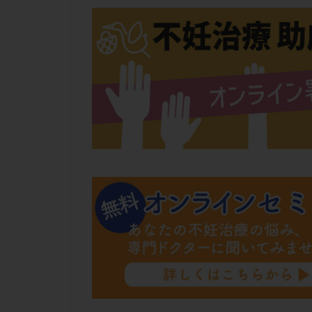
肝機能障害
胚盤胞移植
自然周期
自
融解方法
血
通院
通院回
遺残卵胞
遺
風疹
食事
高刺激
高年
黄体未破裂化卵胞