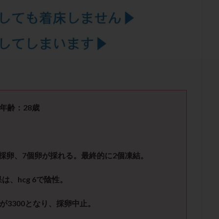
結卵移送
凍結精子
凍結胚
凍結胚盤胞
凍結胚移植
凍結
出産後
出血性黄体
分割胚
分割胚凍結
初期胚
初期胚凍
期
刺激方法
刺激法
前核期凍結
副作用
化学流産
輸送
卵子
卵子の老化
卵子の質
卵子凍結
卵子提供
卵巣刺激
卵巣嚢腫
卵巣多孔
卵巣年齢
卵巣機能
卵
卵巣過剰刺激症候群
卵管
卵管切除
卵管卵巣膿瘍
卵管水腫
卵管通水
卵管造影
卵管造影検査
卵管閉塞
卵胞
卵質
産
反復着床不全
受精
受精卵
受精卵凍結
受精率
年齢：
28
歳
基礎体温
基礎体温表
変形卵
変性卵
多嚢胞性卵巣症候
夫婦生活
奇形率
妊娠
妊娠リスク
妊娠初期
妊娠判定
継続
妊娠継続率
妊活
妊活クイズ
妊活デビュー
妊活再
採卵、
7
個卵が採れる。最終的に
2
個凍結。
フローラ
子宮内細菌叢検査
子宮内膜
子宮内膜ポリープ
子宮
果は、
hcg
6
で陰性。
子宮内膜異型増殖症
子宮内膜症
子宮内膜症性嚢胞
子宮卵管造影検
子宮奇形
子宮後屈
子宮筋腫
子宮筋腫，妊活クイズ
子宮腺筋
が
3300
となり、採卵中止。
折
帝王切開
帝王切開瘢痕症候群
後屈子宮
性交渉
性交