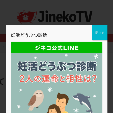
2人目妊活
2個戻し
2個移植
30代
3個移植
40代
BMI
CD138
DC胚
DFI
DHEA
E2
EMMA
査
ERPeak
FSH
FST
FTカテーテル
hCG
IMSI
MD-TESE
MRワクチン
MTHFR
NIPT
NK活性
NK細胞
閉じる
妊活どうぶつ診断
PCOS，妊活クイズ
PCPS
PFC-FD療法
PGT-A
PICSI
法
SEET法
SLE
TESE
Th検査
TORIO検査
TRIO検
ク
刺激方法と転院について
グ
アスピリン
アンタゴニスト法
アンチエイジング
インスリ
ウトロゲスタン
エコー
エストラーナテープ
エストロゲン
ウフマン療法
カウンセリング
ガニレスト
カバサール
カフェ
ファ
カンジタ
クラミジア
クリニック選び
グレード
ク
て
ゴナールエフ
コロナウイルス
コロナワクチン
サウナ
サプ
シート法
シェーングレン症候群
ショート法
シリンジ法
ス
ステップダウン
ストレス
スプリット
セカンドオピニオン
なかむらレディースクリニック
タイミング法
タイムラプス
ダイレクト分割
タクロリムス
チ