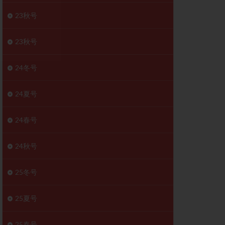
胚移植移植
23秋号
結
初期胚移植
医療保険
卵の数
23秋号
卵巣
巣機能不全
24冬号
卵管狭窄
原因不明
24夏号
受精障害
喫煙
24春号
群
多核受精
妊娠検査薬
24秋号
開
婦人科疾患
内膜受容能検査
25冬号
査
子宮収縮
25夏号
症
子宮鏡検査
障害
性感染症
25春号