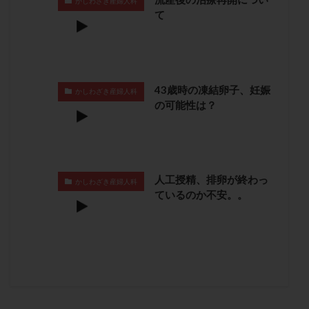
かしわざき産婦人科
卵管留血症
卵管通水
卵管造影
卵管造影検査
て
卵管閉塞
卵胞
卵質
原因不明
双子
反復流産
反復着床不全
受精
受精卵
受精卵凍結
受精率
受精障害
喫煙
培養
43歳時の凍結卵子、妊娠
かしわざき産婦人科
培養士
基礎体温
基礎体温表
変形卵
の可能性は？
変性卵
多嚢胞性卵巣症候群
多核受精
多精子授精
夫婦生活
奇形率
妊娠
妊娠リスク
妊娠初期
妊娠判定
妊娠検査薬
妊娠率
妊娠継続
妊娠継続率
妊活
人工授精、排卵が終わっ
かしわざき産婦人科
ているのか不安。。
妊活クイズ
妊活デビュー
妊活再開
婦人科疾患
子宮
子宮内フローラ
子宮内細菌叢検査
子宮内膜
子宮内膜ポリープ
子宮内膜受容能検査
子宮内膜炎
子宮内膜異型増殖症
子宮内膜症
子宮内膜症性嚢胞
子宮卵管造影検査
子宮収縮
子宮外妊娠