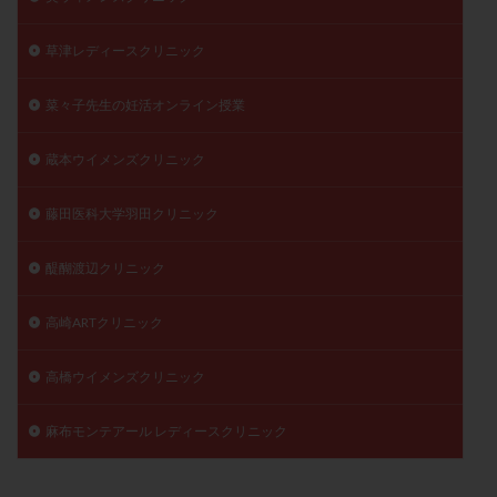
草津レディースクリニック
菜々子先生の妊活オンライン授業
蔵本ウイメンズクリニック
藤田医科大学羽田クリニック
醍醐渡辺クリニック
高崎ARTクリニック
高橋ウイメンズクリニック
麻布モンテアール レディースクリニック