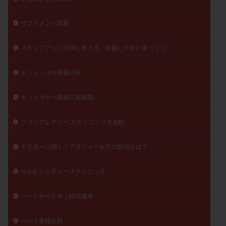
サプリメント講座
ステップアップの時に考える、妊娠しやすい体づくり
セント・ルカ産婦人科
セントマザー産婦人科医院
ソフィアレディー スクリニック水道町
ドクターに聞く！アラフォー女子の妊活とは？
なかむらレディースクリニック
パートナーと学ぶ妊活講座
ハシイ産婦人科