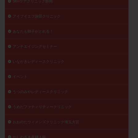
SRHケアクリニック静岡
陽性反応
顕微
顕微授精
風疹
食事
アイブイエフ詠田クリニック
食生活
養子縁組
骨盤腹膜炎
高AMH
高FSH
高プロラクチン血症
高刺激
高年齢
あなたも卵子がとれる！
高温期
高齢
高齢出産
黄体ホルモン
黄体化未破裂卵胞
黄体未破裂化卵胞
黄体機能不全
アンチエイジングセミナー
黄体補充
いながきレディースクリニック
検索
イベント
うつのみやレディースクリニック
うめだファティリティークリニック
おおのたウィメンズクリニック埼玉大宮
かしわざき産婦人科