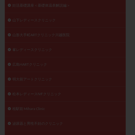
妊活基礎講座＜基礎体温表解説編＞
山下レディースクリニック
山形大手町ARTクリニック川越医院
峯レディースクリニック
広島HARTクリニック
明大前アートクリニック
松本レディースIVFクリニック
桂駅前 Mihara Clinic
泌尿器と男性不妊のクリニック