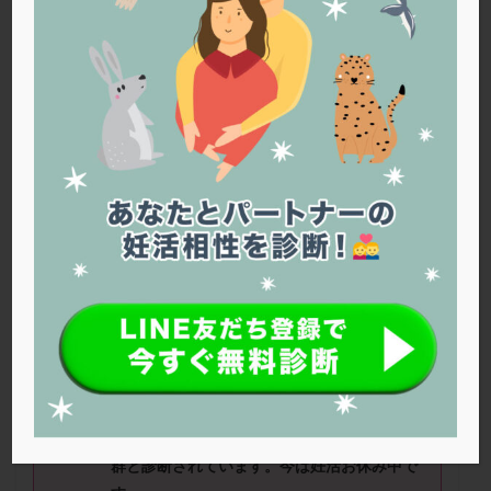
PQQ
PRP療法
SEET法
SLE
TESE
Th検査
TORIO検査
TRIO検査
ZyMot
アシストハッチング
アスピリン
アンタゴニスト法
アンチエイジング
インスリン抵抗性
イントラリピッド
ウトロゲスタン
エコー
エストラーナテープ
エストロゲン
オビドレル
おりもの
カウフマン療法
カウンセリング
ガニレスト
カバサール
カフェイン
カルシウムイオノファ
カンジタ
クラミジア
クリニック選び
グレード
クロミッド
じぇらさん（32
歳） ■治療ステー
ジ：病院に通わず自分たちで妊活中 ■妊
クロミフェン
ゴナールエフ
コロナウイルス
活歴：1年〜2年 ■AMH：1.9
コロナワクチン
サウナ
サプリ
サプリメント
シート法
シェーングレン症候群
ショート法
■治療状況
シリンジ法
スクラッチ
ステップアップ
過去に2回初期流産し、抗リン脂質抗体症候
群と診断されています。今は妊活お休み中で
ステップダウン
ストレス
スプリット