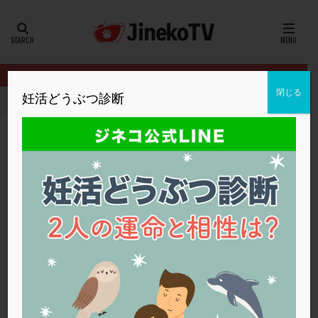
カテゴリー
タグ
閉じる
妊活どうぶつ診断
HOME
クリニック別
かしわざき産婦人科
抗リン脂質抗体への
20代
22冬
2人目妊活
2個戻し
2個移植
30代
3個移植
40代
AID
ALICE
AMH
ART
BMI
CD138
DC胚
DFI
抗リン脂質抗体への対処方法
DHEA
E2
EMMA
EndomeTRIO検査
かしわざき産婦人科
サウナ
,
タイミング法
,
抗リン脂質抗体
ERA
ERA検査
ERPeak
FSH
FST
FTカテーテル
hCG
IMSI
L-カルニチン
かしわざき産婦人科
LH
LUF
MD-TESE
MRワクチン
MTHFR
NIPT
NK活性
NK細胞
OHSS
P4
PCO
PCOS
PCOS，妊活クイズ
PCPS
PFC-FD療法
PGT-A
PICSI
PMS
PPOS法