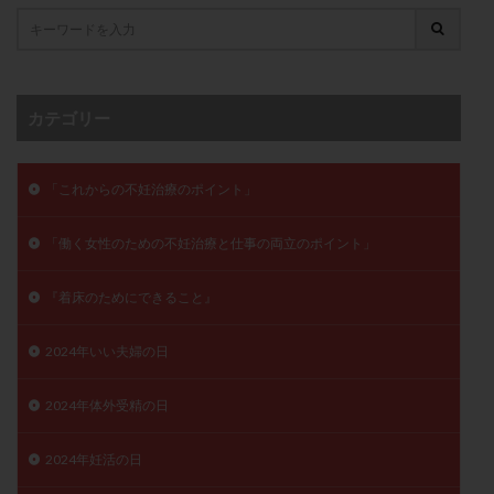
子宮奇形
子宮後屈
子宮筋腫
子宮筋腫，妊活クイズ
子宮腺筋症
子宮鏡検査
射精障害
屈折
帝王切開
帝王切開瘢痕症候群
カテゴリー
後屈子宮
性交渉
性交障害
性感染症
性行為
慢性子宮内膜炎
成熟卵
抗TPO抗体
抗うつ剤
抗カルジオリピン抗体
「これからの不妊治療のポイント」
抗セントロメア抗体
抗リン脂質抗体
抗核抗体
「働く女性のための不妊治療と仕事の両立のポイント」
抗生剤
抗精子抗体
抗酸化成分
排卵
排卵予定日
排卵出血
排卵刺激
排卵周期
『着床のためにできること』
排卵周期法
排卵日
排卵日検査薬
排卵検査薬
排卵痛
排卵誘発
排卵誘発剤
排卵誘発法
2024年いい夫婦の日
排卵障害
採卵
採卵後の過ごし方
採卵数
2024年体外受精の日
採精
断乳
新鮮卵子
新鮮精子
新鮮胚移植
早期卵巣不全
早発卵巣不全
2024年妊活の日
更年期
月経不順
月経周期
月経困難