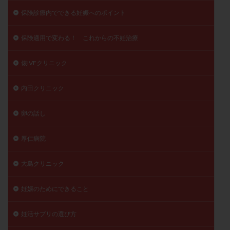
保険診療内でできる妊娠へのポイント
保険適用で変わる！ これからの不妊治療
俵IVFクリニック
内田クリニック
卵の話し
厚仁病院
大島クリニック
妊娠のためにできること
妊活サプリの選び方