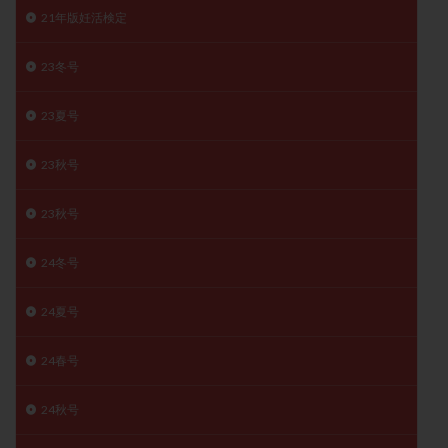
21年版妊活検定
月経痛
未成熟卵
未熟卵
染色体検査
染色体異常
栄養素
桑実胚移植
検査
23冬号
橋本病
機能性不妊
正常形態率
正常胚
正常胚率
死産
治療のやめ時
治療計画
23夏号
流産
流産対策
温活
漢方
無排卵
23秋号
無月経
無痛分娩
無精子症
無頭蓋症
生活習慣
生理
生理不順
生理周期
23秋号
生理痛
産み分け 妊活クイズ
甲状腺
甲状腺ホルモン
甲状腺機能不全
男性ホルモン
24冬号
男性不妊
病院選び
痛み
瘢痕症候群
24夏号
着床
着床の検査
着床の窓
着床不全
着床前診断
着床率
着床痛
着床障害
24春号
睡眠薬
禁欲
移植
移植のタイミング
24秋号
移植周期
移植後
移植後の過ごし方
移植時期
稽留流産
空胞
筋膜下筋腫
粘膜下筋腫