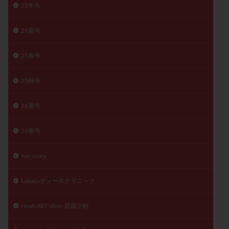
25冬号
精子
精子の質
精子凍結
精子提供
精子減少症
精子無力症
精液検査
精神安定剤
25夏号
精索静脈瘤
糖質
経血量
経過措置
25春号
絨毛染色体検査
絨毛組織
絨毛膜下血腫
肝機能障害
肥満
胎嚢
胎盤ポリープ
胚
25秋号
胚培養
胚盤胞
胚盤胞到達率
胚盤胞移植
胚移植
腹腔鏡手術
腹腔鏡検査
膣内射精障害
26夏号
膿精液症
自己注射
自然周期
自然妊娠
26春号
自然排卵周期
自然移植周期
自費診療
良好胚
良好胚盤胞
葉酸
融解方法
血流改善
her story
視床下部
貧血
貯卵
費用
転座
転院
透明帯除去培養
通院
通院回数
kobaレディースクリニック
通院頻度
連続採卵
運動
過分割胚
Noah ART clinic 武蔵小杉
過食嘔吐
遺伝子異常
遺残卵胞
遺残胎盤
里親
閉塞性無精子症
閉経
陰性