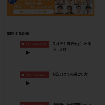
保険適用
偽嚢胞
偽閉経療法
先天性甲状腺機能低下症
先進医療
免疫異常
内膜スクラッチ
再発率
再開
凍結卵
凍結卵子
凍結卵移送
凍結精子
凍結胚
凍結胚盤胞
凍結胚移植
凍結胚移植移植
関連する記事
出産リスク
出産後
出血性黄体
分割胚
良好胚も着床せず、出来
かしわざき産婦人科
分割胚凍結
初期胚
初期胚凍結
初期胚移植
ることは？
初診
刺激周期
刺激方法
刺激法
前核期凍結
副作用
化学流産
医療保険
卵の数
卵の質
卵の輸送
卵子
卵子の老化
卵子の質
卵子凍結
卵子提供
判定日までの過ごし方
かしわざき産婦人科
卵巣
卵巣の吊り上げ
卵巣刺激
卵巣嚢腫
卵巣多孔
卵巣年齢
卵巣機能
卵巣機能不全
卵巣機能低下
卵巣過剰刺激症候群
卵管
卵管切除
卵管卵巣膿瘍
卵管水腫
卵管狭窄
流産後の治療再開につい