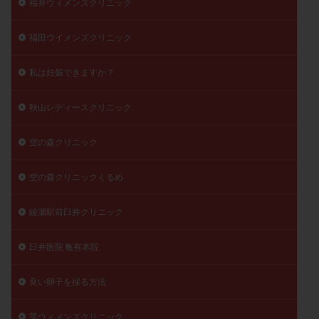
福井ウィメンズクリニック
福田ウイメンズクリニック
私は妊娠できますか？
秋山レディースクリニック
空の森クリニック
空の森クリニックくるめ
綾瀬駅前臼井クリニック
臼井医院 亀有本院
良い卵子を採る方法
英ウィメンズクリニック