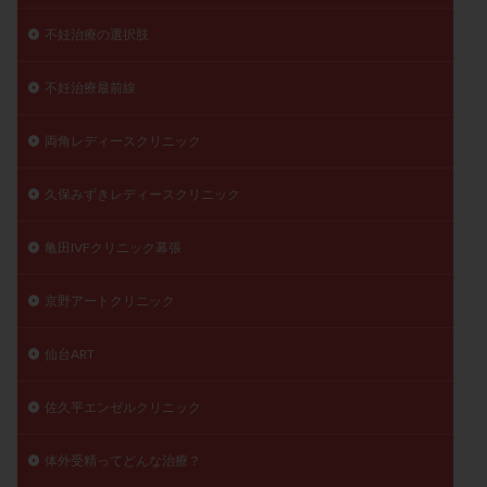
不妊治療の選択肢
不妊治療最前線
両角レディースクリニック
久保みずきレディースクリニック
亀田IVFクリニック幕張
京野アートクリニック
仙台ART
佐久平エンゼルクリニック
体外受精ってどんな治療？