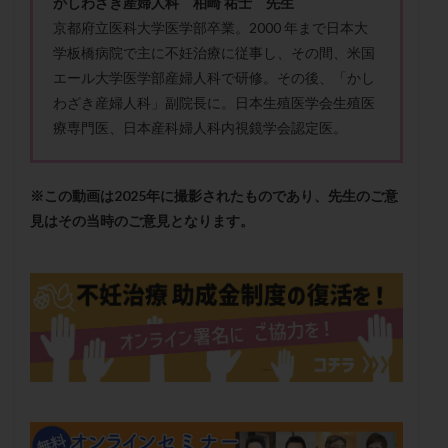
かしわざき産婦人科 柏崎 祐士 先生
メンタル
モザイク杯
モザイク胚
京都府立医科大学医学部卒業。2000 年まで日本大
ラクトバチルス
ラクトフェリン
ラパロドリリング
学板橋病院で主に不妊治療に従事し、その間、米国
リュープリン
リュープロレリン注射
ルトラール
エール大学医学部産婦人科で研修。その後、「かし
わざき産婦人科」副院長に。日本生殖医学会生殖医
レコベル
レトロゾール
レルミナ
療専門医、日本産科婦人科内視鏡学会認定医。
ロバートソン
ロング法
一般不妊治療
下垂体不全
不妊
不妊検査
不妊治療
不妊治療後の過ごし方
不妊症
不妊鍼灸
※この動画は2025年に撮影されたものであり、先生のご意
見はその当時のご意見となります。
不整脈
不正出血
不眠
不育症
不育症検査
両側卵管切除術
両卵管閉塞
中絶
中隔子宮
主治医変更
乏精子症
乳がん
乳酸菌
二人目不妊
二人目妊活
二段階胚移植
亜急性甲状腺炎
亜鉛
人工授精
低AMH
低グレード胚
低体重
低刺激
低年齢
低温期
体づくり
体外受精
体質改善
体重増加
体重管理
体験談
保険診療