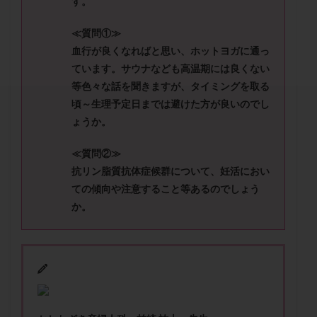
す。
セカンドオピニオン
セックスレス
ダイエット
タイミング法
タイムラプス
ダイレクト分割
≪質問①≫
タクロリムス
チョコレート嚢胞
チラーヂン
血行が良くなればと思い、ホットヨガに通っ
ています。サウナなども高温期には良くない
トリオ検査
トリソミー
ネフローゼ症候群
等色々な話を聞きますが、タイミングを取る
ビタミンC
ビタミンD
ピックアップ障害
頃～生理予定日までは避けた方が良いのでし
ビブラマイシン
ピル
フーナーテスト
ょうか。
フェマーラ
フォリスチム
ブセレリン点鼻薬
≪質問②≫
ブライダルチェック
フラグメント
プラセンタ
抗リン脂質抗体症候群について、妊活におい
プラノバール
プラバノール
ふりかけ法
ての傾向や注意すること等あるのでしょう
プレコンセプション
プレドニン
プレマリン
か。
プログラフ
プロゲステロン
プロテイン
プロバイオティクス
プロラクチン
ホルモン値
ホルモン投与
ホルモン注射
ホルモン補充周期
ホルモン補充法
ホルモン補充療法
マイクロポリープ
マルチビタミン
ミトコンドリア