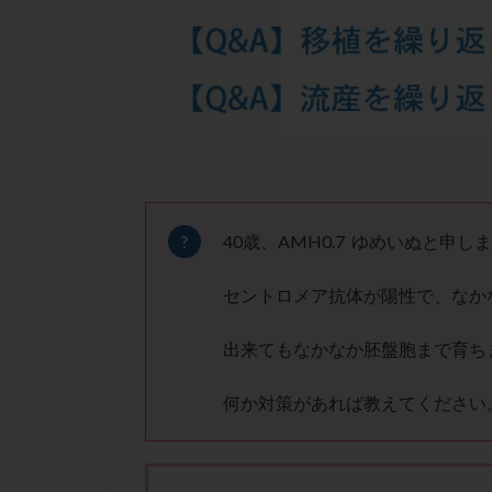
凍結卵子
凍
出産リスク
初診
刺激周
卵の質
卵の
卵巣の吊り上げ
卵巣機能低下
卵管留血症
双子
反復流
40歳、AMH0.7 ゆめいぬと申し
培養
培養士
セントロメア抗体が陽性で、なか
多精子授精
妊娠率
妊娠
出来てもなかなか胚盤胞まで育ち
子宮
子宮内
何か対策があれば教えてください
子宮内膜炎
子宮外妊娠
射精障害
屈