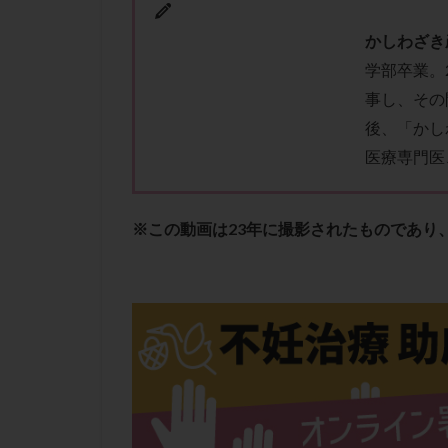
性行為
慢性
抗セントロメア抗
かしわざき
排卵予定日
学部卒業。
事し、その
排卵検査薬
後、「かし
採卵後の過ごし方
医療専門医
早発卵巣不全
染色体検査
正常胚
正常
※この動画は23年に撮影されたものであり
無排卵
無月
生理痛
産み
男性不妊
病
着床前診断
移植周期
移
精子
精子の
精索静脈瘤