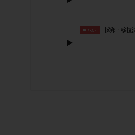
採卵・移植
26夏号