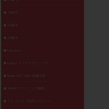
体
成分
排卵
25秋号
検査薬
26夏号
早期卵巣不全
26春号
未熟卵
正常形態率
her story
温活
漢方
理不順
生理周期
kobaレディースクリニック
性ホルモン
着床不全
Noah ART clinic 武蔵小杉
タイミング
SRHケアクリニック静岡
筋腫
粘膜下筋腫
精神安定剤
アイブイエフ詠田クリニック
下血腫