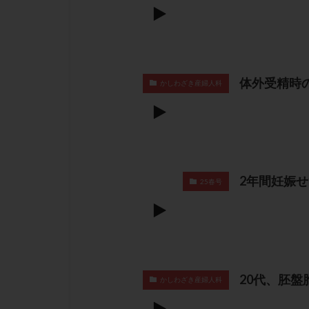
体外受精時
かしわざき産婦人科
2年間妊娠
25春号
20代、胚
かしわざき産婦人科