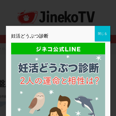
2人目妊活
2個戻し
2個移植
30代
3個移植
40代
BMI
CD138
DC胚
DFI
DHEA
E2
EMMA
査
ERPeak
FSH
FST
FTカテーテル
hCG
IMSI
MD-TESE
MRワクチン
MTHFR
NIPT
NK活性
NK細胞
閉じる
妊活どうぶつ診断
PCOS，妊活クイズ
PCPS
PFC-FD療法
PGT-A
PICSI
法
SEET法
SLE
TESE
Th検査
TORIO検査
TRIO検
トロメア抗体、胚盤胞を作るには
グ
アスピリン
アンタゴニスト法
アンチエイジング
インスリ
ウトロゲスタン
エコー
エストラーナテープ
エストロゲン
ウフマン療法
カウンセリング
ガニレスト
カバサール
カフェ
ファ
カンジタ
クラミジア
クリニック選び
グレード
ク
盤胞を作るには
ゴナールエフ
コロナウイルス
コロナワクチン
サウナ
サプ
シート法
シェーングレン症候群
ショート法
シリンジ法
ス
高年齢
,
高齢
ステップダウン
ストレス
スプリット
セカンドオピニオン
かしわざき産婦人科
タイミング法
タイムラプス
ダイレクト分割
タクロリムス
チ