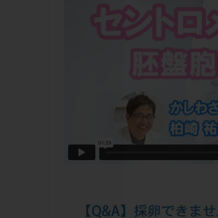
チラーヂン
ピックアップ障害
ブセレリン点鼻薬
ふりかけ法
プロテイン
ホルモン補充周期
ミトコンドリア
ラパロドリリング
レルミナ
ロ
不妊治療後の過ご
両側卵管切除術
二人目不妊
低グレード胚
体重増加
体
先天性甲状腺機能