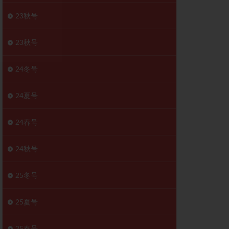
胚移植移植
23秋号
結
初期胚移植
医療保険
卵の数
23秋号
卵巣
巣機能不全
24冬号
卵管狭窄
原因不明
24夏号
受精障害
喫煙
24春号
群
多核受精
妊娠検査薬
24秋号
開
婦人科疾患
内膜受容能検査
25冬号
査
子宮収縮
25夏号
症
子宮鏡検査
障害
性感染症
25春号