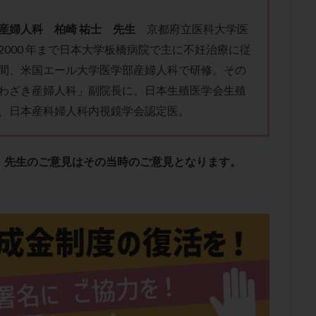
子宮内膜炎
成熟卵
抗TPO抗体
抗うつ剤
抗カルジオリピン抗
体
抗リン脂質抗体
抗核抗体
抗生剤
抗精子抗体
抗酸化
産婦人科 柏崎 祐士 先生
京都府立医科大学医
排卵出血
排卵刺激
排卵周期
排卵周期法
排卵日
排卵日
2000 年まで日本大学板橋病院で主に不妊治療に従
間、米国エール大学医学部産婦人科で研修。その
排卵痛
排卵誘発
排卵誘発剤
排卵誘発法
排卵障害
採卵
わざき産婦人科」副院長に。日本生殖医学会生殖
採卵数
採精
断乳
新鮮卵子
新鮮精子
新鮮胚移植
、日本産科婦人科内視鏡学会認定医。
更年期
月経不順
月経周期
月経困難
月経痛
未成熟卵
染色体異常
栄養素
桑実胚移植
検査
橋本病
機能性不妊
胚率
死産
治療のやめ時
治療計画
流産
流産対策
、先生のご意見はその当時のご意見となります。
経
無痛分娩
無精子症
無頭蓋症
生活習慣
生理
生
分け 妊活クイズ
甲状腺
甲状腺ホルモン
甲状腺機能不全
男
院選び
痛み
瘢痕症候群
着床
着床の検査
着床の窓
着床率
着床痛
着床障害
睡眠薬
禁欲
移植
移植の
植後
移植後の過ごし方
移植時期
稽留流産
空胞
筋膜下
質
精子凍結
精子提供
精子減少症
精子無力症
精液検査
糖質
経血量
経過措置
絨毛染色体検査
絨毛組織
絨毛膜