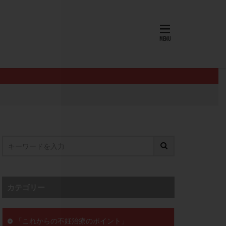
AID
ALICE
EndomeTRIO検査
L-カルニチン
OHSS
P4
PMS
PPOS法
査
ZyMot
ン抵抗性
オビドレル
イン
ロミッド
リ
クラッチ
カテゴリー
セックスレス
ョコレート嚢胞
「これからの不妊治療のポイント」