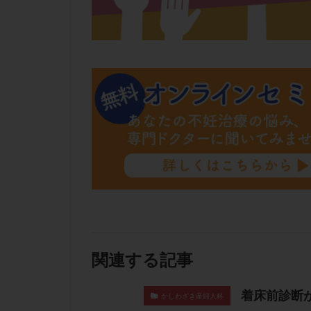
肝機能障害
胚盤胞移植
自然周期
自
融解方法
血
通院
通院回
遺残卵胞
遺
風疹
食事
高刺激
高年
黄体未破裂化卵胞
関連する記事
着床前診断
かしわざき産婦人科