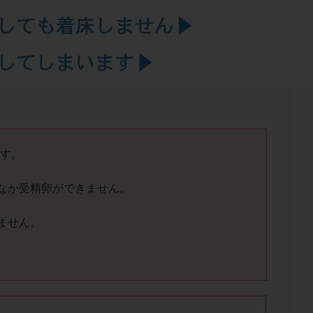
結卵移送
凍結精子
凍結胚
凍結胚盤胞
凍結胚移植
凍結
出産後
出血性黄体
分割胚
分割胚凍結
初期胚
初期胚凍
期
刺激方法
刺激法
前核期凍結
副作用
化学流産
輸送
卵子
卵子の老化
卵子の質
卵子凍結
卵子提供
卵巣刺激
卵巣嚢腫
卵巣多孔
卵巣年齢
卵巣機能
卵
卵巣過剰刺激症候群
卵管
卵管切除
卵管卵巣膿瘍
卵管水腫
卵管通水
卵管造影
卵管造影検査
卵管閉塞
卵胞
卵質
産
反復着床不全
受精
受精卵
受精卵凍結
受精率
ます。
基礎体温
基礎体温表
変形卵
変性卵
多嚢胞性卵巣症候
なか受精卵ができません。
夫婦生活
奇形率
妊娠
妊娠リスク
妊娠初期
妊娠判定
継続
妊娠継続率
妊活
妊活クイズ
妊活デビュー
妊活再
ません。
フローラ
子宮内細菌叢検査
子宮内膜
子宮内膜ポリープ
子宮
。
子宮内膜異型増殖症
子宮内膜症
子宮内膜症性嚢胞
子宮卵管造影検
子宮奇形
子宮後屈
子宮筋腫
子宮筋腫，妊活クイズ
子宮腺筋
折
帝王切開
帝王切開瘢痕症候群
後屈子宮
性交渉
性交