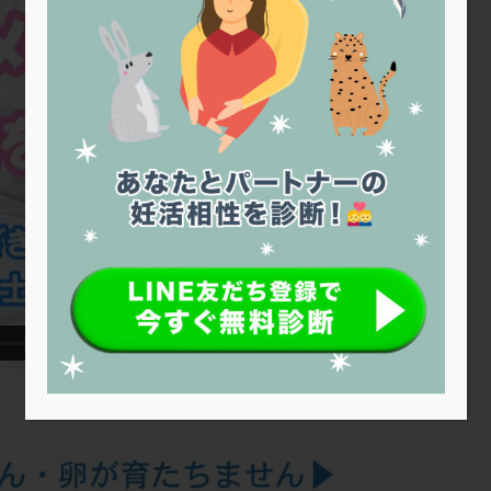
トリオ検査
トリソミー
ネフローゼ症候群
ビタミンC
ビタミ
ビブラマイシン
ピル
フーナーテスト
フェマーラ
フォ
ブライダルチェック
フラグメント
プラセンタ
プラノバール
プレコンセプション
プレドニン
プレマリン
プログラフ
プロ
プロバイオティクス
プロラクチン
ホルモン値
ホルモン投与
ホルモン補充法
ホルモン補充療法
マイクロポリープ
マルチ
メンタル
モザイク杯
モザイク胚
ラクトバチルス
ラクト
リュープリン
リュープロレリン注射
ルトラール
レコベル
バートソン
ロング法
一般不妊治療
下垂体不全
不妊
不
し方
不妊症
不妊鍼灸
不整脈
不正出血
不眠
不育
両卵管閉塞
中絶
中隔子宮
主治医変更
乏精子症
乳
二人目妊活
二段階胚移植
亜急性甲状腺炎
亜鉛
人工授精
低体重
低刺激
低年齢
低温期
体づくり
体外受精
重管理
体験談
保険診療
保険適用
偽嚢胞
偽閉経療法
低下症
先進医療
免疫異常
内膜スクラッチ
再発率
再開