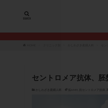
20代
22冬
AMH
ART
ERA
ERA検
LH
LUF
PCO
PCOS
PQQ
PRP療
HOME
クリニック別
かしわざき産婦人科
セン
アシストハッチン
イントラリピッド
おりもの
カ
カルシウムイオノ
セントロメア抗体、胚
クロミフェン
サプリメント
かしわざき産婦人科
低AMH
,
抗セントロメア抗体
,
ステップアップ
ダイエット