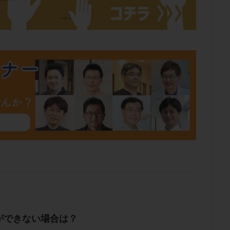
肥満
胎嚢
胎盤ポリープ
胚
胚培養
胚盤胞
胚盤胞
胚移植
腹腔鏡手術
腹腔鏡検査
膣内射精障害
膿精液症
然妊娠
自然排卵周期
自然移植周期
自費診療
良好胚
良
流改善
視床下部
貧血
貯卵
費用
転座
転院
数
通院頻度
連続採卵
運動
過分割胚
過食嘔吐
遺
残胎盤
里親
閉塞性無精子症
閉経
陰性
陽性反応
食生活
養子縁組
骨盤腹膜炎
高AMH
高FSH
高プロ
齢
高温期
高齢
高齢出産
黄体ホルモン
黄体化未破裂卵
黄体機能不全
黄体補充
検索
ができない場合は？