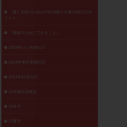
ンD
リスチム
「働く女性のための不妊治療と仕事の両立のポ
イント」
プラバノール
ゲステロン
『着床のためにできること』
ホルモン注射
ビタミン
2024年いい夫婦の日
フェリン
レトロゾール
2024年体外受精の日
妊検査
不妊治療
2024年妊活の日
症
不育症検査
がん
乳酸菌
21年版妊活検定
低AMH
体質改善
23冬号
凍結卵
23夏号