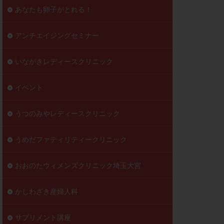
到達率
あなたも卵子がとれる！
自己注射
好胚盤胞
葉酸
アンチエイジングセミナー
透明帯除去培養
いながきレディースクリニック
伝子異常
顕微
顕微授精
イベント
ラクチン血症
胞
うつのみやレディースクリニック
うめだファティリティークリニック
おおのたウィメンズクリニック埼玉大宮
かしわざき産婦人科
サプリメント講座