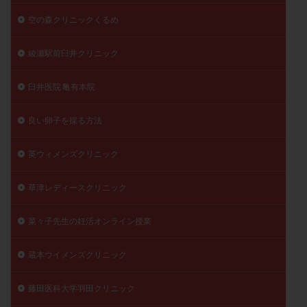
空の森クリニックくるめ
綾瀬駅前臼井クリニック
臼井医院 亀有本院
良い卵子を採る方法
英ウィメンズクリニック
草津レディースクリニック
菜々子先生の妊活オンライン授業
蔵本ウイメンズクリニック
藤田医科大学羽田クリニック