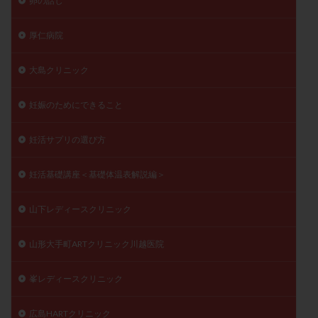
卵の話し
厚仁病院
大島クリニック
妊娠のためにできること
妊活サプリの選び方
妊活基礎講座＜基礎体温表解説編＞
山下レディースクリニック
山形大手町ARTクリニック川越医院
峯レディースクリニック
広島HARTクリニック