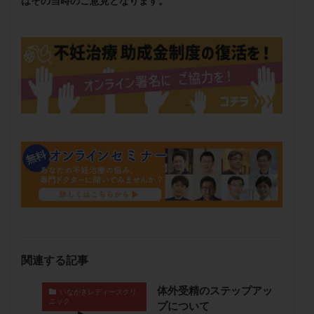
はその当時のご意見となります。
メンタル
モザイク杯
モザイク胚
ラクトバチルス
ラクトフェリン
ラパロドリリング
リュープリン
リュープロレリン注射
ルトラール
レコベル
レトロゾール
レルミナ
ロバートソン
ロング法
一般不妊治療
下垂体不全
不妊
不妊検査
不妊治療
不妊治療後の過ごし方
不妊症
不妊鍼灸
不整脈
不正出血
不眠
不育症
不育症検査
両側卵管切除術
両卵管閉塞
中絶
中隔子宮
主治医変更
乏精子症
乳がん
乳酸菌
二人目不妊
二人目妊活
二段階胚移植
亜急性甲状腺炎
亜鉛
人工授精
低AMH
関連する記事
低グレード胚
低体重
低刺激
低年齢
低温期
体づくり
体外受精
体質改善
体外受精のステップアッ
いながきレディースクリ
ニック
体重増加
体重管理
体験談
保険診療
プについて