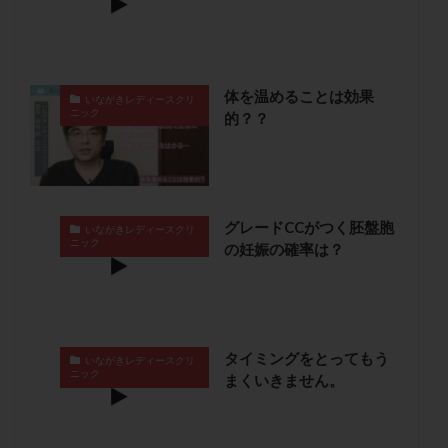
保険適用
偽嚢胞
偽閉経療法
先天性甲状腺機能低下症
先進医療
免疫異常
内膜スクラッチ
再発率
再開
凍結卵
体を温めることは効果
いながきレディースクリ
凍結卵子
凍結卵移送
凍結精子
凍結胚
ニック
的？？
凍結胚盤胞
凍結胚移植
凍結胚移植移植
出産リスク
出産後
出血性黄体
分割胚
分割胚凍結
初期胚
初期胚凍結
初期胚移植
初診
刺激周期
刺激方法
刺激法
グレードCCがつく胚盤胞
いながきレディースクリ
ニック
の妊娠の確率は？
前核期凍結
副作用
化学流産
医療保険
卵の数
卵の質
卵の輸送
卵子
卵子の老化
卵子の質
卵子凍結
卵子提供
卵巣
卵巣の吊り上げ
卵巣刺激
卵巣嚢腫
タイミングをとってもう
いながきレディースクリ
卵巣多孔
卵巣年齢
卵巣機能
卵巣機能不全
ニック
まくいきません。
卵巣機能低下
卵巣過剰刺激症候群
卵管
卵管切除
卵管卵巣膿瘍
卵管水腫
卵管狭窄