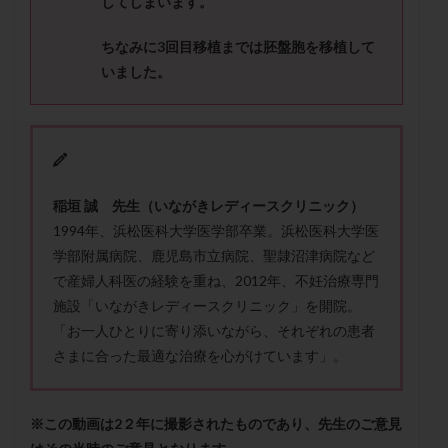
してしまいます。
セカンドオピニオン
セックスレス
ダイエット
タイミング法
タイムラプス
ダイレクト分割
ちなみに
3
回目移植までは胚盤胞を移植して
タクロリムス
チョコレート嚢胞
チラーヂン
いました。
トリオ検査
トリソミー
ネフローゼ症候群
ビタミンC
ビタミンD
ピックアップ障害
ビブラマイシン
ピル
フーナーテスト
フェマーラ
フォリスチム
ブセレリン点鼻薬
稲垣 誠 先生（いながきレディースクリニック）
ブライダルチェック
フラグメント
プラセンタ
1994年、浜松医科大学医学部卒業。浜松医科大学医
プラノバール
プラバノール
ふりかけ法
学部附属病院、鹿児島市立病院、聖隷沼津病院など
で産婦人科医の経験を重ね、2012年、不妊治療専門
プレコンセプション
プレドニン
プレマリン
施設「いながきレディースクリニック」を開院。
プログラフ
プロゲステロン
プロテイン
「お一人ひとりに寄り添いながら、それぞれの患者
プロバイオティクス
プロラクチン
ホルモン値
さまに合った最適な治療を心がけています」。
ホルモン投与
ホルモン注射
ホルモン補充周期
ホルモン補充法
ホルモン補充療法
※この動画は2２年に撮影されたものであり、先生のご意見
マイクロポリープ
マルチビタミン
ミトコンドリア