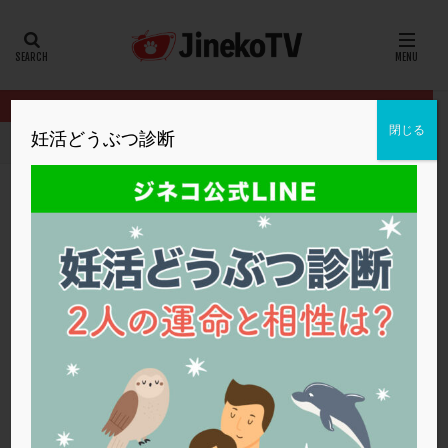
カテゴリー
タグ
閉じる
妊活どうぶつ診断
HOME
クリニック別
いながきレディースクリニック
初期胚移
20代
22冬
2人目妊活
2個戻し
2個移植
30代
3個移植
40代
AID
ALICE
AMH
ART
BMI
CD138
DC胚
DFI
初期胚移植について
DHEA
E2
EMMA
EndomeTRIO検査
いながきレディースクリニック
初期胚移植
,
胚盤胞移植
ERA
ERA検査
ERPeak
FSH
FST
FTカテーテル
hCG
IMSI
L-カルニチン
いながきレディースクリニック
LH
LUF
MD-TESE
MRワクチン
MTHFR
NIPT
NK活性
NK細胞
OHSS
P4
PCO
PCOS
PCOS，妊活クイズ
PCPS
PFC-FD療法
PGT-A
PICSI
PMS
PPOS法