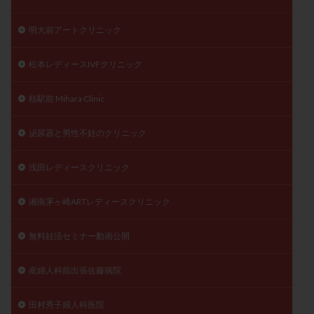
明大前アートクリニック
松本レディースIVFクリニック
桂駅前 Mihara Clinic
泌尿器と男性不妊のクリニック
浅田レディースクリニック
湘南茅ヶ崎ARTレディースクリニック
無料妊活セミナー動画公開
産婦人科舘出張佐藤病院
田村秀子婦人科医院