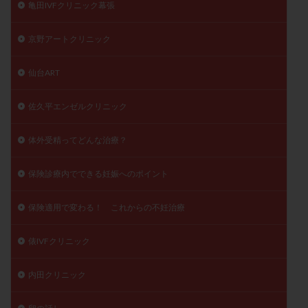
亀田IVFクリニック幕張
京野アートクリニック
仙台ART
佐久平エンゼルクリニック
体外受精ってどんな治療？
保険診療内でできる妊娠へのポイント
保険適用で変わる！ これからの不妊治療
俵IVFクリニック
内田クリニック