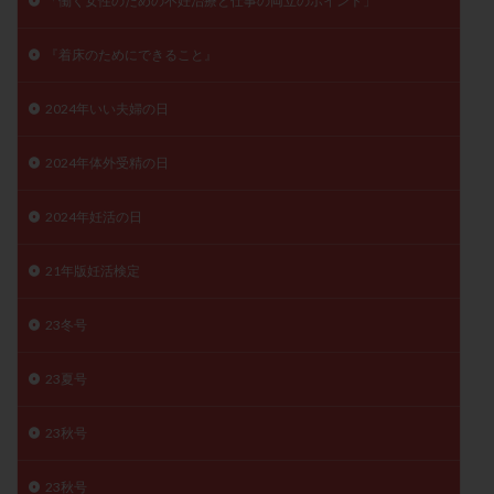
「働く女性のための不妊治療と仕事の両立のポイント」
子宮奇形
子宮後屈
子宮筋腫
子宮筋腫，妊活クイズ
子宮腺筋症
子宮鏡検査
『着床のためにできること』
射精障害
屈折
帝王切開
帝王切開瘢痕症候群
2024年いい夫婦の日
後屈子宮
性交渉
性交障害
性感染症
性行為
慢性子宮内膜炎
成熟卵
抗TPO抗体
2024年体外受精の日
抗うつ剤
抗カルジオリピン抗体
2024年妊活の日
抗セントロメア抗体
抗リン脂質抗体
抗核抗体
抗生剤
抗精子抗体
抗酸化成分
排卵
21年版妊活検定
排卵予定日
排卵出血
排卵刺激
排卵周期
排卵周期法
排卵日
排卵日検査薬
排卵検査薬
23冬号
排卵痛
排卵誘発
排卵誘発剤
排卵誘発法
23夏号
排卵障害
採卵
採卵後の過ごし方
採卵数
採精
断乳
新鮮卵子
新鮮精子
23秋号
新鮮胚移植
早期卵巣不全
早発卵巣不全
更年期
月経不順
月経周期
月経困難
23秋号