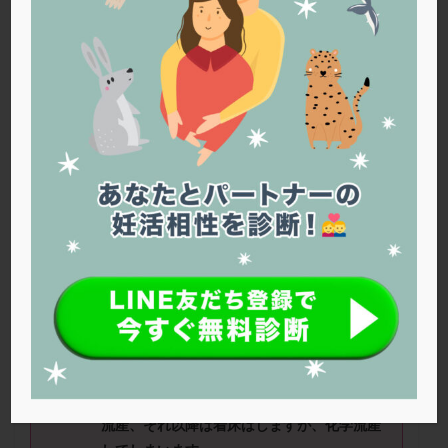
PQQ
PRP療法
SEET法
SLE
TESE
Th検査
TORIO検査
TRIO検査
ZyMot
アシストハッチング
アスピリン
アンタゴニスト法
アンチエイジング
インスリン抵抗性
イントラリピッド
ウトロゲスタン
エコー
エストラーナテープ
エストロゲン
オビドレル
おりもの
カウフマン療法
カウンセリング
ガニレスト
カバサール
カフェイン
カルシウムイオノファ
カンジタ
クラミジア
クリニック選び
グレード
クロミッド
現在、
38
歳です。
クロミフェン
ゴナールエフ
コロナウイルス
初期胚が
3
個凍結してあるのですが、初期胚
コロナワクチン
サウナ
サプリ
サプリメント
移植がうまくいくにはどんな事をしたらいい
シート法
シェーングレン症候群
ショート法
ですか？
シリンジ法
スクラッチ
ステップアップ
今までに
4
回移植していて
1
回目は
9
週で稽留
流産、それ以降は着床はしますが、化学流産
ステップダウン
ストレス
スプリット