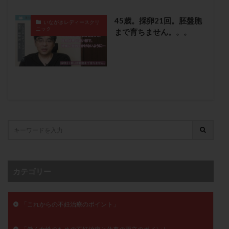
卵管留血症
卵管通水
卵管造影
卵管造影検査
45歳。採卵21回。胚盤胞
いながきレディースクリ
卵管閉塞
卵胞
卵質
原因不明
双子
ニック
まで育ちません。。。
反復流産
反復着床不全
受精
受精卵
受精卵凍結
受精率
受精障害
喫煙
培養
培養士
基礎体温
基礎体温表
変形卵
変性卵
多嚢胞性卵巣症候群
多核受精
多精子授精
夫婦生活
奇形率
妊娠
妊娠リスク
妊娠初期
妊娠判定
妊娠検査薬
妊娠率
妊娠継続
妊娠継続率
妊活
妊活クイズ
妊活デビュー
妊活再開
婦人科疾患
子宮
子宮内フローラ
カテゴリー
子宮内細菌叢検査
子宮内膜
子宮内膜ポリープ
子宮内膜受容能検査
子宮内膜炎
「これからの不妊治療のポイント」
子宮内膜異型増殖症
子宮内膜症
子宮内膜症性嚢胞
子宮卵管造影検査
子宮収縮
子宮外妊娠