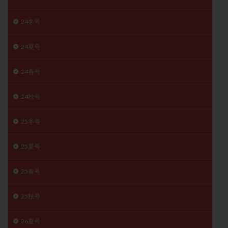
月経痛
未成熟卵
未熟卵
染色体検査
24冬号
染色体異常
栄養素
桑実胚移植
検査
橋本病
機能性不妊
正常形態率
正常胚
24夏号
正常胚率
死産
治療のやめ時
治療計画
流産
流産対策
温活
漢方
無排卵
24春号
無月経
無痛分娩
無精子症
無頭蓋症
24秋号
生活習慣
生理
生理不順
生理周期
生理痛
産み分け 妊活クイズ
甲状腺
25冬号
甲状腺ホルモン
甲状腺機能不全
男性ホルモン
25夏号
男性不妊
病院選び
痛み
瘢痕症候群
着床
着床の検査
着床の窓
着床不全
25春号
着床前診断
着床率
着床痛
着床障害
睡眠薬
禁欲
移植
移植のタイミング
25秋号
移植周期
移植後
移植後の過ごし方
移植時期
26夏号
稽留流産
空胞
筋膜下筋腫
粘膜下筋腫