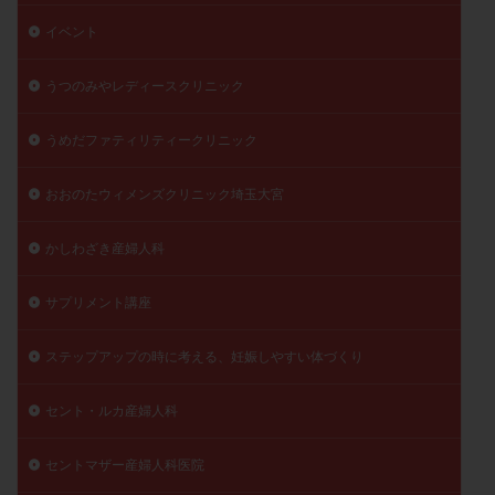
陽性反応
顕微
顕微授精
風疹
食事
イベント
食生活
養子縁組
骨盤腹膜炎
高AMH
うつのみやレディースクリニック
高FSH
高プロラクチン血症
高刺激
高年齢
高温期
高齢
高齢出産
黄体ホルモン
うめだファティリティークリニック
黄体化未破裂卵胞
黄体未破裂化卵胞
黄体機能不全
黄体補充
おおのたウィメンズクリニック埼玉大宮
かしわざき産婦人科
検索
サプリメント講座
ステップアップの時に考える、妊娠しやすい体づくり
セント・ルカ産婦人科
セントマザー産婦人科医院