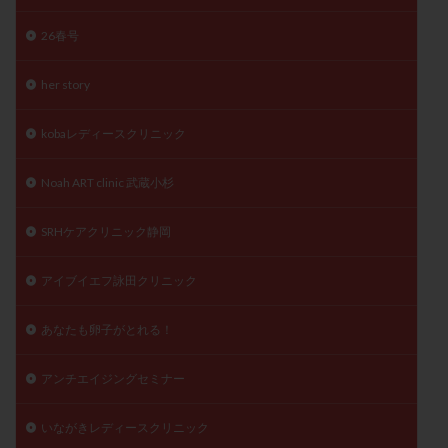
精子
精子の質
精子凍結
精子提供
26春号
精子減少症
精子無力症
精液検査
精神安定剤
精索静脈瘤
糖質
経血量
経過措置
her story
絨毛染色体検査
絨毛組織
絨毛膜下血腫
kobaレディースクリニック
肝機能障害
肥満
胎嚢
胎盤ポリープ
胚
胚培養
胚盤胞
胚盤胞到達率
胚盤胞移植
Noah ART clinic 武蔵小杉
胚移植
腹腔鏡手術
腹腔鏡検査
膣内射精障害
SRHケアクリニック静岡
膿精液症
自己注射
自然周期
自然妊娠
自然排卵周期
自然移植周期
自費診療
良好胚
アイブイエフ詠田クリニック
良好胚盤胞
葉酸
融解方法
血流改善
視床下部
貧血
貯卵
費用
転座
あなたも卵子がとれる！
転院
透明帯除去培養
通院
通院回数
アンチエイジングセミナー
通院頻度
連続採卵
運動
過分割胚
過食嘔吐
遺伝子異常
遺残卵胞
遺残胎盤
いながきレディースクリニック
里親
閉塞性無精子症
閉経
陰性