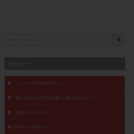
卵管留血症
卵管通水
卵管造影
卵管造影検査
卵管閉塞
卵胞
卵質
原因不明
双子
反復流産
反復着床不全
受精
受精卵
受精卵凍結
受精率
受精障害
喫煙
培養
培養士
基礎体温
基礎体温表
変形卵
変性卵
多嚢胞性卵巣症候群
多核受精
多精子授精
夫婦生活
奇形率
妊娠
カテゴリー
妊娠リスク
妊娠初期
妊娠判定
妊娠検査薬
妊娠率
妊娠継続
妊娠継続率
妊活
「これからの不妊治療のポイント」
妊活クイズ
妊活デビュー
妊活再開
婦人科疾患
子宮
子宮内フローラ
「働く女性のための不妊治療と仕事の両立のポイント」
子宮内細菌叢検査
子宮内膜
子宮内膜ポリープ
『着床のためにできること』
子宮内膜受容能検査
子宮内膜炎
子宮内膜異型増殖症
子宮内膜症
子宮内膜症性嚢胞
2024年いい夫婦の日
子宮卵管造影検査
子宮収縮
子宮外妊娠