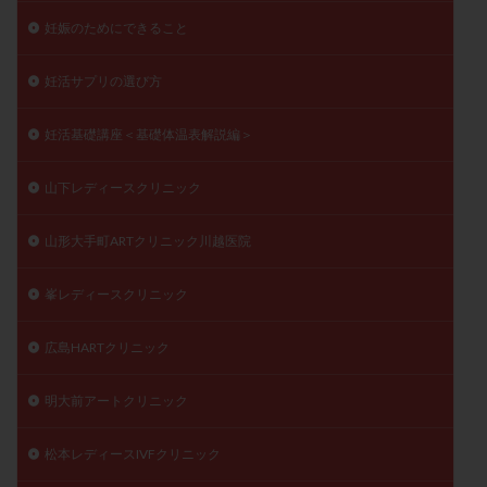
妊娠のためにできること
妊活サプリの選び方
妊活基礎講座＜基礎体温表解説編＞
山下レディースクリニック
山形大手町ARTクリニック川越医院
峯レディースクリニック
広島HARTクリニック
明大前アートクリニック
松本レディースIVFクリニック