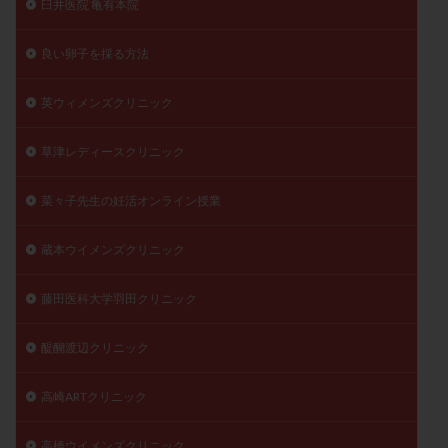
臼井医院 亀有本院
良い卵子を採る方法
英ウィメンズクリニック
草津レディースクリニック
菜々子先生の妊活オンライン授業
蔵本ウイメンズクリニック
藤田医科大学羽田クリニック
醍醐渡辺クリニック
高崎ARTクリニック
高橋ウイメンズクリニック