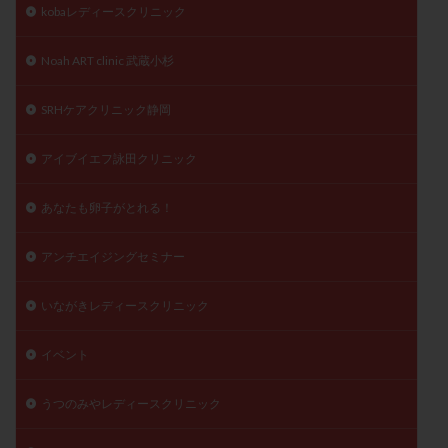
kobaレディースクリニック
精子
精子の質
精子凍結
精子提供
精子減少症
精子無力症
精液検査
精神安定剤
Noah ART clinic 武蔵小杉
精索静脈瘤
糖質
経血量
経過措置
SRHケアクリニック静岡
絨毛染色体検査
絨毛組織
絨毛膜下血腫
肝機能障害
肥満
胎嚢
胎盤ポリープ
胚
アイブイエフ詠田クリニック
胚培養
胚盤胞
胚盤胞到達率
胚盤胞移植
胚移植
腹腔鏡手術
腹腔鏡検査
膣内射精障害
あなたも卵子がとれる！
膿精液症
自己注射
自然周期
自然妊娠
アンチエイジングセミナー
自然排卵周期
自然移植周期
自費診療
良好胚
良好胚盤胞
葉酸
融解方法
血流改善
いながきレディースクリニック
視床下部
貧血
貯卵
費用
転座
転院
透明帯除去培養
通院
通院回数
イベント
通院頻度
連続採卵
運動
過分割胚
うつのみやレディースクリニック
過食嘔吐
遺伝子異常
遺残卵胞
遺残胎盤
里親
閉塞性無精子症
閉経
陰性