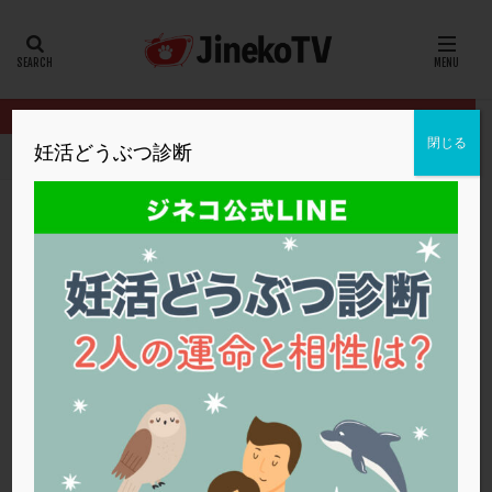
カテゴリー
タグ
閉じる
妊活どうぶつ診断
HOME
イベント
2024年妊活の日
移植前の子宮の検査につい
20代
22冬
2人目妊活
2個戻し
2個移植
30代
3個移植
40代
AID
ALICE
AMH
ART
BMI
CD138
DC胚
DFI
移植前の子宮の検査について
DHEA
E2
EMMA
EndomeTRIO検査
2024年妊活の日
,
山形大手町ARTクリニック川越医院
ERA
ERA検査
ERPeak
FSH
FST
体外受精
,
子宮鏡検査
,
移植
FTカテーテル
hCG
IMSI
L-カルニチン
2024年妊活の日
LH
LUF
MD-TESE
MRワクチン
MTHFR
NIPT
NK活性
NK細胞
OHSS
P4
PCO
PCOS
PCOS，妊活クイズ
PCPS
PFC-FD療法
PGT-A
PICSI
PMS
PPOS法