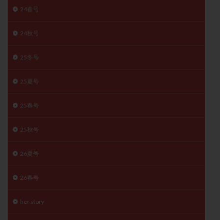
24春号
月経痛
未成熟卵
未熟卵
染色体検査
染色体異常
栄養素
桑実胚移植
検査
24秋号
橋本病
機能性不妊
正常形態率
正常胚
正常胚率
死産
治療のやめ時
治療計画
25冬号
流産
流産対策
温活
漢方
無排卵
25夏号
無月経
無痛分娩
無精子症
無頭蓋症
生活習慣
生理
生理不順
生理周期
25春号
生理痛
産み分け 妊活クイズ
甲状腺
甲状腺ホルモン
甲状腺機能不全
男性ホルモン
25秋号
男性不妊
病院選び
痛み
瘢痕症候群
26夏号
着床
着床の検査
着床の窓
着床不全
着床前診断
着床率
着床痛
着床障害
26春号
睡眠薬
禁欲
移植
移植のタイミング
移植周期
移植後
移植後の過ごし方
移植時期
her story
稽留流産
空胞
筋膜下筋腫
粘膜下筋腫