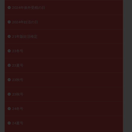
子宮奇形
子宮後屈
子宮筋腫
2024年体外受精の日
子宮筋腫，妊活クイズ
子宮腺筋症
子宮鏡検査
2024年妊活の日
射精障害
屈折
帝王切開
帝王切開瘢痕症候群
後屈子宮
性交渉
性交障害
性感染症
21年版妊活検定
性行為
慢性子宮内膜炎
成熟卵
抗TPO抗体
抗うつ剤
抗カルジオリピン抗体
23冬号
抗セントロメア抗体
抗リン脂質抗体
抗核抗体
23夏号
抗生剤
抗精子抗体
抗酸化成分
排卵
排卵予定日
排卵出血
排卵刺激
排卵周期
23秋号
排卵周期法
排卵日
排卵日検査薬
排卵検査薬
排卵痛
排卵誘発
排卵誘発剤
排卵誘発法
23秋号
排卵障害
採卵
採卵後の過ごし方
採卵数
24冬号
採精
断乳
新鮮卵子
新鮮精子
新鮮胚移植
早期卵巣不全
早発卵巣不全
24夏号
更年期
月経不順
月経周期
月経困難