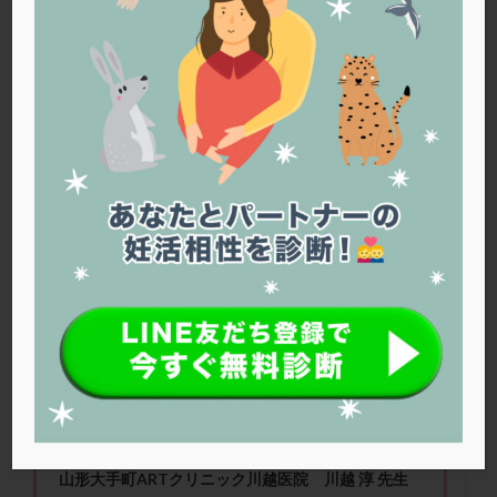
PQQ
PRP療法
SEET法
SLE
TESE
Th検査
TORIO検査
TRIO検査
ZyMot
アシストハッチング
アスピリン
アンタゴニスト法
アンチエイジング
インスリン抵抗性
イントラリピッド
ウトロゲスタン
エコー
エストラーナテープ
エストロゲン
オビドレル
おりもの
カウフマン療法
カウンセリング
ガニレスト
カバサール
カフェイン
カルシウムイオノファ
カンジタ
クラミジア
クリニック選び
グレード
クロミッド
移植前の子宮の検査について
クロミフェン
ゴナールエフ
コロナウイルス
コロナワクチン
サウナ
サプリ
サプリメント
シート法
シェーングレン症候群
ショート法
シリンジ法
スクラッチ
ステップアップ
ステップダウン
ストレス
スプリット
山形大手町ARTクリニック川越医院 川越 淳 先生