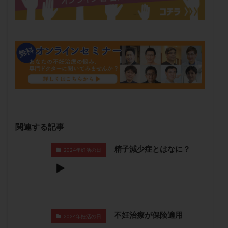
メンタル
モザイク杯
モザイク胚
ラクトバチルス
ラクトフェリン
ラパロドリリング
リュープリン
リュープロレリン注射
ルトラール
レコベル
レトロゾール
レルミナ
ロバートソン
ロング法
一般不妊治療
下垂体不全
不妊
不妊検査
不妊治療
不妊治療後の過ごし方
不妊症
不妊鍼灸
不整脈
不正出血
不眠
不育症
関連する記事
不育症検査
両側卵管切除術
両卵管閉塞
中絶
中隔子宮
主治医変更
乏精子症
乳がん
精子減少症とはなに？
2024年妊活の日
乳酸菌
二人目不妊
二人目妊活
二段階胚移植
亜急性甲状腺炎
亜鉛
人工授精
低AMH
低グレード胚
低体重
低刺激
低年齢
低温期
体づくり
体外受精
体質改善
不妊治療が保険適用
2024年妊活の日
体重増加
体重管理
体験談
保険診療