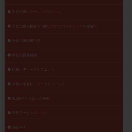
不妊治療のターニングポイント
不妊治療の検査や治療についてのポイント〜女性編〜
不妊治療の選択肢
不妊治療最前線
両角レディースクリニック
久保みずきレディースクリニック
亀田IVFクリニック幕張
京野アートクリニック
仙台ART