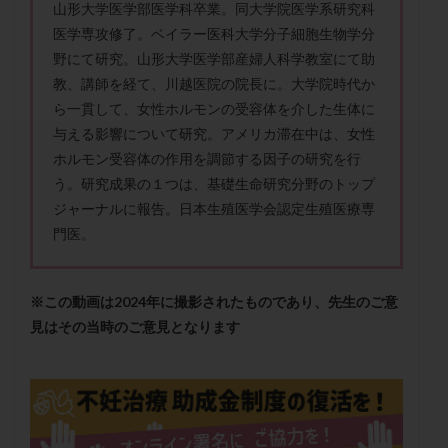
山形大学医学部医学科卒業。同大学院医学系研究科
セカンドオピニオン
セックスレス
ダイエット
医学専攻修了。ベイラー医科大学分子細胞生物学分
タイミング法
タイムラプス
ダイレクト分割
野にて研究。山形大学医学部産婦人科学教室にて助
タクロリムス
チョコレート嚢胞
チラーヂン
教、講師を経て、
川越医院の院長に。大学院時代か
トリオ検査
トリソミー
ネフローゼ症候群
ら一貫して、
女性ホルモンの受容体を介した生体に
ビタミンC
ビタミンD
ピックアップ障害
与える影響について研究。
アメリカ滞在中は、
女性
ホルモン受容体の作用を調節する因子の研究を行
ビブラマイシン
ピル
フーナーテスト
う。
研究成果の１つは、基礎生命研究分野のトップ
フェマーラ
フォリスチム
ブセレリン点鼻薬
ジャーナルに報告。日本生殖医学会認定生殖医療専
ブライダルチェック
フラグメント
プラセンタ
門医。
プラノバール
プラバノール
ふりかけ法
プレコンセプション
プレドニン
プレマリン
※この動画は2024年に撮影されたものであり、先生のご意
プログラフ
プロゲステロン
プロテイン
見はその当時のご意見となります
プロバイオティクス
プロラクチン
ホルモン値
ホルモン投与
ホルモン注射
ホルモン補充周期
ホルモン補充法
ホルモン補充療法
マイクロポリープ
マルチビタミン
ミトコンドリア