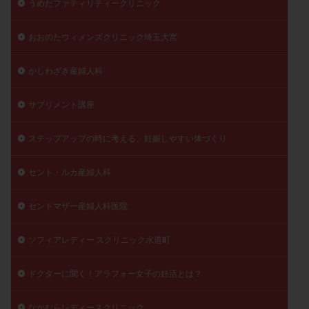
うめだファティリティークリニック
陽性反応
顕微
顕微授精
風疹
食事
おおのたウィメンズクリニック埼玉大宮
食生活
養子縁組
骨盤腹膜炎
高AMH
高FSH
高プロラクチン血症
高刺激
高年齢
かしわざき産婦人科
高温期
高齢
高齢出産
黄体ホルモン
黄体化未破裂卵胞
黄体未破裂化卵胞
黄体機能不全
サプリメント講座
黄体補充
ステップアップの時に考える、妊娠しやすい体づくり
検索
セント・ルカ産婦人科
セントマザー産婦人科医院
ソフィアレディー スクリニック水道町
ドクターに聞く！アラフォー女子の妊活とは？
なかむらレディースクリニック