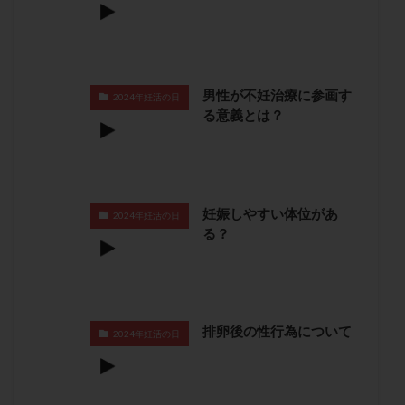
保険適用
偽嚢胞
偽閉経療法
先天性甲状腺機能低下症
先進医療
免疫異常
内膜スクラッチ
再発率
再開
凍結卵
男性が不妊治療に参画す
凍結卵子
凍結卵移送
凍結精子
凍結胚
2024年妊活の日
る意義とは？
凍結胚盤胞
凍結胚移植
凍結胚移植移植
出産リスク
出産後
出血性黄体
分割胚
分割胚凍結
初期胚
初期胚凍結
初期胚移植
初診
刺激周期
刺激方法
刺激法
妊娠しやすい体位があ
2024年妊活の日
前核期凍結
副作用
化学流産
医療保険
る？
卵の数
卵の質
卵の輸送
卵子
卵子の老化
卵子の質
卵子凍結
卵子提供
卵巣
卵巣の吊り上げ
卵巣刺激
卵巣嚢腫
排卵後の性行為について
2024年妊活の日
卵巣多孔
卵巣年齢
卵巣機能
卵巣機能不全
卵巣機能低下
卵巣過剰刺激症候群
卵管
卵管切除
卵管卵巣膿瘍
卵管水腫
卵管狭窄