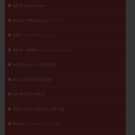
桂駅前 Mihara Clinic
泌尿器と男性不妊のクリニック
浅田レディースクリニック
湘南茅ヶ崎ARTレディースクリニック
無料妊活セミナー動画公開
産婦人科舘出張佐藤病院
田村秀子婦人科医院
着床のためにできること 卵子編
神奈川レディースクリニック