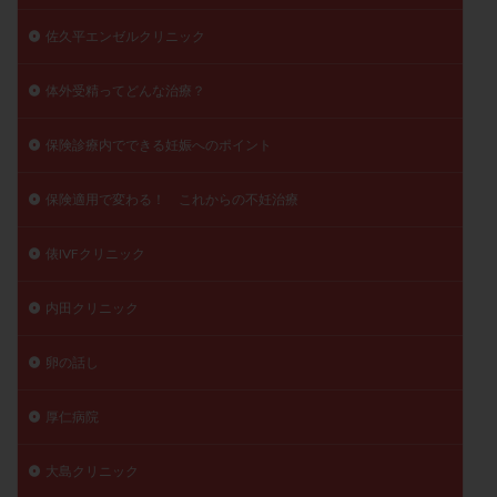
佐久平エンゼルクリニック
体外受精ってどんな治療？
保険診療内でできる妊娠へのポイント
保険適用で変わる！ これからの不妊治療
俵IVFクリニック
内田クリニック
卵の話し
厚仁病院
大島クリニック