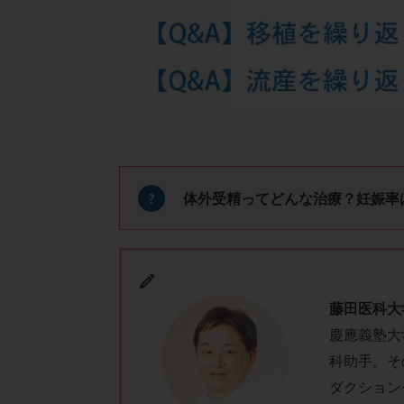
凍結卵子
凍
出産リスク
初診
刺激周
卵の質
卵の
卵巣の吊り上げ
卵巣機能低下
卵管留血症
双子
反復流
体外受精ってどんな治療？妊娠率
培養
培養士
多精子授精
妊娠率
妊娠
子宮
子宮内
藤田医科大
子宮内膜炎
慶應義塾大
子宮外妊娠
科助手。その
射精障害
屈
ダクション