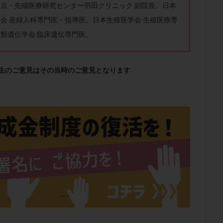
子宮内膜炎
成熟卵
抗TPO抗体
抗うつ剤
抗カルジオリピン抗
東京・先端医療研究センター
羽田クリニック 副院長。日本
体
抗リン脂質抗体
抗核抗体
抗生剤
抗精子抗体
抗酸化
会 産婦人科専門医・指導医。日本生殖医学会 生殖医療専
排卵出血
排卵刺激
排卵周期
排卵周期法
排卵日
排卵日
類遺伝学会 臨床遺伝専門医。
排卵痛
排卵誘発
排卵誘発剤
排卵誘発法
排卵障害
採卵
採卵数
採精
断乳
新鮮卵子
新鮮精子
新鮮胚移植
先生のご意見はその当時のご意見となります
更年期
月経不順
月経周期
月経困難
月経痛
未成熟卵
染色体異常
栄養素
桑実胚移植
検査
橋本病
機能性不妊
胚率
死産
治療のやめ時
治療計画
流産
流産対策
経
無痛分娩
無精子症
無頭蓋症
生活習慣
生理
生
分け 妊活クイズ
甲状腺
甲状腺ホルモン
甲状腺機能不全
男
院選び
痛み
瘢痕症候群
着床
着床の検査
着床の窓
着床率
着床痛
着床障害
睡眠薬
禁欲
移植
移植の
植後
移植後の過ごし方
移植時期
稽留流産
空胞
筋膜下
質
精子凍結
精子提供
精子減少症
精子無力症
精液検査
糖質
経血量
経過措置
絨毛染色体検査
絨毛組織
絨毛膜