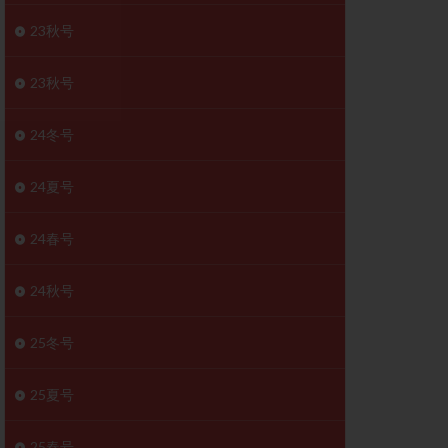
胚移植移植
23秋号
結
初期胚移植
医療保険
卵の数
23秋号
卵巣
巣機能不全
24冬号
卵管狭窄
原因不明
24夏号
受精障害
喫煙
24春号
群
多核受精
妊娠検査薬
24秋号
開
婦人科疾患
内膜受容能検査
25冬号
査
子宮収縮
25夏号
症
子宮鏡検査
障害
性感染症
25春号