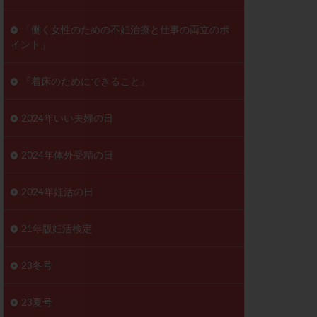
ンD
リスチム
「働く女性のための不妊治療と仕事の両立のポ
イント」
プラバノール
ゲステロン
『着床のためにできること』
ホルモン注射
ビタミン
2024年いい夫婦の日
フェリン
レトロゾール
2024年体外受精の日
妊検査
不妊治療
2024年妊活の日
症
不育症検査
がん
乳酸菌
21年版妊活検定
低AMH
体質改善
23冬号
凍結卵
23夏号