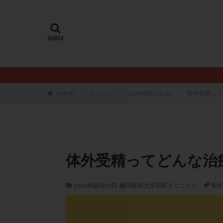
20代
22冬
AMH
ART
ERA
ERA検
LH
LUF
PCO
PCOS
PQQ
PRP療
HOME
イベント
2024年妊活の日
体外受精って
アシストハッチン
イントラリピッド
おりもの
カ
カルシウムイオノ
体外受精ってどんな治
クロミフェン
サプリメント
2024年妊活の日
,
藤田医科大学羽田クリニック
体外
ステップアップ
ダイエット