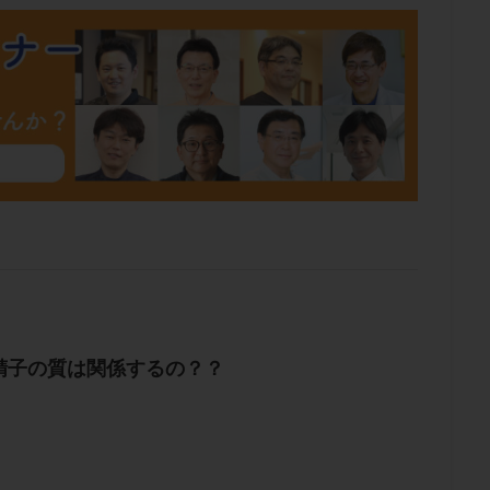
肥満
胎嚢
胎盤ポリープ
胚
胚培養
胚盤胞
胚盤胞
胚移植
腹腔鏡手術
腹腔鏡検査
膣内射精障害
膿精液症
然妊娠
自然排卵周期
自然移植周期
自費診療
良好胚
良
流改善
視床下部
貧血
貯卵
費用
転座
転院
数
通院頻度
連続採卵
運動
過分割胚
過食嘔吐
遺
残胎盤
里親
閉塞性無精子症
閉経
陰性
陽性反応
食生活
養子縁組
骨盤腹膜炎
高AMH
高FSH
高プロ
齢
高温期
高齢
高齢出産
黄体ホルモン
黄体化未破裂卵
黄体機能不全
黄体補充
検索
精子の質は関係するの？？