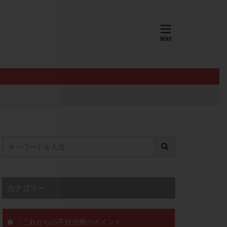
AID
ALICE
EndomeTRIO検査
L-カルニチン
OHSS
P4
PMS
PPOS法
査
ZyMot
ン抵抗性
オビドレル
イン
ロミッド
リ
クラッチ
カテゴリー
セックスレス
ョコレート嚢胞
「これからの不妊治療のポイント」