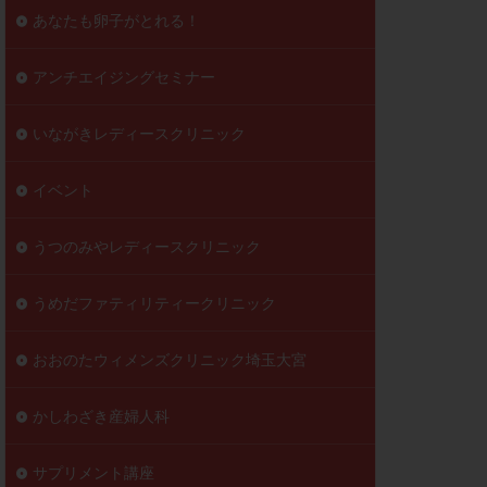
到達率
あなたも卵子がとれる！
自己注射
好胚盤胞
葉酸
アンチエイジングセミナー
透明帯除去培養
いながきレディースクリニック
伝子異常
顕微
顕微授精
イベント
ラクチン血症
胞
うつのみやレディースクリニック
うめだファティリティークリニック
おおのたウィメンズクリニック埼玉大宮
かしわざき産婦人科
サプリメント講座