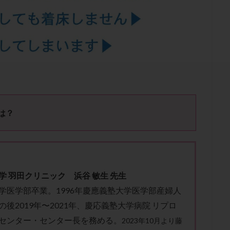
結卵移送
凍結精子
凍結胚
凍結胚盤胞
凍結胚移植
凍結
出産後
出血性黄体
分割胚
分割胚凍結
初期胚
初期胚凍
期
刺激方法
刺激法
前核期凍結
副作用
化学流産
輸送
卵子
卵子の老化
卵子の質
卵子凍結
卵子提供
卵巣刺激
卵巣嚢腫
卵巣多孔
卵巣年齢
卵巣機能
卵
卵巣過剰刺激症候群
卵管
卵管切除
卵管卵巣膿瘍
卵管水腫
卵管通水
卵管造影
卵管造影検査
卵管閉塞
卵胞
卵質
産
反復着床不全
受精
受精卵
受精卵凍結
受精率
は？
基礎体温
基礎体温表
変形卵
変性卵
多嚢胞性卵巣症候
夫婦生活
奇形率
妊娠
妊娠リスク
妊娠初期
妊娠判定
継続
妊娠継続率
妊活
妊活クイズ
妊活デビュー
妊活再
フローラ
子宮内細菌叢検査
子宮内膜
子宮内膜ポリープ
子宮
学 羽田
ク
リ
ニ
ッ
ク 浜谷
敏生 先生
子宮内膜異型増殖症
子宮内膜症
子宮内膜症性嚢胞
子宮卵管造影検
学医学部卒業。1996年慶應義塾大学医学部産婦人
子宮奇形
子宮後屈
子宮筋腫
子宮筋腫，妊活クイズ
子宮腺筋
後2019年〜2021年、慶応義塾大学病院 リプロ
折
帝王切開
帝王切開瘢痕症候群
後屈子宮
性交渉
性交
センター・センター長を務める。
2023年10月より藤