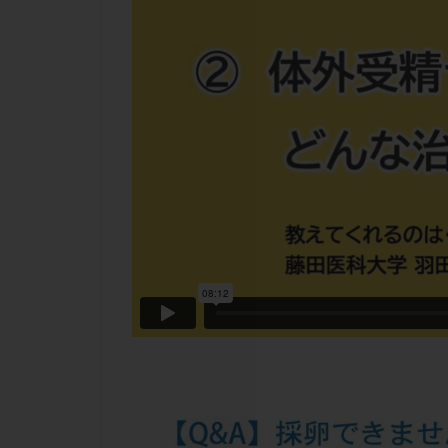
チラーヂン
ピックアップ障害
ブセレリン点鼻薬
ふりかけ法
プロテイン
ホルモン補充周期
ミトコンドリア
ラパロドリリング
レルミナ
ロ
不妊治療後の過ご
両側卵管切除術
二人目不妊
低グレード胚
体重増加
体
先天性甲状腺機能