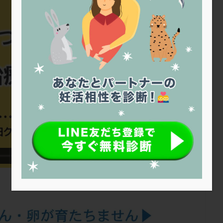
トリオ検査
トリソミー
ネフローゼ症候群
ビタミンC
ビタミ
ビブラマイシン
ピル
フーナーテスト
フェマーラ
フォ
ブライダルチェック
フラグメント
プラセンタ
プラノバール
プレコンセプション
プレドニン
プレマリン
プログラフ
プロ
プロバイオティクス
プロラクチン
ホルモン値
ホルモン投与
ホルモン補充法
ホルモン補充療法
マイクロポリープ
マルチ
メンタル
モザイク杯
モザイク胚
ラクトバチルス
ラクト
リュープリン
リュープロレリン注射
ルトラール
レコベル
バートソン
ロング法
一般不妊治療
下垂体不全
不妊
不
し方
不妊症
不妊鍼灸
不整脈
不正出血
不眠
不育
両卵管閉塞
中絶
中隔子宮
主治医変更
乏精子症
乳
二人目妊活
二段階胚移植
亜急性甲状腺炎
亜鉛
人工授精
低体重
低刺激
低年齢
低温期
体づくり
体外受精
重管理
体験談
保険診療
保険適用
偽嚢胞
偽閉経療法
低下症
先進医療
免疫異常
内膜スクラッチ
再発率
再開