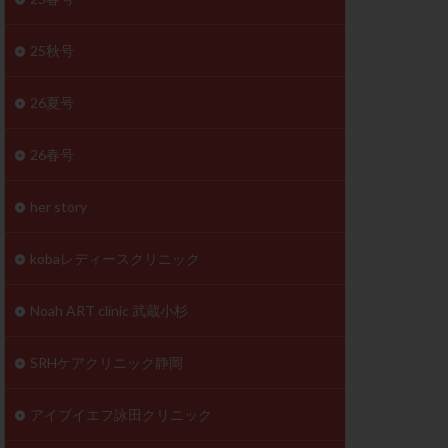
体
成分
排卵
25秋号
検査薬
26夏号
早期卵巣不全
26春号
未熟卵
正常形態率
her story
温活
漢方
理不順
生理周期
kobaレディースクリニック
性ホルモン
着床不全
Noah ART clinic 武蔵小杉
タイミング
SRHケアクリニック静岡
筋腫
粘膜下筋腫
精神安定剤
アイブイエフ詠田クリニック
下血腫