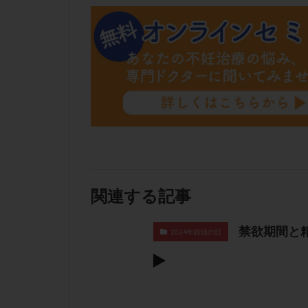
肝機能障害
胚盤胞移植
自然周期
自
融解方法
血
通院
通院回
遺残卵胞
遺
風疹
食事
高刺激
高年
黄体未破裂化卵胞
関連する記事
禁欲期間と
2024年妊活の日