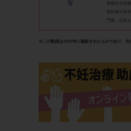
性行為
慢性
田医科大学
抗セントロメア抗
産科婦人科学
排卵予定日
門医。日本人
排卵検査薬
採卵後の過ごし方
※この動画は2024年に撮影されたものであり、
早発卵巣不全
染色体検査
正常胚
正常
無排卵
無月
生理痛
産み
男性不妊
病
着床前診断
移植周期
移
精子
精子の
精索静脈瘤