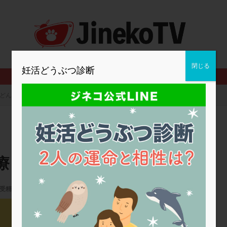
2人目妊活
2個戻し
2個移植
30代
3個移植
40代
BMI
CD138
DC胚
DFI
DHEA
E2
EMMA
査
ERPeak
FSH
FST
FTカテーテル
hCG
IMSI
MD-TESE
MRワクチン
MTHFR
NIPT
NK活性
NK細胞
閉じる
妊活どうぶつ診断
PCOS，妊活クイズ
PCPS
PFC-FD療法
PGT-A
PICSI
法
SEET法
SLE
TESE
Th検査
TORIO検査
TRIO検
どんな治療？妊娠率は？
グ
アスピリン
アンタゴニスト法
アンチエイジング
インスリ
ウトロゲスタン
エコー
エストラーナテープ
エストロゲン
ウフマン療法
カウンセリング
ガニレスト
カバサール
カフェ
ファ
カンジタ
クラミジア
クリニック選び
グレード
ク
療？妊娠率は？
ゴナールエフ
コロナウイルス
コロナワクチン
サウナ
サプ
シート法
シェーングレン症候群
ショート法
シリンジ法
ス
受精
,
妊娠率
ステップダウン
ストレス
スプリット
セカンドオピニオン
2024年妊活の日
タイミング法
タイムラプス
ダイレクト分割
タクロリムス
チ