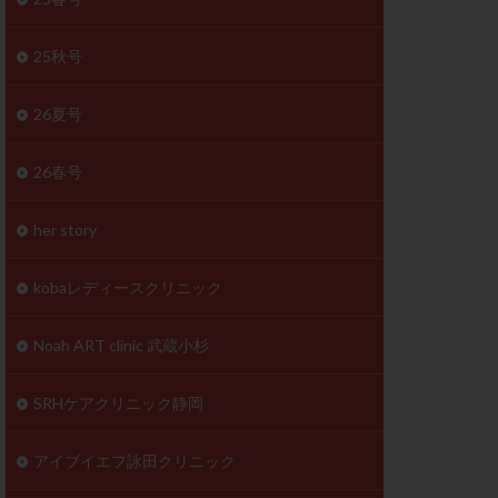
体
成分
排卵
25秋号
検査薬
26夏号
早期卵巣不全
26春号
未熟卵
正常形態率
her story
温活
漢方
理不順
生理周期
kobaレディースクリニック
性ホルモン
着床不全
Noah ART clinic 武蔵小杉
タイミング
SRHケアクリニック静岡
筋腫
粘膜下筋腫
精神安定剤
アイブイエフ詠田クリニック
下血腫