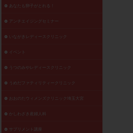
到達率
あなたも卵子がとれる！
自己注射
好胚盤胞
葉酸
アンチエイジングセミナー
透明帯除去培養
いながきレディースクリニック
伝子異常
顕微
顕微授精
イベント
ラクチン血症
胞
うつのみやレディースクリニック
うめだファティリティークリニック
おおのたウィメンズクリニック埼玉大宮
かしわざき産婦人科
サプリメント講座