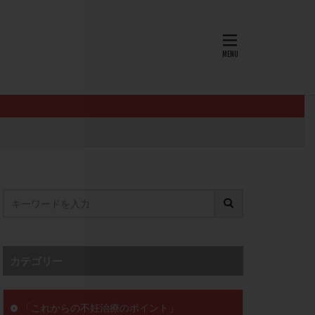
AID
ALICE
EndomeTRIO検査
L-カルニチン
OHSS
P4
PMS
PPOS法
査
ZyMot
ン抵抗性
オビドレル
イン
ロミッド
リ
クラッチ
カテゴリー
セックスレス
ョコレート嚢胞
「これからの不妊治療のポイント」