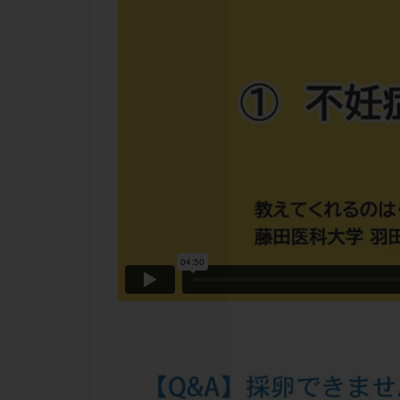
チラーヂン
ピックアップ障害
ブセレリン点鼻薬
ふりかけ法
プロテイン
ホルモン補充周期
ミトコンドリア
ラパロドリリング
レルミナ
ロ
不妊治療後の過ご
両側卵管切除術
二人目不妊
低グレード胚
体重増加
体
先天性甲状腺機能