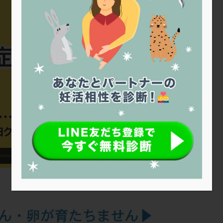
トリオ検査
トリソミー
ネフローゼ症候群
ビタミンC
ビタミ
ビブラマイシン
ピル
フーナーテスト
フェマーラ
フォ
ブライダルチェック
フラグメント
プラセンタ
プラノバール
プレコンセプション
プレドニン
プレマリン
プログラフ
プロ
プロバイオティクス
プロラクチン
ホルモン値
ホルモン投与
ホルモン補充法
ホルモン補充療法
マイクロポリープ
マルチ
メンタル
モザイク杯
モザイク胚
ラクトバチルス
ラクト
リュープリン
リュープロレリン注射
ルトラール
レコベル
バートソン
ロング法
一般不妊治療
下垂体不全
不妊
不
し方
不妊症
不妊鍼灸
不整脈
不正出血
不眠
不育
両卵管閉塞
中絶
中隔子宮
主治医変更
乏精子症
乳
二人目妊活
二段階胚移植
亜急性甲状腺炎
亜鉛
人工授精
低体重
低刺激
低年齢
低温期
体づくり
体外受精
重管理
体験談
保険診療
保険適用
偽嚢胞
偽閉経療法
低下症
先進医療
免疫異常
内膜スクラッチ
再発率
再開