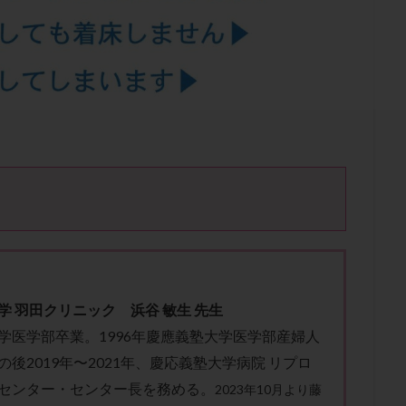
結卵移送
凍結精子
凍結胚
凍結胚盤胞
凍結胚移植
凍結
出産後
出血性黄体
分割胚
分割胚凍結
初期胚
初期胚凍
期
刺激方法
刺激法
前核期凍結
副作用
化学流産
輸送
卵子
卵子の老化
卵子の質
卵子凍結
卵子提供
卵巣刺激
卵巣嚢腫
卵巣多孔
卵巣年齢
卵巣機能
卵
卵巣過剰刺激症候群
卵管
卵管切除
卵管卵巣膿瘍
卵管水腫
卵管通水
卵管造影
卵管造影検査
卵管閉塞
卵胞
卵質
産
反復着床不全
受精
受精卵
受精卵凍結
受精率
基礎体温
基礎体温表
変形卵
変性卵
多嚢胞性卵巣症候
夫婦生活
奇形率
妊娠
妊娠リスク
妊娠初期
妊娠判定
継続
妊娠継続率
妊活
妊活クイズ
妊活デビュー
妊活再
フローラ
子宮内細菌叢検査
子宮内膜
子宮内膜ポリープ
子宮
学 羽田
ク
リ
ニ
ッ
ク 浜谷
敏生 先生
子宮内膜異型増殖症
子宮内膜症
子宮内膜症性嚢胞
子宮卵管造影検
学医学部卒業。1996年慶應義塾大学医学部産婦人
子宮奇形
子宮後屈
子宮筋腫
子宮筋腫，妊活クイズ
子宮腺筋
後2019年〜2021年、慶応義塾大学病院 リプロ
折
帝王切開
帝王切開瘢痕症候群
後屈子宮
性交渉
性交
センター・センター長を務める。
2023年10月より藤