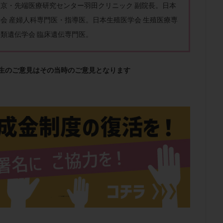
子宮内膜炎
成熟卵
抗TPO抗体
抗うつ剤
抗カルジオリピン抗
東京・先端医療研究センター
羽田クリニック 副院長。日本
体
抗リン脂質抗体
抗核抗体
抗生剤
抗精子抗体
抗酸化
会 産婦人科専門医・指導医。日本生殖医学会 生殖医療専
排卵出血
排卵刺激
排卵周期
排卵周期法
排卵日
排卵日
類遺伝学会 臨床遺伝専門医。
排卵痛
排卵誘発
排卵誘発剤
排卵誘発法
排卵障害
採卵
採卵数
採精
断乳
新鮮卵子
新鮮精子
新鮮胚移植
先生のご意見はその当時のご意見となります
更年期
月経不順
月経周期
月経困難
月経痛
未成熟卵
染色体異常
栄養素
桑実胚移植
検査
橋本病
機能性不妊
胚率
死産
治療のやめ時
治療計画
流産
流産対策
経
無痛分娩
無精子症
無頭蓋症
生活習慣
生理
生
分け 妊活クイズ
甲状腺
甲状腺ホルモン
甲状腺機能不全
男
院選び
痛み
瘢痕症候群
着床
着床の検査
着床の窓
着床率
着床痛
着床障害
睡眠薬
禁欲
移植
移植の
植後
移植後の過ごし方
移植時期
稽留流産
空胞
筋膜下
質
精子凍結
精子提供
精子減少症
精子無力症
精液検査
糖質
経血量
経過措置
絨毛染色体検査
絨毛組織
絨毛膜