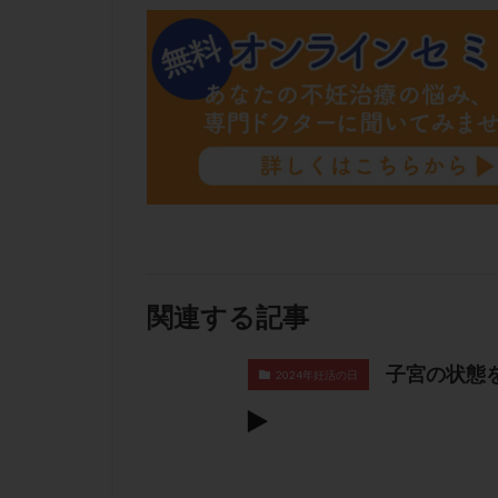
肝機能障害
胚盤胞移植
自然周期
自
融解方法
血
通院
通院回
遺残卵胞
遺
風疹
食事
高刺激
高年
黄体未破裂化卵胞
関連する記事
子宮の状態
2024年妊活の日