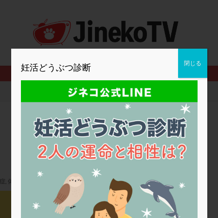
2人目妊活
2個戻し
2個移植
30代
3個移植
40代
BMI
CD138
DC胚
DFI
DHEA
E2
EMMA
査
ERPeak
FSH
FST
FTカテーテル
hCG
IMSI
MD-TESE
MRワクチン
MTHFR
NIPT
NK活性
NK細胞
閉じる
妊活どうぶつ診断
PCOS，妊活クイズ
PCPS
PFC-FD療法
PGT-A
PICSI
法
SEET法
SLE
TESE
Th検査
TORIO検査
TRIO検
グ
アスピリン
アンタゴニスト法
アンチエイジング
インスリ
ウトロゲスタン
エコー
エストラーナテープ
エストロゲン
ウフマン療法
カウンセリング
ガニレスト
カバサール
カフェ
ファ
カンジタ
クラミジア
クリニック選び
グレード
ク
ゴナールエフ
コロナウイルス
コロナワクチン
サウナ
サプ
シート法
シェーングレン症候群
ショート法
シリンジ法
ス
症
,
体外受精
ステップダウン
ストレス
スプリット
セカンドオピニオン
2024年妊活の日
タイミング法
タイムラプス
ダイレクト分割
タクロリムス
チ