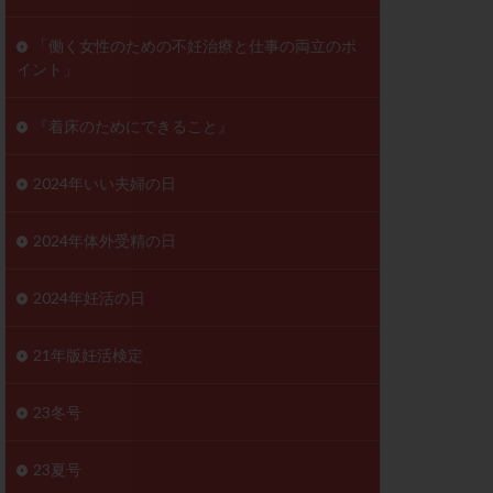
ンD
リスチム
「働く女性のための不妊治療と仕事の両立のポ
イント」
プラバノール
ゲステロン
『着床のためにできること』
ホルモン注射
ビタミン
2024年いい夫婦の日
フェリン
レトロゾール
2024年体外受精の日
妊検査
不妊治療
2024年妊活の日
症
不育症検査
がん
乳酸菌
21年版妊活検定
低AMH
体質改善
23冬号
凍結卵
23夏号