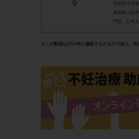
性行為
慢性
田医科大学
抗セントロメア抗
産科婦人科学
排卵予定日
門医。日本人
排卵検査薬
採卵後の過ごし方
※この動画は2024年に撮影されたものであり、
早発卵巣不全
染色体検査
正常胚
正常
無排卵
無月
生理痛
産み
男性不妊
病
着床前診断
移植周期
移
精子
精子の
精索静脈瘤