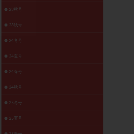
胚移植移植
23秋号
結
初期胚移植
医療保険
卵の数
23秋号
卵巣
巣機能不全
24冬号
卵管狭窄
原因不明
24夏号
受精障害
喫煙
24春号
群
多核受精
妊娠検査薬
24秋号
開
婦人科疾患
内膜受容能検査
25冬号
査
子宮収縮
25夏号
症
子宮鏡検査
障害
性感染症
25春号