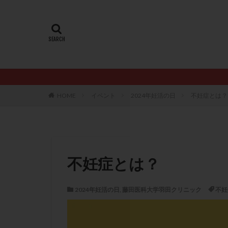
20代
22冬
AMH
ART
ERA
ERA検
LH
LUF
PCO
PCOS
PQQ
PRP療
HOME
イベント
2024年妊活の日
不妊症とは？
アシストハッチン
イントラリピッド
おりもの
カ
カルシウムイオノ
不妊症とは？
クロミフェン
サプリメント
2024年妊活の日
,
藤田医科大学羽田クリニック
不妊
ステップアップ
ダイエット