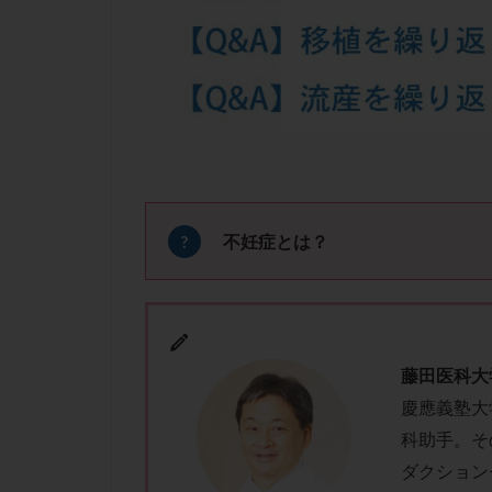
凍結卵子
凍
出産リスク
初診
刺激周
卵の質
卵の
卵巣の吊り上げ
卵巣機能低下
卵管留血症
双子
反復流
不妊症とは？
培養
培養士
多精子授精
妊娠率
妊娠
子宮
子宮内
藤田医科大
子宮内膜炎
慶應義塾大
子宮外妊娠
科助手。その
射精障害
屈
ダクション