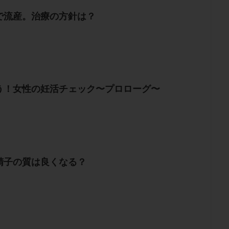
で流産。治療の方針は？
う！女性の妊活チェック〜プロローグ〜
精子の質は良くなる？