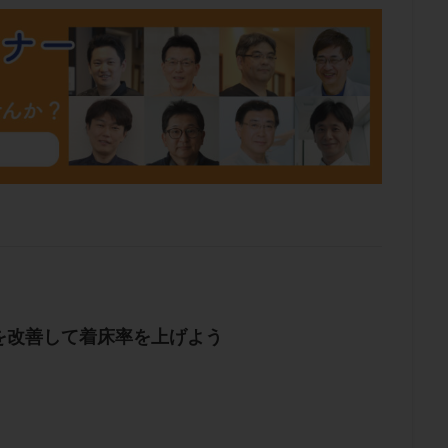
肥満
胎嚢
胎盤ポリープ
胚
胚培養
胚盤胞
胚盤胞
胚移植
腹腔鏡手術
腹腔鏡検査
膣内射精障害
膿精液症
然妊娠
自然排卵周期
自然移植周期
自費診療
良好胚
良
流改善
視床下部
貧血
貯卵
費用
転座
転院
数
通院頻度
連続採卵
運動
過分割胚
過食嘔吐
遺
残胎盤
里親
閉塞性無精子症
閉経
陰性
陽性反応
食生活
養子縁組
骨盤腹膜炎
高AMH
高FSH
高プロ
齢
高温期
高齢
高齢出産
黄体ホルモン
黄体化未破裂卵
黄体機能不全
黄体補充
検索
を改善して着床率を上げよう