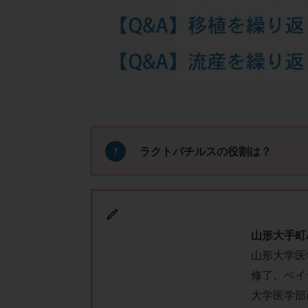
凍結卵子
凍
出産リスク
初診
刺激周
卵の質
卵の
卵巣の吊り上げ
卵巣機能低下
卵管留血症
双子
反復流
ラクトバチルスの役割は？
培養
培養士
多精子授精
妊娠率
妊娠
子宮
子宮内
山形大手町
子宮内膜炎
山形大学医
子宮外妊娠
修了。ベイ
射精障害
屈
大学医学部