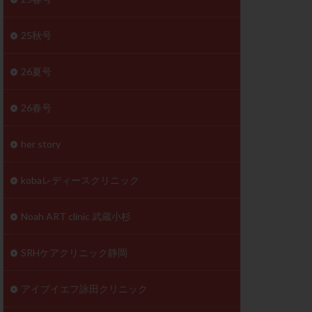
体
成分
排卵
25秋号
検査薬
26夏号
早期卵巣不全
26春号
未熟卵
正常形態率
her story
温活
漢方
理不順
生理周期
kobaレディースクリニック
性ホルモン
着床不全
Noah ART clinic 武蔵小杉
タイミング
SRHケアクリニック静岡
筋腫
粘膜下筋腫
精神安定剤
アイブイエフ詠田クリニック
下血腫