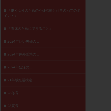
ンD
リスチム
「働く女性のための不妊治療と仕事の両立のポ
イント」
プラバノール
ゲステロン
『着床のためにできること』
ホルモン注射
ビタミン
2024年いい夫婦の日
フェリン
レトロゾール
2024年体外受精の日
妊検査
不妊治療
2024年妊活の日
症
不育症検査
がん
乳酸菌
21年版妊活検定
低AMH
体質改善
23冬号
凍結卵
23夏号