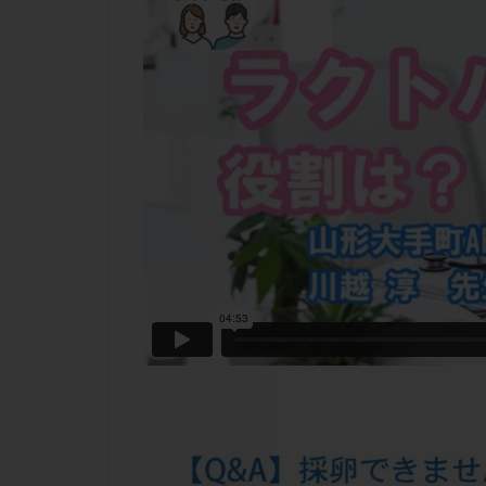
チラーヂン
ピックアップ障害
ブセレリン点鼻薬
ふりかけ法
プロテイン
ホルモン補充周期
ミトコンドリア
ラパロドリリング
レルミナ
ロ
不妊治療後の過ご
両側卵管切除術
二人目不妊
低グレード胚
体重増加
体
先天性甲状腺機能