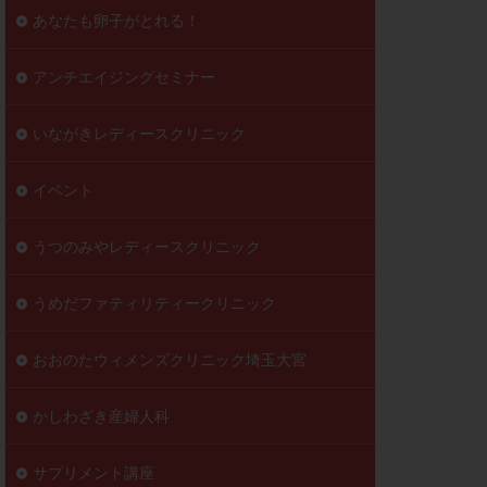
到達率
あなたも卵子がとれる！
自己注射
好胚盤胞
葉酸
アンチエイジングセミナー
透明帯除去培養
いながきレディースクリニック
伝子異常
顕微
顕微授精
イベント
ラクチン血症
胞
うつのみやレディースクリニック
うめだファティリティークリニック
おおのたウィメンズクリニック埼玉大宮
かしわざき産婦人科
サプリメント講座