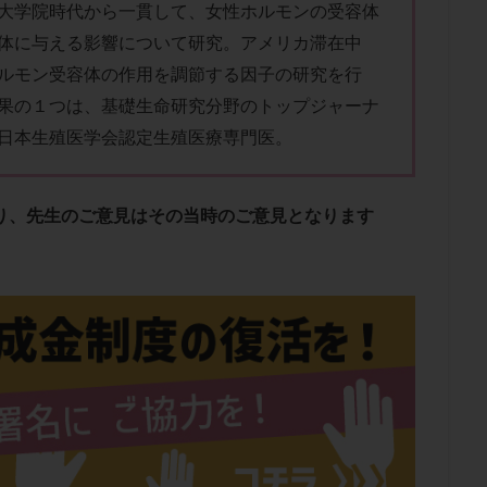
子宮内膜炎
成熟卵
抗TPO抗体
抗うつ剤
抗カルジオリピン抗
大学院時代から一貫して、
女性ホルモンの受容体
体に与える影響について研究。
アメリカ滞在中
体
抗リン脂質抗体
抗核抗体
抗生剤
抗精子抗体
抗酸化
ルモン受容体の作用を調節する因子の研究を行
排卵出血
排卵刺激
排卵周期
排卵周期法
排卵日
排卵日
果の１つは、基礎生命研究分野のトップジャーナ
排卵痛
排卵誘発
排卵誘発剤
排卵誘発法
排卵障害
採卵
日本生殖医学会認定生殖医療専門医。
採卵数
採精
断乳
新鮮卵子
新鮮精子
新鮮胚移植
更年期
月経不順
月経周期
月経困難
月経痛
未成熟卵
染色体異常
栄養素
桑実胚移植
検査
橋本病
機能性不妊
あり、先生のご意見はその当時のご意見となります
胚率
死産
治療のやめ時
治療計画
流産
流産対策
経
無痛分娩
無精子症
無頭蓋症
生活習慣
生理
生
分け 妊活クイズ
甲状腺
甲状腺ホルモン
甲状腺機能不全
男
院選び
痛み
瘢痕症候群
着床
着床の検査
着床の窓
着床率
着床痛
着床障害
睡眠薬
禁欲
移植
移植の
植後
移植後の過ごし方
移植時期
稽留流産
空胞
筋膜下
質
精子凍結
精子提供
精子減少症
精子無力症
精液検査
糖質
経血量
経過措置
絨毛染色体検査
絨毛組織
絨毛膜