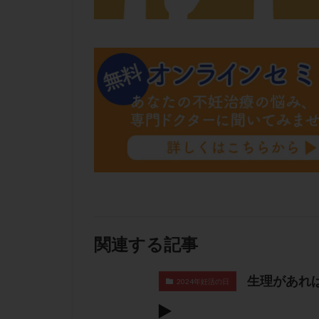
肝機能障害
胚盤胞移植
自然周期
自
融解方法
血
通院
通院回
遺残卵胞
遺
風疹
食事
高刺激
高年
黄体未破裂化卵胞
関連する記事
生理があれば
2024年妊活の日