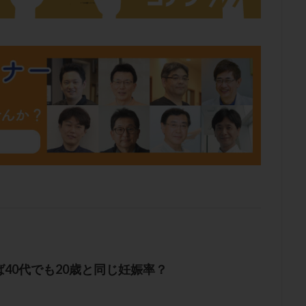
肥満
胎嚢
胎盤ポリープ
胚
胚培養
胚盤胞
胚盤胞
胚移植
腹腔鏡手術
腹腔鏡検査
膣内射精障害
膿精液症
然妊娠
自然排卵周期
自然移植周期
自費診療
良好胚
良
流改善
視床下部
貧血
貯卵
費用
転座
転院
数
通院頻度
連続採卵
運動
過分割胚
過食嘔吐
遺
残胎盤
里親
閉塞性無精子症
閉経
陰性
陽性反応
食生活
養子縁組
骨盤腹膜炎
高AMH
高FSH
高プロ
齢
高温期
高齢
高齢出産
黄体ホルモン
黄体化未破裂卵
黄体機能不全
黄体補充
検索
40代でも20歳と同じ妊娠率？