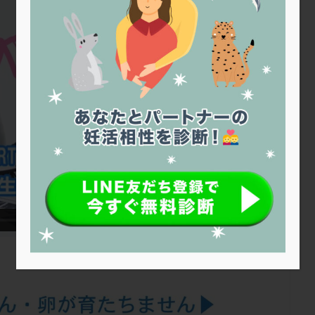
トリオ検査
トリソミー
ネフローゼ症候群
ビタミンC
ビタミ
ビブラマイシン
ピル
フーナーテスト
フェマーラ
フォ
ブライダルチェック
フラグメント
プラセンタ
プラノバール
プレコンセプション
プレドニン
プレマリン
プログラフ
プロ
プロバイオティクス
プロラクチン
ホルモン値
ホルモン投与
ホルモン補充法
ホルモン補充療法
マイクロポリープ
マルチ
メンタル
モザイク杯
モザイク胚
ラクトバチルス
ラクト
リュープリン
リュープロレリン注射
ルトラール
レコベル
バートソン
ロング法
一般不妊治療
下垂体不全
不妊
不
し方
不妊症
不妊鍼灸
不整脈
不正出血
不眠
不育
両卵管閉塞
中絶
中隔子宮
主治医変更
乏精子症
乳
二人目妊活
二段階胚移植
亜急性甲状腺炎
亜鉛
人工授精
低体重
低刺激
低年齢
低温期
体づくり
体外受精
重管理
体験談
保険診療
保険適用
偽嚢胞
偽閉経療法
低下症
先進医療
免疫異常
内膜スクラッチ
再発率
再開