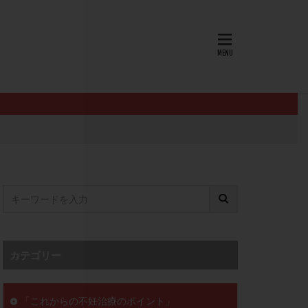
AID
ALICE
EndomeTRIO検査
L-カルニチン
OHSS
P4
PMS
PPOS法
査
ZyMot
ン抵抗性
オビドレル
イン
ロミッド
リ
クラッチ
カテゴリー
セックスレス
ョコレート嚢胞
「これからの不妊治療のポイント」