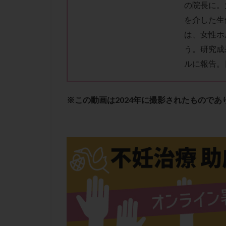
性行為
慢性
の院長に。
を介した生
抗セントロメア抗
は、
女性ホ
排卵予定日
う。
研究成
排卵検査薬
ルに報告。
採卵後の過ごし方
早発卵巣不全
染色体検査
※この動画は2024年に撮影されたもので
正常胚
正常
無排卵
無月
生理痛
産み
男性不妊
病
着床前診断
移植周期
移
精子
精子の
精索静脈瘤