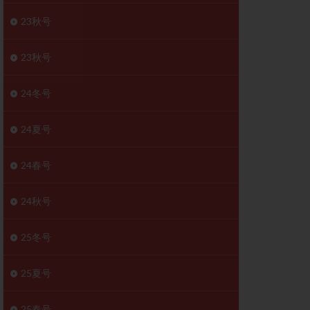
胚移植移植
23秋号
結
初期胚移植
医療保険
卵の数
23秋号
卵巣
巣機能不全
24冬号
卵管狭窄
原因不明
24夏号
受精障害
喫煙
24春号
群
多核受精
妊娠検査薬
24秋号
開
婦人科疾患
内膜受容能検査
25冬号
査
子宮収縮
25夏号
症
子宮鏡検査
障害
性感染症
25春号