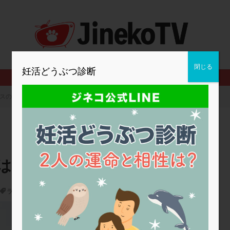
2人目妊活
2個戻し
2個移植
30代
3個移植
40代
BMI
CD138
DC胚
DFI
DHEA
E2
EMMA
査
ERPeak
FSH
FST
FTカテーテル
hCG
IMSI
MD-TESE
MRワクチン
MTHFR
NIPT
NK活性
NK細胞
閉じる
妊活どうぶつ診断
PCOS，妊活クイズ
PCPS
PFC-FD療法
PGT-A
PICSI
法
SEET法
SLE
TESE
Th検査
TORIO検査
TRIO検
スの役割は？
グ
アスピリン
アンタゴニスト法
アンチエイジング
インスリ
ウトロゲスタン
エコー
エストラーナテープ
エストロゲン
ウフマン療法
カウンセリング
ガニレスト
カバサール
カフェ
ファ
カンジタ
クラミジア
クリニック選び
グレード
ク
は？
ゴナールエフ
コロナウイルス
コロナワクチン
サウナ
サプ
シート法
シェーングレン症候群
ショート法
シリンジ法
ス
ラクトバチルス
,
ラクトフェリン
,
体外受精
,
子宮内フローラ
ステップダウン
ストレス
スプリット
セカンドオピニオン
2024年妊活の日
タイミング法
タイムラプス
ダイレクト分割
タクロリムス
チ