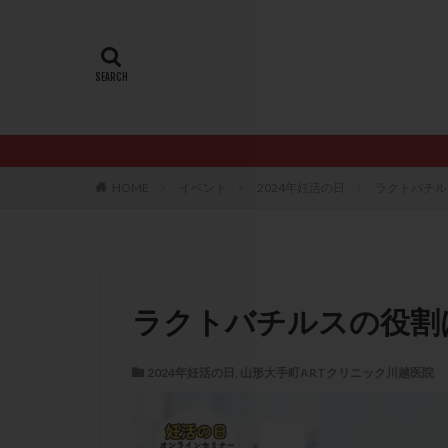
20代
22冬
AMH
ART
ERA
ERA検
LH
LUF
PCO
PCOS
PQQ
PRP療
HOME
イベント
2024年妊活の日
ラクトバチル
アシストハッチン
イントラリピッド
おりもの
カ
カルシウムイオノ
ラクトバチルスの役割
クロミフェン
サプリメント
2024年妊活の日
,
山形大手町ARTクリニック川越医院
ステップアップ
ダイエット