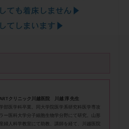
結卵移送
凍結精子
凍結胚
凍結胚盤胞
凍結胚移植
凍結
出産後
出血性黄体
分割胚
分割胚凍結
初期胚
初期胚凍
期
刺激方法
刺激法
前核期凍結
副作用
化学流産
輸送
卵子
卵子の老化
卵子の質
卵子凍結
卵子提供
卵巣刺激
卵巣嚢腫
卵巣多孔
卵巣年齢
卵巣機能
卵
卵巣過剰刺激症候群
卵管
卵管切除
卵管卵巣膿瘍
卵管水腫
卵管通水
卵管造影
卵管造影検査
卵管閉塞
卵胞
卵質
産
反復着床不全
受精
受精卵
受精卵凍結
受精率
基礎体温
基礎体温表
変形卵
変性卵
多嚢胞性卵巣症候
夫婦生活
奇形率
妊娠
妊娠リスク
妊娠初期
妊娠判定
継続
妊娠継続率
妊活
妊活クイズ
妊活デビュー
妊活再
フローラ
子宮内細菌叢検査
子宮内膜
子宮内膜ポリープ
子宮
ARTクリニック川越医院 川越 淳 先生
子宮内膜異型増殖症
子宮内膜症
子宮内膜症性嚢胞
子宮卵管造影検
学部医学科卒業。同大学院医学系研究科医学専攻
子宮奇形
子宮後屈
子宮筋腫
子宮筋腫，妊活クイズ
子宮腺筋
ラー医科大学分子細胞生物学分野にて研究。山形
折
帝王切開
帝王切開瘢痕症候群
後屈子宮
性交渉
性交
産婦人科学教室にて助教、講師を経て、
川越医院