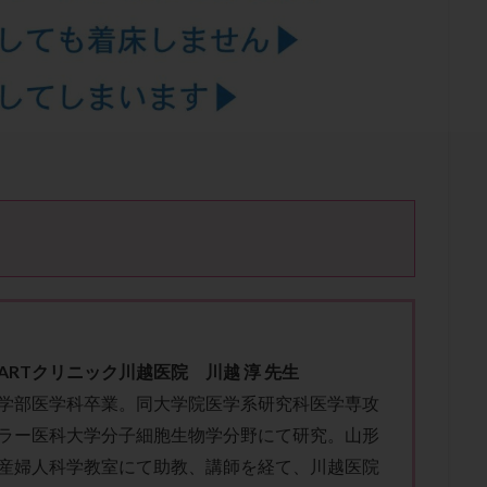
結卵移送
凍結精子
凍結胚
凍結胚盤胞
凍結胚移植
凍結
出産後
出血性黄体
分割胚
分割胚凍結
初期胚
初期胚凍
期
刺激方法
刺激法
前核期凍結
副作用
化学流産
輸送
卵子
卵子の老化
卵子の質
卵子凍結
卵子提供
卵巣刺激
卵巣嚢腫
卵巣多孔
卵巣年齢
卵巣機能
卵
卵巣過剰刺激症候群
卵管
卵管切除
卵管卵巣膿瘍
卵管水腫
卵管通水
卵管造影
卵管造影検査
卵管閉塞
卵胞
卵質
産
反復着床不全
受精
受精卵
受精卵凍結
受精率
基礎体温
基礎体温表
変形卵
変性卵
多嚢胞性卵巣症候
夫婦生活
奇形率
妊娠
妊娠リスク
妊娠初期
妊娠判定
継続
妊娠継続率
妊活
妊活クイズ
妊活デビュー
妊活再
フローラ
子宮内細菌叢検査
子宮内膜
子宮内膜ポリープ
子宮
ARTクリニック川越医院 川越 淳 先生
子宮内膜異型増殖症
子宮内膜症
子宮内膜症性嚢胞
子宮卵管造影検
学部医学科卒業。同大学院医学系研究科医学専攻
子宮奇形
子宮後屈
子宮筋腫
子宮筋腫，妊活クイズ
子宮腺筋
ラー医科大学分子細胞生物学分野にて研究。山形
折
帝王切開
帝王切開瘢痕症候群
後屈子宮
性交渉
性交
産婦人科学教室にて助教、講師を経て、
川越医院