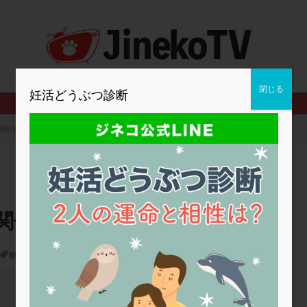
2人目妊活
2個戻し
2個移植
30代
3個移植
40代
BMI
CD138
DC胚
DFI
DHEA
E2
EMMA
査
ERPeak
FSH
FST
FTカテーテル
hCG
IMSI
MD-TESE
MRワクチン
MTHFR
NIPT
NK活性
NK細胞
閉じる
妊活どうぶつ診断
PCOS，妊活クイズ
PCPS
PFC-FD療法
PGT-A
PICSI
法
SEET法
SLE
TESE
Th検査
TORIO検査
TRIO検
卵の質の関係
グ
アスピリン
アンタゴニスト法
アンチエイジング
インスリ
ウトロゲスタン
エコー
エストラーナテープ
エストロゲン
ウフマン療法
カウンセリング
ガニレスト
カバサール
カフェ
ファ
カンジタ
クラミジア
クリニック選び
グレード
ク
関係
ゴナールエフ
コロナウイルス
コロナワクチン
サウナ
サプ
シート法
シェーングレン症候群
ショート法
シリンジ法
ス
卵の質
,
受精卵
ステップダウン
ストレス
スプリット
セカンドオピニオン
2024年妊活の日
タイミング法
タイムラプス
ダイレクト分割
タクロリムス
チ