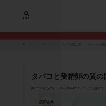
20代
22冬
AMH
ART
ERA
ERA検
LH
LUF
PCO
PCOS
PQQ
PRP療
HOME
イベント
2024年妊活の日
タバコと受精
アシストハッチン
イントラリピッド
おりもの
カ
カルシウムイオノ
タバコと受精卵の質の
クロミフェン
サプリメント
2024年妊活の日
,
山形大手町ARTクリニック川越医院
ステップアップ
ダイエット