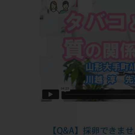
チラーヂン
ピックアップ障害
ブセレリン点鼻薬
ふりかけ法
プロテイン
ホルモン補充周期
ミトコンドリア
ラパロドリリング
レルミナ
ロ
不妊治療後の過ご
両側卵管切除術
二人目不妊
低グレード胚
体重増加
体
先天性甲状腺機能