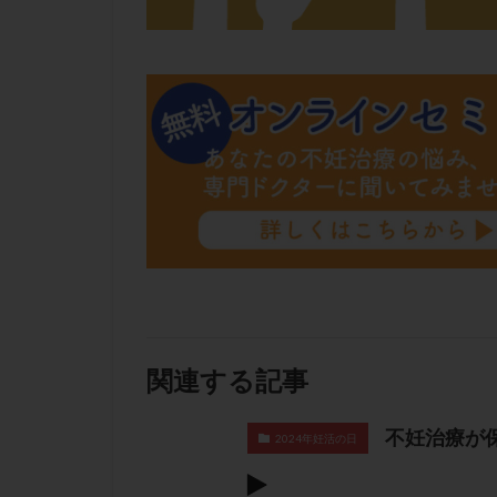
肝機能障害
胚盤胞移植
自然周期
自
融解方法
血
通院
通院回
遺残卵胞
遺
風疹
食事
高刺激
高年
黄体未破裂化卵胞
関連する記事
不妊治療が
2024年妊活の日