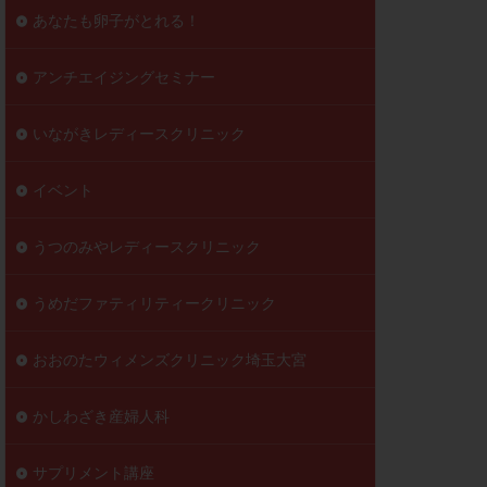
到達率
あなたも卵子がとれる！
自己注射
好胚盤胞
葉酸
アンチエイジングセミナー
透明帯除去培養
いながきレディースクリニック
伝子異常
顕微
顕微授精
イベント
ラクチン血症
胞
うつのみやレディースクリニック
うめだファティリティークリニック
おおのたウィメンズクリニック埼玉大宮
かしわざき産婦人科
サプリメント講座