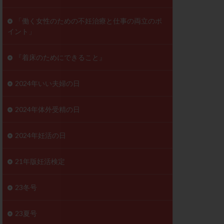
ンD
リスチム
「働く女性のための不妊治療と仕事の両立のポ
イント」
プラバノール
ゲステロン
『着床のためにできること』
ホルモン注射
ビタミン
2024年いい夫婦の日
フェリン
レトロゾール
2024年体外受精の日
妊検査
不妊治療
2024年妊活の日
症
不育症検査
がん
乳酸菌
21年版妊活検定
低AMH
体質改善
23冬号
凍結卵
23夏号