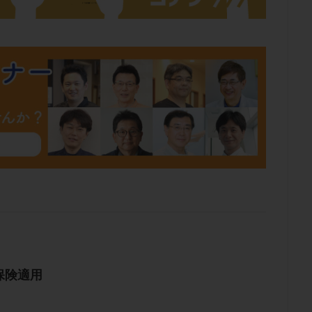
肥満
胎嚢
胎盤ポリープ
胚
胚培養
胚盤胞
胚盤胞
胚移植
腹腔鏡手術
腹腔鏡検査
膣内射精障害
膿精液症
然妊娠
自然排卵周期
自然移植周期
自費診療
良好胚
良
流改善
視床下部
貧血
貯卵
費用
転座
転院
数
通院頻度
連続採卵
運動
過分割胚
過食嘔吐
遺
残胎盤
里親
閉塞性無精子症
閉経
陰性
陽性反応
食生活
養子縁組
骨盤腹膜炎
高AMH
高FSH
高プロ
齢
高温期
高齢
高齢出産
黄体ホルモン
黄体化未破裂卵
黄体機能不全
黄体補充
検索
保険適用