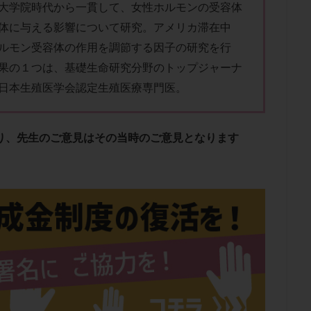
子宮内膜炎
成熟卵
抗TPO抗体
抗うつ剤
抗カルジオリピン抗
大学院時代から一貫して、
女性ホルモンの受容体
体に与える影響について研究。
アメリカ滞在中
体
抗リン脂質抗体
抗核抗体
抗生剤
抗精子抗体
抗酸化
ルモン受容体の作用を調節する因子の研究を行
排卵出血
排卵刺激
排卵周期
排卵周期法
排卵日
排卵日
果の１つは、基礎生命研究分野のトップジャーナ
排卵痛
排卵誘発
排卵誘発剤
排卵誘発法
排卵障害
採卵
日本生殖医学会認定生殖医療専門医。
採卵数
採精
断乳
新鮮卵子
新鮮精子
新鮮胚移植
更年期
月経不順
月経周期
月経困難
月経痛
未成熟卵
染色体異常
栄養素
桑実胚移植
検査
橋本病
機能性不妊
あり、先生のご意見はその当時のご意見となります
胚率
死産
治療のやめ時
治療計画
流産
流産対策
経
無痛分娩
無精子症
無頭蓋症
生活習慣
生理
生
分け 妊活クイズ
甲状腺
甲状腺ホルモン
甲状腺機能不全
男
院選び
痛み
瘢痕症候群
着床
着床の検査
着床の窓
着床率
着床痛
着床障害
睡眠薬
禁欲
移植
移植の
植後
移植後の過ごし方
移植時期
稽留流産
空胞
筋膜下
質
精子凍結
精子提供
精子減少症
精子無力症
精液検査
糖質
経血量
経過措置
絨毛染色体検査
絨毛組織
絨毛膜