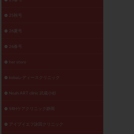
体
成分
排卵
25秋号
検査薬
26夏号
早期卵巣不全
26春号
未熟卵
正常形態率
her story
温活
漢方
理不順
生理周期
kobaレディースクリニック
性ホルモン
着床不全
Noah ART clinic 武蔵小杉
タイミング
SRHケアクリニック静岡
筋腫
粘膜下筋腫
精神安定剤
アイブイエフ詠田クリニック
下血腫