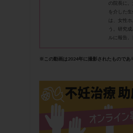
性行為
慢性
の院長に。
を介した生
抗セントロメア抗
は、
女性ホ
排卵予定日
う。
研究成
排卵検査薬
ルに報告。
採卵後の過ごし方
早発卵巣不全
染色体検査
※この動画は2024年に撮影されたもので
正常胚
正常
無排卵
無月
生理痛
産み
男性不妊
病
着床前診断
移植周期
移
精子
精子の
精索静脈瘤