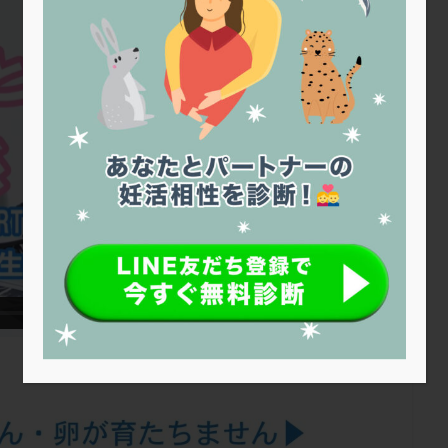
トリオ検査
トリソミー
ネフローゼ症候群
ビタミンC
ビタミ
ビブラマイシン
ピル
フーナーテスト
フェマーラ
フォ
ブライダルチェック
フラグメント
プラセンタ
プラノバール
プレコンセプション
プレドニン
プレマリン
プログラフ
プロ
プロバイオティクス
プロラクチン
ホルモン値
ホルモン投与
ホルモン補充法
ホルモン補充療法
マイクロポリープ
マルチ
メンタル
モザイク杯
モザイク胚
ラクトバチルス
ラクト
リュープリン
リュープロレリン注射
ルトラール
レコベル
バートソン
ロング法
一般不妊治療
下垂体不全
不妊
不
し方
不妊症
不妊鍼灸
不整脈
不正出血
不眠
不育
両卵管閉塞
中絶
中隔子宮
主治医変更
乏精子症
乳
二人目妊活
二段階胚移植
亜急性甲状腺炎
亜鉛
人工授精
低体重
低刺激
低年齢
低温期
体づくり
体外受精
重管理
体験談
保険診療
保険適用
偽嚢胞
偽閉経療法
低下症
先進医療
免疫異常
内膜スクラッチ
再発率
再開