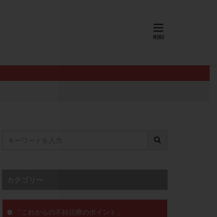
AID
ALICE
EndomeTRIO検査
L-カルニチン
OHSS
P4
PMS
PPOS法
査
ZyMot
ン抵抗性
オビドレル
イン
ロミッド
リ
クラッチ
カテゴリー
セックスレス
ョコレート嚢胞
「これからの不妊治療のポイント」