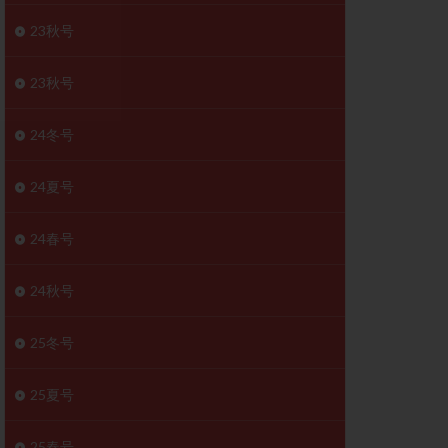
胚移植移植
23秋号
結
初期胚移植
医療保険
卵の数
23秋号
卵巣
巣機能不全
24冬号
卵管狭窄
原因不明
24夏号
受精障害
喫煙
24春号
群
多核受精
妊娠検査薬
24秋号
開
婦人科疾患
内膜受容能検査
25冬号
査
子宮収縮
25夏号
症
子宮鏡検査
障害
性感染症
25春号