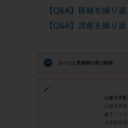
凍結卵子
凍
出産リスク
初診
刺激周
卵の質
卵の
卵巣の吊り上げ
卵巣機能低下
卵管留血症
双子
反復流
タバコと受精卵の質の関係
培養
培養士
多精子授精
妊娠率
妊娠
子宮
子宮内
山形大手町
子宮内膜炎
山形大学医
子宮外妊娠
修了。ベイ
射精障害
屈
大学医学部