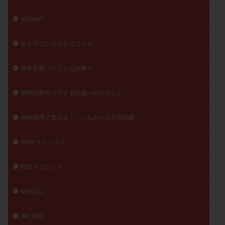
仙台ART
佐久平エンゼルクリニック
体外受精ってどんな治療？
保険診療内でできる妊娠へのポイント
保険適用で変わる！ これからの不妊治療
俵IVFクリニック
内田クリニック
卵の話し
厚仁病院