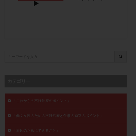
メンタル
モザイク杯
モザイク胚
ラクトバチルス
ラクトフェリン
ラパロドリリング
リュープリン
リュープロレリン注射
ルトラール
レコベル
レトロゾール
レルミナ
ロバートソン
ロング法
一般不妊治療
下垂体不全
不妊
不妊検査
不妊治療
不妊治療後の過ごし方
不妊症
不妊鍼灸
不整脈
不正出血
不眠
不育症
不育症検査
両側卵管切除術
両卵管閉塞
中絶
カテゴリー
中隔子宮
主治医変更
乏精子症
乳がん
乳酸菌
二人目不妊
二人目妊活
二段階胚移植
「これからの不妊治療のポイント」
亜急性甲状腺炎
亜鉛
人工授精
低AMH
低グレード胚
低体重
低刺激
低年齢
「働く女性のための不妊治療と仕事の両立のポイント」
低温期
体づくり
体外受精
体質改善
『着床のためにできること』
体重増加
体重管理
体験談
保険診療