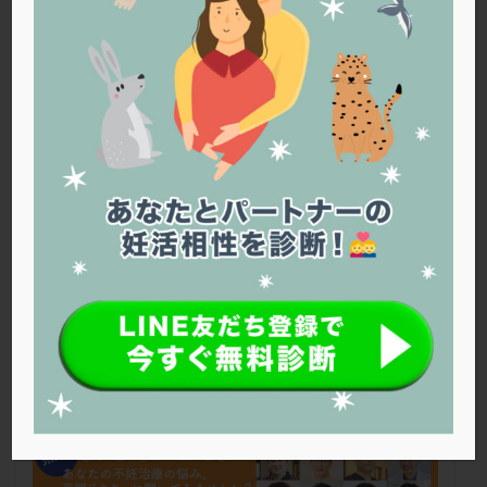
PQQ
PRP療法
SEET法
SLE
TESE
Th検査
TORIO検査
TRIO検査
ZyMot
アシストハッチング
アスピリン
アンタゴニスト法
アンチエイジング
インスリン抵抗性
イントラリピッド
ウトロゲスタン
エコー
エストラーナテープ
エストロゲン
オビドレル
おりもの
カウフマン療法
カウンセリング
ガニレスト
カバサール
カフェイン
カルシウムイオノファ
カンジタ
クラミジア
クリニック選び
グレード
クロミッド
クロミフェン
ゴナールエフ
コロナウイルス
コロナワクチン
サウナ
サプリ
サプリメント
シート法
シェーングレン症候群
ショート法
シリンジ法
スクラッチ
ステップアップ
ステップダウン
ストレス
スプリット