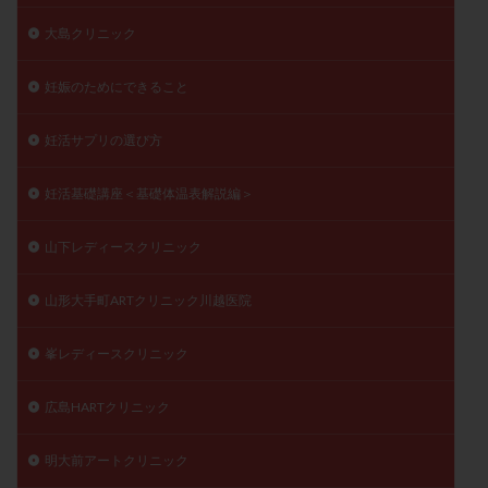
大島クリニック
妊娠のためにできること
妊活サプリの選び方
妊活基礎講座＜基礎体温表解説編＞
山下レディースクリニック
山形大手町ARTクリニック川越医院
峯レディースクリニック
広島HARTクリニック
明大前アートクリニック