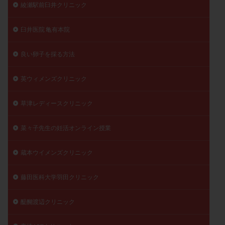
綾瀬駅前臼井クリニック
臼井医院 亀有本院
良い卵子を採る方法
英ウィメンズクリニック
草津レディースクリニック
菜々子先生の妊活オンライン授業
蔵本ウイメンズクリニック
藤田医科大学羽田クリニック
醍醐渡辺クリニック