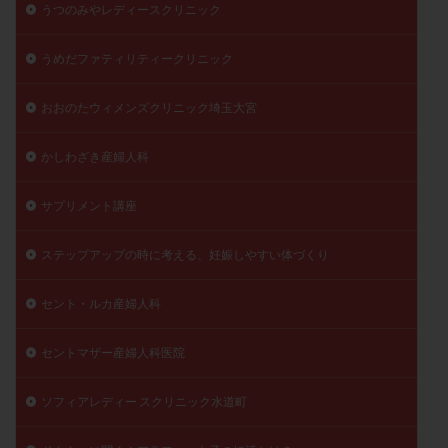
うつのみやレディースクリニック
月経痛
未成熟卵
未熟卵
染色体検査
染色体異常
栄養素
桑実胚移植
検査
うめだファティリティークリニック
橋本病
機能性不妊
正常形態率
正常胚
おおのたウィメンズクリニック埼玉大宮
正常胚率
死産
治療のやめ時
治療計画
流産
流産対策
温活
漢方
無排卵
かしわざき産婦人科
無月経
無痛分娩
無精子症
無頭蓋症
生活習慣
生理
生理不順
生理周期
サプリメント講座
生理痛
産み分け 妊活クイズ
甲状腺
ステップアップの時に考える、妊娠しやすい体づくり
甲状腺ホルモン
甲状腺機能不全
男性ホルモン
男性不妊
病院選び
痛み
瘢痕症候群
セント・ルカ産婦人科
着床
着床の検査
着床の窓
着床不全
着床前診断
着床率
着床痛
着床障害
セントマザー産婦人科医院
睡眠薬
禁欲
移植
移植のタイミング
ソフィアレディー スクリニック水道町
移植周期
移植後
移植後の過ごし方
移植時期
稽留流産
空胞
筋膜下筋腫
粘膜下筋腫