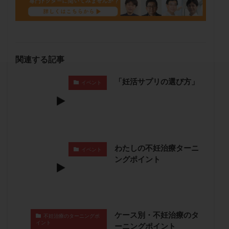
セカンドオピニオン
セックスレス
ダイエット
タイミング法
タイムラプス
ダイレクト分割
タクロリムス
チョコレート嚢胞
チラーヂン
トリオ検査
トリソミー
ネフローゼ症候群
関連する記事
ビタミンC
ビタミンD
ピックアップ障害
「妊活サプリの選び方」
ビブラマイシン
ピル
フーナーテスト
イベント
フェマーラ
フォリスチム
ブセレリン点鼻薬
ブライダルチェック
フラグメント
プラセンタ
プラノバール
プラバノール
ふりかけ法
プレコンセプション
プレドニン
プレマリン
わたしの不妊治療ターニ
イベント
ングポイント
プログラフ
プロゲステロン
プロテイン
プロバイオティクス
プロラクチン
ホルモン値
ホルモン投与
ホルモン注射
ホルモン補充周期
ホルモン補充法
ホルモン補充療法
ケース別・不妊治療のタ
不妊治療のターニングポ
マイクロポリープ
マルチビタミン
ミトコンドリア
イント
ーニングポイント