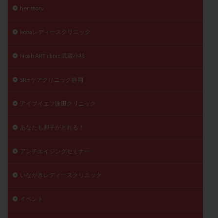
her story
子宮奇形
子宮後屈
子宮筋腫
子宮筋腫，妊活クイズ
子宮腺筋症
子宮鏡検査
kobaレディースクリニック
射精障害
屈折
帝王切開
帝王切開瘢痕症候群
後屈子宮
性交渉
性交障害
性感染症
Noah ART clinic 武蔵小杉
性行為
慢性子宮内膜炎
成熟卵
抗TPO抗体
SRHケアクリニック静岡
抗うつ剤
抗カルジオリピン抗体
抗セントロメア抗体
抗リン脂質抗体
抗核抗体
アイブイエフ詠田クリニック
抗生剤
抗精子抗体
抗酸化成分
排卵
排卵予定日
排卵出血
排卵刺激
排卵周期
あなたも卵子がとれる！
排卵周期法
排卵日
排卵日検査薬
排卵検査薬
アンチエイジングセミナー
排卵痛
排卵誘発
排卵誘発剤
排卵誘発法
排卵障害
採卵
採卵後の過ごし方
採卵数
いながきレディースクリニック
採精
断乳
新鮮卵子
新鮮精子
イベント
新鮮胚移植
早期卵巣不全
早発卵巣不全
更年期
月経不順
月経周期
月経困難