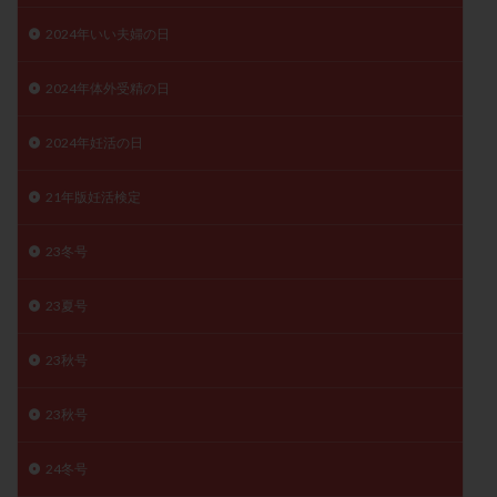
保険適用
偽嚢胞
偽閉経療法
2024年いい夫婦の日
先天性甲状腺機能低下症
先進医療
免疫異常
内膜スクラッチ
再発率
再開
凍結卵
2024年体外受精の日
凍結卵子
凍結卵移送
凍結精子
凍結胚
2024年妊活の日
凍結胚盤胞
凍結胚移植
凍結胚移植移植
出産リスク
出産後
出血性黄体
分割胚
21年版妊活検定
分割胚凍結
初期胚
初期胚凍結
初期胚移植
初診
刺激周期
刺激方法
刺激法
23冬号
前核期凍結
副作用
化学流産
医療保険
23夏号
卵の数
卵の質
卵の輸送
卵子
卵子の老化
卵子の質
卵子凍結
卵子提供
23秋号
卵巣
卵巣の吊り上げ
卵巣刺激
卵巣嚢腫
23秋号
卵巣多孔
卵巣年齢
卵巣機能
卵巣機能不全
卵巣機能低下
卵巣過剰刺激症候群
卵管
24冬号
卵管切除
卵管卵巣膿瘍
卵管水腫
卵管狭窄