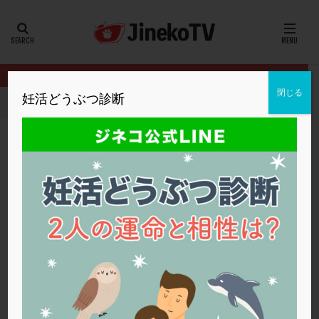
カテゴリー
タグ
閉じる
妊活どうぶつ診断
HOME
イベント
セントマザー田中院長のQ&A
20代
22冬
2人目妊活
2個戻し
2個移植
30代
3個移植
40代
AID
ALICE
AMH
ART
BMI
CD138
DC胚
DFI
セントマザー田中院長のQ&A
DHEA
E2
EMMA
EndomeTRIO検査
イベント
,
不妊治療のターニングポイント
ERA
ERA検査
ERPeak
FSH
FST
FTカテーテル
hCG
IMSI
L-カルニチン
不妊治療のターニングポイント
LH
LUF
MD-TESE
MRワクチン
MTHFR
NIPT
NK活性
NK細胞
OHSS
P4
PCO
PCOS
PCOS，妊活クイズ
PCPS
PFC-FD療法
PGT-A
PICSI
PMS
PPOS法