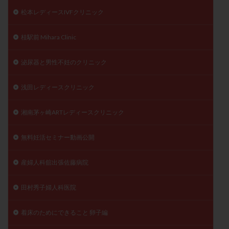
松本レディースIVFクリニック
桂駅前 Mihara Clinic
泌尿器と男性不妊のクリニック
浅田レディースクリニック
湘南茅ヶ崎ARTレディースクリニック
無料妊活セミナー動画公開
産婦人科舘出張佐藤病院
田村秀子婦人科医院
着床のためにできること 卵子編