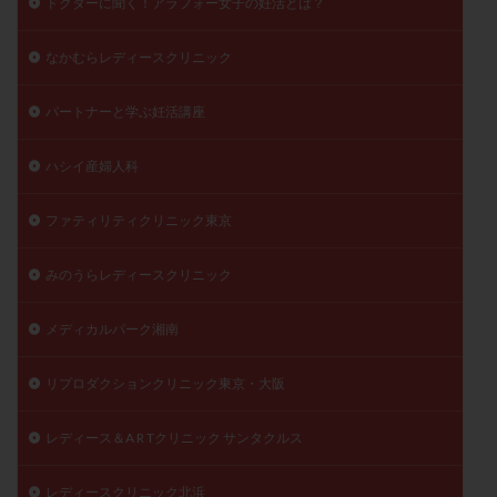
ドクターに聞く！アラフォー女子の妊活とは？
精子
精子の質
精子凍結
精子提供
なかむらレディースクリニック
精子減少症
精子無力症
精液検査
精神安定剤
精索静脈瘤
糖質
経血量
経過措置
パートナーと学ぶ妊活講座
絨毛染色体検査
絨毛組織
絨毛膜下血腫
肝機能障害
肥満
胎嚢
胎盤ポリープ
胚
ハシイ産婦人科
胚培養
胚盤胞
胚盤胞到達率
胚盤胞移植
ファティリティクリニック東京
胚移植
腹腔鏡手術
腹腔鏡検査
膣内射精障害
膿精液症
自己注射
自然周期
自然妊娠
みのうらレディースクリニック
自然排卵周期
自然移植周期
自費診療
良好胚
良好胚盤胞
葉酸
融解方法
血流改善
メディカルパーク湘南
視床下部
貧血
貯卵
費用
転座
リプロダクションクリニック東京・大阪
転院
透明帯除去培養
通院
通院回数
通院頻度
連続採卵
運動
過分割胚
レディース＆A R Tクリニック サンタクルス
過食嘔吐
遺伝子異常
遺残卵胞
遺残胎盤
里親
閉塞性無精子症
閉経
陰性
レディースクリニック北浜