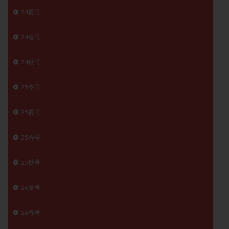
卵管留血症
卵管通水
卵管造影
卵管造影検査
24夏号
卵管閉塞
卵胞
卵質
原因不明
双子
24春号
反復流産
反復着床不全
受精
受精卵
受精卵凍結
受精率
受精障害
喫煙
培養
24秋号
培養士
基礎体温
基礎体温表
変形卵
変性卵
多嚢胞性卵巣症候群
多核受精
25冬号
多精子授精
夫婦生活
奇形率
妊娠
25夏号
妊娠リスク
妊娠初期
妊娠判定
妊娠検査薬
妊娠率
妊娠継続
妊娠継続率
妊活
25春号
妊活クイズ
妊活デビュー
妊活再開
婦人科疾患
子宮
子宮内フローラ
25秋号
子宮内細菌叢検査
子宮内膜
子宮内膜ポリープ
26夏号
子宮内膜受容能検査
子宮内膜炎
子宮内膜異型増殖症
子宮内膜症
子宮内膜症性嚢胞
26春号
子宮卵管造影検査
子宮収縮
子宮外妊娠