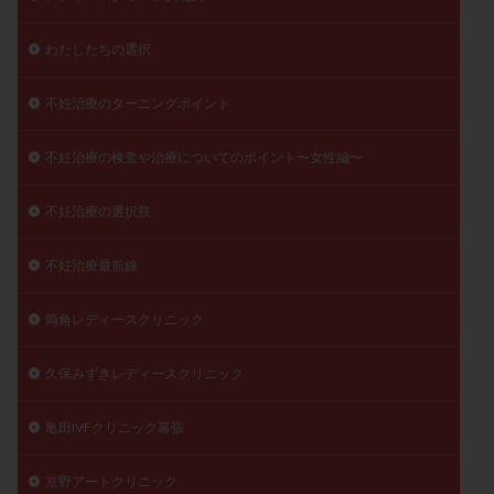
陽性反応
顕微
顕微授精
風疹
食事
わたしたちの選択
食生活
養子縁組
骨盤腹膜炎
高AMH
高FSH
高プロラクチン血症
高刺激
高年齢
不妊治療のターニングポイント
高温期
高齢
高齢出産
黄体ホルモン
不妊治療の検査や治療についてのポイント〜女性編〜
黄体化未破裂卵胞
黄体未破裂化卵胞
黄体機能不全
黄体補充
不妊治療の選択肢
検索
不妊治療最前線
両角レディースクリニック
久保みずきレディースクリニック
亀田IVFクリニック幕張
京野アートクリニック