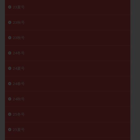
子宮奇形
子宮後屈
子宮筋腫
23夏号
子宮筋腫，妊活クイズ
子宮腺筋症
子宮鏡検査
23秋号
射精障害
屈折
帝王切開
帝王切開瘢痕症候群
後屈子宮
性交渉
性交障害
性感染症
23秋号
性行為
慢性子宮内膜炎
成熟卵
抗TPO抗体
抗うつ剤
抗カルジオリピン抗体
24冬号
抗セントロメア抗体
抗リン脂質抗体
抗核抗体
24夏号
抗生剤
抗精子抗体
抗酸化成分
排卵
排卵予定日
排卵出血
排卵刺激
排卵周期
24春号
排卵周期法
排卵日
排卵日検査薬
排卵検査薬
24秋号
排卵痛
排卵誘発
排卵誘発剤
排卵誘発法
排卵障害
採卵
採卵後の過ごし方
採卵数
25冬号
採精
断乳
新鮮卵子
新鮮精子
新鮮胚移植
早期卵巣不全
早発卵巣不全
25夏号
更年期
月経不順
月経周期
月経困難