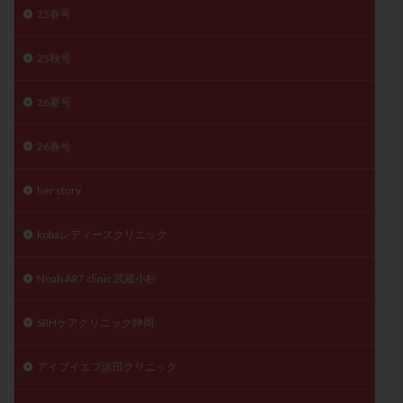
25春号
月経痛
未成熟卵
未熟卵
染色体検査
染色体異常
栄養素
桑実胚移植
検査
25秋号
橋本病
機能性不妊
正常形態率
正常胚
正常胚率
死産
治療のやめ時
治療計画
26夏号
流産
流産対策
温活
漢方
無排卵
26春号
無月経
無痛分娩
無精子症
無頭蓋症
生活習慣
生理
生理不順
生理周期
her story
生理痛
産み分け 妊活クイズ
甲状腺
甲状腺ホルモン
甲状腺機能不全
男性ホルモン
kobaレディースクリニック
男性不妊
病院選び
痛み
瘢痕症候群
Noah ART clinic 武蔵小杉
着床
着床の検査
着床の窓
着床不全
着床前診断
着床率
着床痛
着床障害
SRHケアクリニック静岡
睡眠薬
禁欲
移植
移植のタイミング
アイブイエフ詠田クリニック
移植周期
移植後
移植後の過ごし方
移植時期
稽留流産
空胞
筋膜下筋腫
粘膜下筋腫