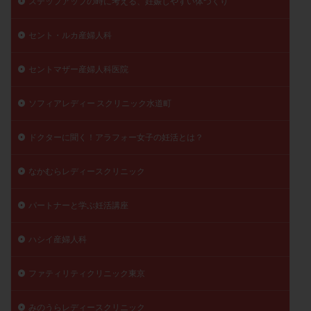
ステップアップの時に考える、妊娠しやすい体づくり
陽性反応
顕微
顕微授精
風疹
食事
セント・ルカ産婦人科
食生活
養子縁組
骨盤腹膜炎
高AMH
高FSH
高プロラクチン血症
高刺激
高年齢
セントマザー産婦人科医院
高温期
高齢
高齢出産
黄体ホルモン
黄体化未破裂卵胞
黄体未破裂化卵胞
黄体機能不全
ソフィアレディー スクリニック水道町
黄体補充
ドクターに聞く！アラフォー女子の妊活とは？
検索
なかむらレディースクリニック
パートナーと学ぶ妊活講座
ハシイ産婦人科
ファティリティクリニック東京
みのうらレディースクリニック