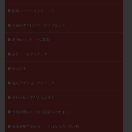
両角レディースクリニック
久保みずきレディースクリニック
亀田IVFクリニック幕張
京野アートクリニック
仙台ART
佐久平エンゼルクリニック
体外受精ってどんな治療？
保険診療内でできる妊娠へのポイント
保険適用で変わる！ これからの不妊治療