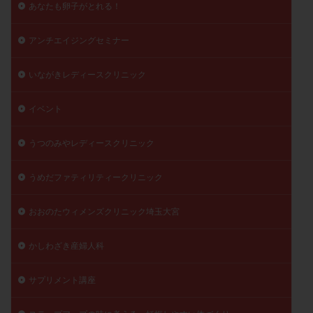
あなたも卵子がとれる！
精子
精子の質
精子凍結
精子提供
精子減少症
精子無力症
精液検査
精神安定剤
アンチエイジングセミナー
精索静脈瘤
糖質
経血量
経過措置
いながきレディースクリニック
絨毛染色体検査
絨毛組織
絨毛膜下血腫
肝機能障害
肥満
胎嚢
胎盤ポリープ
胚
イベント
胚培養
胚盤胞
胚盤胞到達率
胚盤胞移植
胚移植
腹腔鏡手術
腹腔鏡検査
膣内射精障害
うつのみやレディースクリニック
膿精液症
自己注射
自然周期
自然妊娠
うめだファティリティークリニック
自然排卵周期
自然移植周期
自費診療
良好胚
良好胚盤胞
葉酸
融解方法
血流改善
おおのたウィメンズクリニック埼玉大宮
視床下部
貧血
貯卵
費用
転座
かしわざき産婦人科
転院
透明帯除去培養
通院
通院回数
通院頻度
連続採卵
運動
過分割胚
サプリメント講座
過食嘔吐
遺伝子異常
遺残卵胞
遺残胎盤
里親
閉塞性無精子症
閉経
陰性