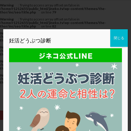
カテゴリー
Warning
: Trying to access array offset on false in
/home/r1212655/public_html/jineko.tv/wp-content/themes/the-
thor/inc/seo/title.php
on line
79
Warning
: Trying to access array offset on false in
/home/r1212655/public_html/jineko.tv/wp-content/themes/the-
thor/inc/seo/title.php
on line
82
Warning
: Trying to access array offset on false in
タグ
/home/r1212655/public_html/jineko.tv/wp-content/themes/the-
閉じる
妊活どうぶつ診断
thor/inc/seo/title.php
on line
82
20代
22冬
2人目妊活
2個戻し
2個移植
Warning
: Trying to access array offset on false in
/home/r1212655/public_html/jineko.tv/wp-content/themes/the-
thor/inc/seo/title.php
on line
79
30代
3個移植
40代
AID
ALICE
Warning
: Trying to access array offset on false in
AMH
ART
BMI
CD138
DC胚
DFI
/home/r1212655/public_html/jineko.tv/wp-content/themes/the-
thor/inc/seo/title.php
on line
82
DHEA
E2
EMMA
EndomeTRIO検査
Warning
: Trying to access array offset on false in
/home/r1212655/public_html/jineko.tv/wp-content/themes/the-
ERA
ERA検査
ERPeak
FSH
FST
thor/inc/seo/title.php
on line
82
FTカテーテル
hCG
IMSI
L-カルニチン
LH
LUF
MD-TESE
MRワクチン
MTHFR
NIPT
NK活性
NK細胞
OHSS
P4
PCO
PCOS
PCOS，妊活クイズ
PCPS
PFC-FD療法
PGT-A
PICSI
PMS
PPOS法
HOME
胚盤胞移植 (ページ2)