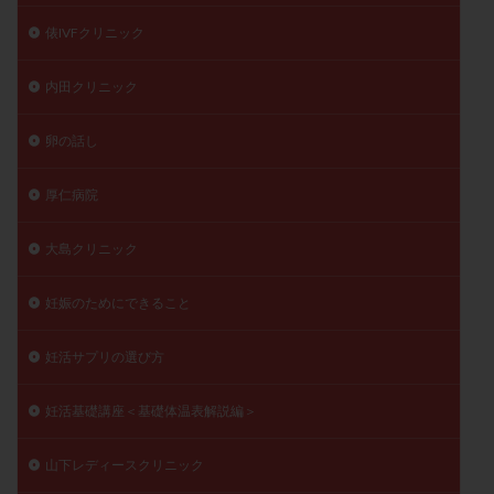
俵IVFクリニック
内田クリニック
卵の話し
厚仁病院
大島クリニック
妊娠のためにできること
妊活サプリの選び方
妊活基礎講座＜基礎体温表解説編＞
山下レディースクリニック