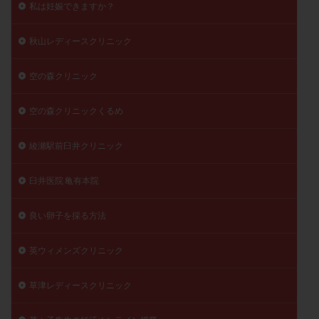
私は妊娠できますか？
秋山レディースクリニック
空の森クリニック
空の森クリニックくるめ
綾瀬駅前臼井クリニック
臼井医院 亀有本院
良い卵子を採る方法
英ウィメンズクリニック
草津レディースクリニック