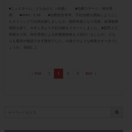
保険適用
偽嚢胞
偽閉経療法
■ニックネーム：どらみさん（40歳） ■治療ステージ：体外受
先天性甲状腺機能低下症
先進医療
免疫異常
精 ■AMH：3.18 ■治療状況 昨年、不妊治療を開始しようとし
たタイミングで自然妊娠しましたが、胞状奇胎となり流産。経過観察
内膜スクラッチ
再発率
再開
凍結卵
期間を経て、今年１月より不妊治療をスタートしました。 ■質問 人工
凍結卵子
凍結卵移送
凍結精子
凍結胚
授精を２回、体外受精による胚盤胞移植を２回行いましたが、 どち
凍結胚盤胞
凍結胚移植
凍結胚移植移植
らも着床が確認できず陰性でした。今後どのような検査をすべきでし
ょうか。 医師 […]
出産リスク
出産後
出血性黄体
分割胚
分割胚凍結
初期胚
初期胚凍結
初期胚移植
初診
刺激周期
刺激方法
刺激法
Prev
1
2
3
4
Next
前核期凍結
副作用
化学流産
医療保険
卵の数
卵の質
卵の輸送
卵子
卵子の老化
卵子の質
卵子凍結
卵子提供
卵巣
卵巣の吊り上げ
卵巣刺激
卵巣嚢腫
卵巣多孔
卵巣年齢
卵巣機能
卵巣機能不全
卵巣機能低下
卵巣過剰刺激症候群
卵管
卵管切除
卵管卵巣膿瘍
卵管水腫
卵管狭窄