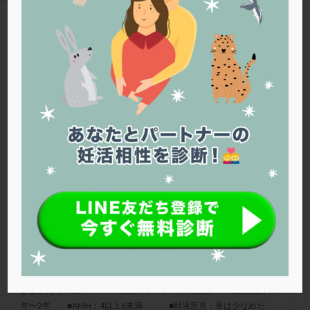
PQQ
PRP療法
SEET法
SLE
TESE
Th検査
TORIO検査
TRIO検査
ZyMot
TAG
アシストハッチング
アスピリン
アンタゴニスト法
胚盤胞移植
アンチエイジング
インスリン抵抗性
イントラリピッド
ウトロゲスタン
エコー
エストラーナテープ
エストロゲン
オビドレル
秋山レディースクリニック
おりもの
カウフマン療法
カウンセリング
ガニレスト
カバサール
カフェイン
カルシウムイオノファ
カンジタ
クラミジア
クリニック選び
グレード
クロミッド
クロミフェン
ゴナールエフ
コロナウイルス
コロナワクチン
サウナ
サプリ
サプリメント
シート法
シェーングレン症候群
ショート法
胚盤胞移植3回も陰性。原因は？
シリンジ法
スクラッチ
ステップアップ
ぴよさん（36歳） ■治療ステージ：体外受精 ■妊活期間：1
ステップダウン
ストレス
スプリット
年〜2年 ■AMH：4以上6未満 ■精液所見：量は少なめだ