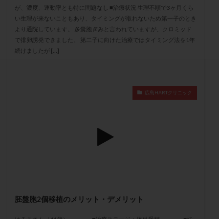
セカンドオピニオン
セックスレス
ダイエット
が、濃度、運動率とも特に問題なし ■治療状況 生理不順で3ヶ月くら
い生理が来ないこともあり、タイミングが取れないため第一子のとき
タイミング法
タイムラプス
ダイレクト分割
より通院しています。 多嚢胞ぎみと言われていますが、クロミッド
タクロリムス
チョコレート嚢胞
チラーヂン
で排卵誘発できました。 第二子に向けた治療ではタイミング法を1年
トリオ検査
トリソミー
ネフローゼ症候群
続けましたが […]
ビタミンC
ビタミンD
ピックアップ障害
ビブラマイシン
ピル
フーナーテスト
フェマーラ
フォリスチム
ブセレリン点鼻薬
広島HARTクリニック
ブライダルチェック
フラグメント
プラセンタ
プラノバール
プラバノール
ふりかけ法
プレコンセプション
プレドニン
プレマリン
プログラフ
プロゲステロン
プロテイン
プロバイオティクス
プロラクチン
ホルモン値
ホルモン投与
ホルモン注射
ホルモン補充周期
ホルモン補充法
ホルモン補充療法
胚盤胞2個移植のメリット・デメリット
マイクロポリープ
マルチビタミン
ミトコンドリア