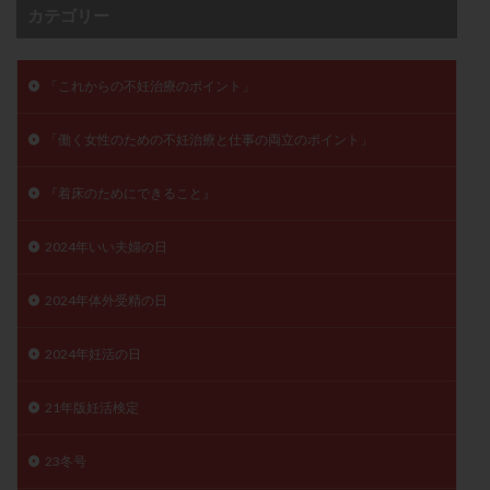
カテゴリー
卵管留血症
卵管通水
卵管造影
卵管造影検査
卵管閉塞
卵胞
卵質
原因不明
双子
反復流産
反復着床不全
受精
受精卵
「これからの不妊治療のポイント」
受精卵凍結
受精率
受精障害
喫煙
培養
「働く女性のための不妊治療と仕事の両立のポイント」
培養士
基礎体温
基礎体温表
変形卵
変性卵
多嚢胞性卵巣症候群
多核受精
『着床のためにできること』
多精子授精
夫婦生活
奇形率
妊娠
2024年いい夫婦の日
妊娠リスク
妊娠初期
妊娠判定
妊娠検査薬
妊娠率
妊娠継続
妊娠継続率
妊活
2024年体外受精の日
妊活クイズ
妊活デビュー
妊活再開
婦人科疾患
子宮
子宮内フローラ
2024年妊活の日
子宮内細菌叢検査
子宮内膜
子宮内膜ポリープ
21年版妊活検定
子宮内膜受容能検査
子宮内膜炎
子宮内膜異型増殖症
子宮内膜症
子宮内膜症性嚢胞
23冬号
子宮卵管造影検査
子宮収縮
子宮外妊娠