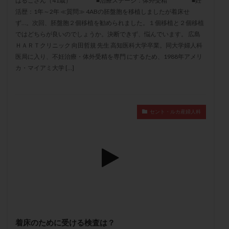
はるこさん（41歳） ■治療ステージ：体外受精 ■妊
メンタル
モザイク杯
モザイク胚
活歴：1年～2年 ≪質問≫ 4ABの胚盤胞を移植しましたが着床せ
ラクトバチルス
ラクトフェリン
ラパロドリリング
ず…。次回、胚盤胞２個移植を勧められました。１個移植と２個移植
ではどちらが良いのでしょうか。決断できず、悩んでいます。 広島
リュープリン
リュープロレリン注射
ルトラール
ＨＡＲＴクリニック 向田哲規 先生 高知医科大学卒業。同大学婦人科
レコベル
レトロゾール
レルミナ
医局に入り、不妊治療・体外受精を専門 にするため、1988年アメリ
カ・マイアミ大学 […]
ロバートソン
ロング法
一般不妊治療
下垂体不全
不妊
不妊検査
不妊治療
不妊治療後の過ごし方
不妊症
不妊鍼灸
セント・ルカ産婦人科
不整脈
不正出血
不眠
不育症
不育症検査
両側卵管切除術
両卵管閉塞
中絶
中隔子宮
主治医変更
乏精子症
乳がん
乳酸菌
二人目不妊
二人目妊活
二段階胚移植
亜急性甲状腺炎
亜鉛
人工授精
低AMH
低グレード胚
低体重
低刺激
低年齢
低温期
体づくり
体外受精
体質改善
体重増加
体重管理
体験談
保険診療
着床のために受ける検査は？