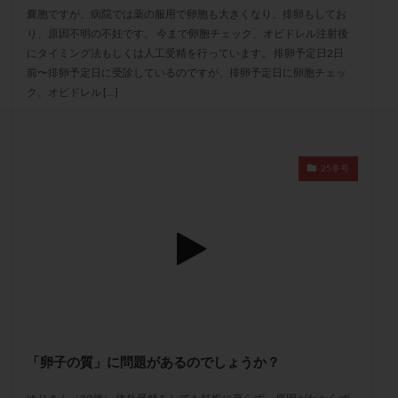
セカンドオピニオン
セックスレス
ダイエット
嚢胞ですが、病院では薬の服用で卵胞も大きくなり、排卵もしてお
り、原因不明の不妊です。 今まで卵胞チェック、オビドレル注射後
タイミング法
タイムラプス
ダイレクト分割
にタイミング法もしくは人工受精を行っています。 排卵予定日2日
タクロリムス
チョコレート嚢胞
チラーヂン
前〜排卵予定日に受診しているのですが、排卵予定日に卵胞チェッ
トリオ検査
トリソミー
ネフローゼ症候群
ク、オビドレル […]
ビタミンC
ビタミンD
ピックアップ障害
ビブラマイシン
ピル
フーナーテスト
フェマーラ
フォリスチム
ブセレリン点鼻薬
25冬号
ブライダルチェック
フラグメント
プラセンタ
プラノバール
プラバノール
ふりかけ法
プレコンセプション
プレドニン
プレマリン
プログラフ
プロゲステロン
プロテイン
プロバイオティクス
プロラクチン
ホルモン値
ホルモン投与
ホルモン注射
ホルモン補充周期
ホルモン補充法
ホルモン補充療法
「卵子の質」に問題があるのでしょうか？
マイクロポリープ
マルチビタミン
ミトコンドリア