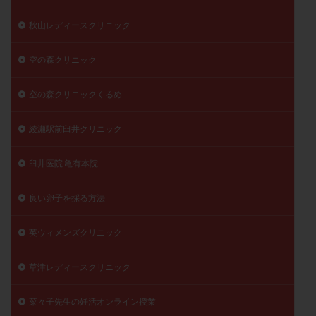
秋山レディースクリニック
空の森クリニック
空の森クリニックくるめ
綾瀬駅前臼井クリニック
臼井医院 亀有本院
良い卵子を採る方法
英ウィメンズクリニック
草津レディースクリニック
菜々子先生の妊活オンライン授業