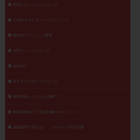
両角レディースクリニック
久保みずきレディースクリニック
亀田IVFクリニック幕張
京野アートクリニック
仙台ART
佐久平エンゼルクリニック
体外受精ってどんな治療？
保険診療内でできる妊娠へのポイント
保険適用で変わる！ これからの不妊治療