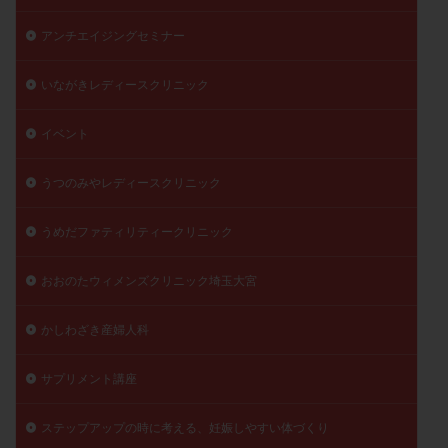
精子
精子の質
精子凍結
精子提供
アンチエイジングセミナー
精子減少症
精子無力症
精液検査
精神安定剤
精索静脈瘤
糖質
経血量
経過措置
いながきレディースクリニック
絨毛染色体検査
絨毛組織
絨毛膜下血腫
イベント
肝機能障害
肥満
胎嚢
胎盤ポリープ
胚
胚培養
胚盤胞
胚盤胞到達率
胚盤胞移植
うつのみやレディースクリニック
胚移植
腹腔鏡手術
腹腔鏡検査
膣内射精障害
うめだファティリティークリニック
膿精液症
自己注射
自然周期
自然妊娠
自然排卵周期
自然移植周期
自費診療
良好胚
おおのたウィメンズクリニック埼玉大宮
良好胚盤胞
葉酸
融解方法
血流改善
視床下部
貧血
貯卵
費用
転座
かしわざき産婦人科
転院
透明帯除去培養
通院
通院回数
サプリメント講座
通院頻度
連続採卵
運動
過分割胚
過食嘔吐
遺伝子異常
遺残卵胞
遺残胎盤
ステップアップの時に考える、妊娠しやすい体づくり
里親
閉塞性無精子症
閉経
陰性