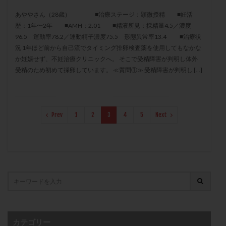
保険適用
偽嚢胞
偽閉経療法
あややさん（28歳） ■治療ステージ：顕微授精 ■妊活
先天性甲状腺機能低下症
先進医療
免疫異常
歴：1年〜2年 ■AMH：2.01 ■精液所見：採精量4.5／濃度
96.5 運動率78.2／運動精子濃度75.5 形態異常率13.4 ■治療状
内膜スクラッチ
再発率
再開
凍結卵
況 1年ほど前から自己流でタイミング排卵検査薬を使用してもなかな
凍結卵子
凍結卵移送
凍結精子
凍結胚
か妊娠せず、不妊治療クリニックへ。 そこで受精障害が判明し体外
凍結胚盤胞
凍結胚移植
凍結胚移植移植
受精のため初めて採卵しています。 ≪質問①≫ 受精障害が判明し […]
出産リスク
出産後
出血性黄体
分割胚
分割胚凍結
初期胚
初期胚凍結
初期胚移植
初診
刺激周期
刺激方法
刺激法
Prev
1
2
3
4
5
Next
前核期凍結
副作用
化学流産
医療保険
卵の数
卵の質
卵の輸送
卵子
卵子の老化
卵子の質
卵子凍結
卵子提供
卵巣
卵巣の吊り上げ
卵巣刺激
卵巣嚢腫
卵巣多孔
卵巣年齢
卵巣機能
卵巣機能不全
卵巣機能低下
卵巣過剰刺激症候群
卵管
卵管切除
卵管卵巣膿瘍
卵管水腫
卵管狭窄
カテゴリー