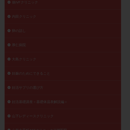
俵IVFクリニック
内田クリニック
卵の話し
厚仁病院
大島クリニック
妊娠のためにできること
妊活サプリの選び方
妊活基礎講座＜基礎体温表解説編＞
山下レディースクリニック