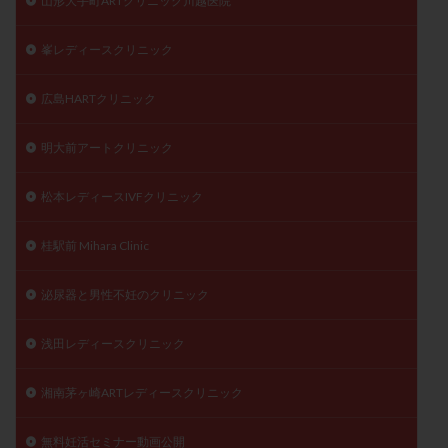
山形大手町ARTクリニック川越医院
峯レディースクリニック
広島HARTクリニック
明大前アートクリニック
松本レディースIVFクリニック
桂駅前 Mihara Clinic
泌尿器と男性不妊のクリニック
浅田レディースクリニック
湘南茅ヶ崎ARTレディースクリニック
無料妊活セミナー動画公開