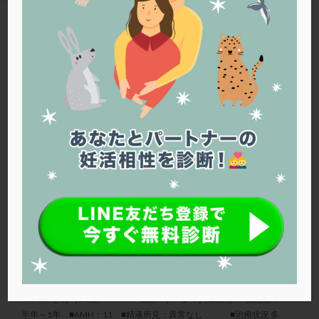
PQQ
PRP療法
SEET法
SLE
TESE
Th検査
TORIO検査
TRIO検査
ZyMot
TAG
アシストハッチング
アスピリン
アンタゴニスト法
卵子の質
アンチエイジング
インスリン抵抗性
イントラリピッド
ウトロゲスタン
エコー
エストラーナテープ
エストロゲン
オビドレル
明大前アートクリニック
おりもの
カウフマン療法
カウンセリング
ガニレスト
カバサール
カフェイン
カルシウムイオノファ
カンジタ
クラミジア
クリニック選び
グレード
クロミッド
クロミフェン
ゴナールエフ
コロナウイルス
コロナワクチン
サウナ
サプリ
サプリメント
シート法
シェーングレン症候群
ショート法
黄体補充で卵質に影響はある？
シリンジ法
スクラッチ
ステップアップ
manamiさん（28歳） ■治療ステージ：人工授精 ■妊活歴：
ステップダウン
ストレス
スプリット
半年～1年 ■AMH：11 ■精液所見：異常なし ■治療状況 多