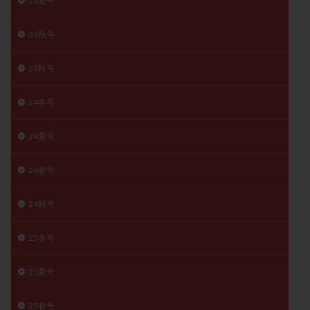
23夏号
子宮奇形
子宮後屈
子宮筋腫
子宮筋腫，妊活クイズ
子宮腺筋症
子宮鏡検査
23秋号
射精障害
屈折
帝王切開
帝王切開瘢痕症候群
23秋号
後屈子宮
性交渉
性交障害
性感染症
性行為
慢性子宮内膜炎
成熟卵
抗TPO抗体
24冬号
抗うつ剤
抗カルジオリピン抗体
24夏号
抗セントロメア抗体
抗リン脂質抗体
抗核抗体
抗生剤
抗精子抗体
抗酸化成分
排卵
24春号
排卵予定日
排卵出血
排卵刺激
排卵周期
排卵周期法
排卵日
排卵日検査薬
排卵検査薬
24秋号
排卵痛
排卵誘発
排卵誘発剤
排卵誘発法
25冬号
排卵障害
採卵
採卵後の過ごし方
採卵数
採精
断乳
新鮮卵子
新鮮精子
25夏号
新鮮胚移植
早期卵巣不全
早発卵巣不全
更年期
月経不順
月経周期
月経困難
25春号