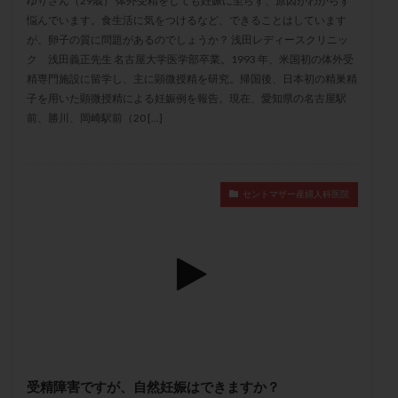
ゆりさん（29歳） 体外受精をしても妊娠に至らず、原因がわからず
メンタル
モザイク杯
モザイク胚
悩んでいます。食生活に気をつけるなど、できることはしています
ラクトバチルス
ラクトフェリン
ラパロドリリング
が、卵子の質に問題があるのでしょうか？ 浅田レディースクリニッ
ク 浅田義正先生 名古屋大学医学部卒業。1993 年、米国初の体外受
リュープリン
リュープロレリン注射
ルトラール
精専門施設に留学し、主に顕微授精を研究。帰国後、日本初の精巣精
レコベル
レトロゾール
レルミナ
子を用いた顕微授精による妊娠例を報告。現在、愛知県の名古屋駅
前、勝川、岡崎駅前（20 […]
ロバートソン
ロング法
一般不妊治療
下垂体不全
不妊
不妊検査
不妊治療
不妊治療後の過ごし方
不妊症
不妊鍼灸
セントマザー産婦人科医院
不整脈
不正出血
不眠
不育症
不育症検査
両側卵管切除術
両卵管閉塞
中絶
中隔子宮
主治医変更
乏精子症
乳がん
乳酸菌
二人目不妊
二人目妊活
二段階胚移植
亜急性甲状腺炎
亜鉛
人工授精
低AMH
低グレード胚
低体重
低刺激
低年齢
低温期
体づくり
体外受精
体質改善
体重増加
体重管理
体験談
保険診療
受精障害ですが、自然妊娠はできますか？