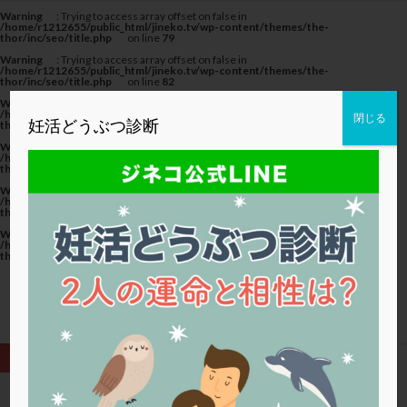
カテゴリー
Warning
: Trying to access array offset on false in
/home/r1212655/public_html/jineko.tv/wp-content/themes/the-
thor/inc/seo/title.php
on line
79
Warning
: Trying to access array offset on false in
/home/r1212655/public_html/jineko.tv/wp-content/themes/the-
thor/inc/seo/title.php
on line
82
Warning
: Trying to access array offset on false in
タグ
/home/r1212655/public_html/jineko.tv/wp-content/themes/the-
閉じる
妊活どうぶつ診断
thor/inc/seo/title.php
on line
82
20代
22冬
2人目妊活
2個戻し
2個移植
Warning
: Trying to access array offset on false in
/home/r1212655/public_html/jineko.tv/wp-content/themes/the-
thor/inc/seo/title.php
on line
79
30代
3個移植
40代
AID
ALICE
Warning
: Trying to access array offset on false in
AMH
ART
BMI
CD138
DC胚
DFI
/home/r1212655/public_html/jineko.tv/wp-content/themes/the-
thor/inc/seo/title.php
on line
82
DHEA
E2
EMMA
EndomeTRIO検査
Warning
: Trying to access array offset on false in
/home/r1212655/public_html/jineko.tv/wp-content/themes/the-
ERA
ERA検査
ERPeak
FSH
FST
thor/inc/seo/title.php
on line
82
FTカテーテル
hCG
IMSI
L-カルニチン
LH
LUF
MD-TESE
MRワクチン
MTHFR
NIPT
NK活性
NK細胞
OHSS
P4
PCO
PCOS
PCOS，妊活クイズ
PCPS
PFC-FD療法
PGT-A
PICSI
PMS
PPOS法
HOME
卵子の質 (ページ3)