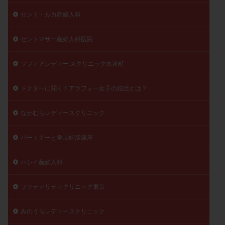
陽性反応
顕微
顕微授精
風疹
食事
セント・ルカ産婦人科
食生活
養子縁組
骨盤腹膜炎
高AMH
セントマザー産婦人科医院
高FSH
高プロラクチン血症
高刺激
高年齢
高温期
高齢
高齢出産
黄体ホルモン
ソフィアレディー スクリニック水道町
黄体化未破裂卵胞
黄体未破裂化卵胞
黄体機能不全
黄体補充
ドクターに聞く！アラフォー女子の妊活とは？
なかむらレディースクリニック
検索
パートナーと学ぶ妊活講座
ハシイ産婦人科
ファティリティクリニック東京
みのうらレディースクリニック