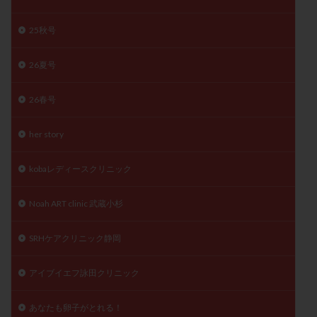
月経痛
未成熟卵
未熟卵
染色体検査
25秋号
染色体異常
栄養素
桑実胚移植
検査
橋本病
機能性不妊
正常形態率
正常胚
26夏号
正常胚率
死産
治療のやめ時
治療計画
流産
流産対策
温活
漢方
無排卵
26春号
無月経
無痛分娩
無精子症
無頭蓋症
her story
生活習慣
生理
生理不順
生理周期
生理痛
産み分け 妊活クイズ
甲状腺
kobaレディースクリニック
甲状腺ホルモン
甲状腺機能不全
男性ホルモン
Noah ART clinic 武蔵小杉
男性不妊
病院選び
痛み
瘢痕症候群
着床
着床の検査
着床の窓
着床不全
SRHケアクリニック静岡
着床前診断
着床率
着床痛
着床障害
睡眠薬
禁欲
移植
移植のタイミング
アイブイエフ詠田クリニック
移植周期
移植後
移植後の過ごし方
移植時期
あなたも卵子がとれる！
稽留流産
空胞
筋膜下筋腫
粘膜下筋腫