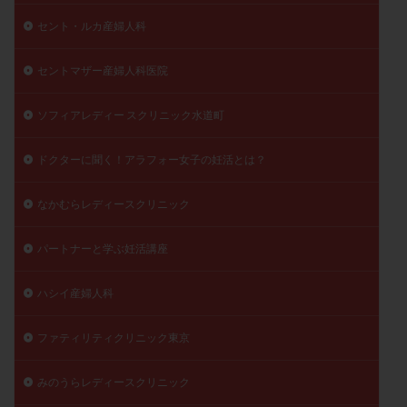
陽性反応
顕微
顕微授精
風疹
食事
セント・ルカ産婦人科
食生活
養子縁組
骨盤腹膜炎
高AMH
セントマザー産婦人科医院
高FSH
高プロラクチン血症
高刺激
高年齢
高温期
高齢
高齢出産
黄体ホルモン
ソフィアレディー スクリニック水道町
黄体化未破裂卵胞
黄体未破裂化卵胞
黄体機能不全
黄体補充
ドクターに聞く！アラフォー女子の妊活とは？
なかむらレディースクリニック
検索
パートナーと学ぶ妊活講座
ハシイ産婦人科
ファティリティクリニック東京
みのうらレディースクリニック