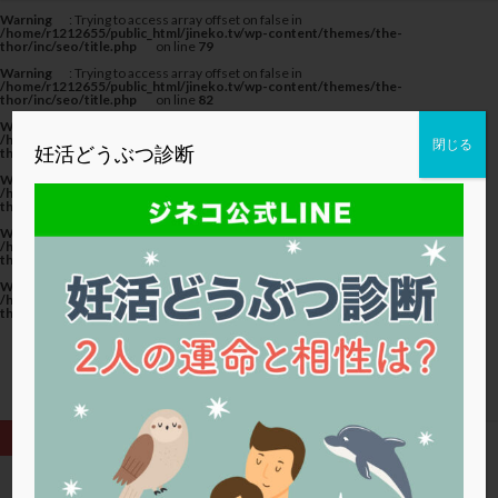
カテゴリー
Warning
: Trying to access array offset on false in
/home/r1212655/public_html/jineko.tv/wp-content/themes/the-
thor/inc/seo/title.php
on line
79
Warning
: Trying to access array offset on false in
/home/r1212655/public_html/jineko.tv/wp-content/themes/the-
thor/inc/seo/title.php
on line
82
Warning
: Trying to access array offset on false in
タグ
/home/r1212655/public_html/jineko.tv/wp-content/themes/the-
閉じる
妊活どうぶつ診断
thor/inc/seo/title.php
on line
82
20代
22冬
2人目妊活
2個戻し
2個移植
Warning
: Trying to access array offset on false in
/home/r1212655/public_html/jineko.tv/wp-content/themes/the-
thor/inc/seo/title.php
on line
79
30代
3個移植
40代
AID
ALICE
Warning
: Trying to access array offset on false in
AMH
ART
BMI
CD138
DC胚
DFI
/home/r1212655/public_html/jineko.tv/wp-content/themes/the-
thor/inc/seo/title.php
on line
82
DHEA
E2
EMMA
EndomeTRIO検査
Warning
: Trying to access array offset on false in
/home/r1212655/public_html/jineko.tv/wp-content/themes/the-
ERA
ERA検査
ERPeak
FSH
FST
thor/inc/seo/title.php
on line
82
FTカテーテル
hCG
IMSI
L-カルニチン
LH
LUF
MD-TESE
MRワクチン
MTHFR
NIPT
NK活性
NK細胞
OHSS
P4
PCO
PCOS
PCOS，妊活クイズ
PCPS
PFC-FD療法
PGT-A
PICSI
PMS
PPOS法
HOME
低AMH (ページ3)