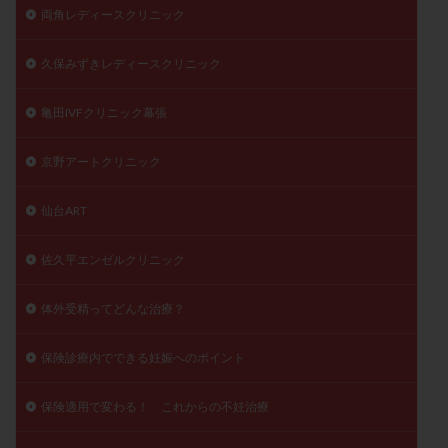
両角レディースクリニック
久保みずきレディースクリニック
亀田IVFクリニック幕張
京野アートクリニック
仙台ART
佐久平エンゼルクリニック
体外受精ってどんな治療？
保険診療内でできる妊娠へのポイント
保険適用で変わる！ これからの不妊治療