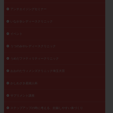
精子
精子の質
精子凍結
精子提供
アンチエイジングセミナー
精子減少症
精子無力症
精液検査
精神安定剤
精索静脈瘤
糖質
経血量
経過措置
いながきレディースクリニック
絨毛染色体検査
絨毛組織
絨毛膜下血腫
イベント
肝機能障害
肥満
胎嚢
胎盤ポリープ
胚
胚培養
胚盤胞
胚盤胞到達率
胚盤胞移植
うつのみやレディースクリニック
胚移植
腹腔鏡手術
腹腔鏡検査
膣内射精障害
うめだファティリティークリニック
膿精液症
自己注射
自然周期
自然妊娠
自然排卵周期
自然移植周期
自費診療
良好胚
おおのたウィメンズクリニック埼玉大宮
良好胚盤胞
葉酸
融解方法
血流改善
視床下部
貧血
貯卵
費用
転座
かしわざき産婦人科
転院
透明帯除去培養
通院
通院回数
サプリメント講座
通院頻度
連続採卵
運動
過分割胚
過食嘔吐
遺伝子異常
遺残卵胞
遺残胎盤
ステップアップの時に考える、妊娠しやすい体づくり
里親
閉塞性無精子症
閉経
陰性