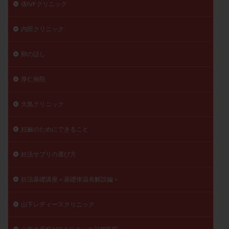
俵IVFクリニック
内田クリニック
卵の話し
厚仁病院
大島クリニック
妊娠のためにできること
妊活サプリの選び方
妊活基礎講座＜基礎体温表解説編＞
山下レディースクリニック