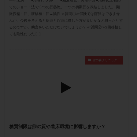
半年未満 ■AMH：0.89 ■精液所見：男性不妊 ■治療状況 初め
メンタル
モザイク杯
モザイク胚
てのショート法で３つの胚盤胞、一つの初期胚を凍結しました。 顕
ラクトバチルス
ラクトフェリン
ラパロドリリング
微授精１回、胚移植１回→陰性 ≪質問①≫保険では貯卵はできませ
んが、今後を考えると採卵と貯卵に徹した方が良いかなと思ったりす
リュープリン
リュープロレリン注射
ルトラール
るのですが、助言をいただけないでしょうか？ ≪質問②≫2回移植し
レコベル
レトロゾール
レルミナ
ても陰性だった […]
ロバートソン
ロング法
一般不妊治療
下垂体不全
不妊
不妊検査
不妊治療
不妊治療後の過ごし方
不妊症
不妊鍼灸
空の森クリニック
不整脈
不正出血
不眠
不育症
不育症検査
両側卵管切除術
両卵管閉塞
中絶
中隔子宮
主治医変更
乏精子症
乳がん
乳酸菌
二人目不妊
二人目妊活
二段階胚移植
亜急性甲状腺炎
亜鉛
人工授精
低AMH
低グレード胚
低体重
低刺激
低年齢
低温期
体づくり
体外受精
体質改善
糖質制限は卵の質や着床環境に影響しますか？
体重増加
体重管理
体験談
保険診療