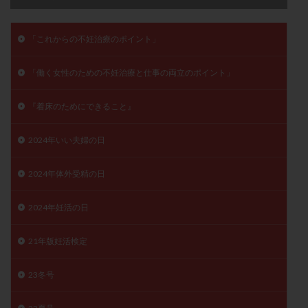
卵管留血症
卵管通水
卵管造影
卵管造影検査
卵管閉塞
卵胞
卵質
原因不明
双子
「これからの不妊治療のポイント」
反復流産
反復着床不全
受精
受精卵
「働く女性のための不妊治療と仕事の両立のポイント」
受精卵凍結
受精率
受精障害
喫煙
培養
培養士
基礎体温
基礎体温表
変形卵
『着床のためにできること』
変性卵
多嚢胞性卵巣症候群
多核受精
多精子授精
夫婦生活
奇形率
妊娠
2024年いい夫婦の日
妊娠リスク
妊娠初期
妊娠判定
妊娠検査薬
2024年体外受精の日
妊娠率
妊娠継続
妊娠継続率
妊活
妊活クイズ
妊活デビュー
妊活再開
2024年妊活の日
婦人科疾患
子宮
子宮内フローラ
子宮内細菌叢検査
子宮内膜
子宮内膜ポリープ
21年版妊活検定
子宮内膜受容能検査
子宮内膜炎
23冬号
子宮内膜異型増殖症
子宮内膜症
子宮内膜症性嚢胞
子宮卵管造影検査
子宮収縮
子宮外妊娠