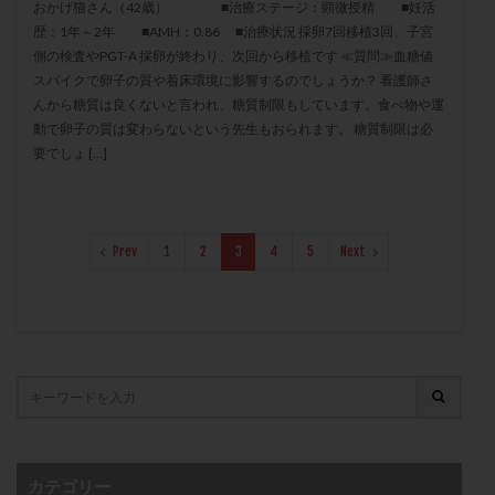
おかげ猫さん（42歳） ■治療ステージ：顕微授精 ■妊活
保険適用
偽嚢胞
偽閉経療法
歴：1年～2年 ■AMH：0.86 ■治療状況 採卵7回移植3回、子宮
先天性甲状腺機能低下症
先進医療
免疫異常
側の検査やPGT-A 採卵が終わり、次回から移植です ≪質問≫血糖値
スパイクで卵子の質や着床環境に影響するのでしょうか？ 看護師さ
内膜スクラッチ
再発率
再開
凍結卵
んから糖質は良くないと言われ、糖質制限もしています。食べ物や運
凍結卵子
凍結卵移送
凍結精子
凍結胚
動で卵子の質は変わらないという先生もおられます。 糖質制限は必
凍結胚盤胞
凍結胚移植
凍結胚移植移植
要でしょ […]
出産リスク
出産後
出血性黄体
分割胚
分割胚凍結
初期胚
初期胚凍結
初期胚移植
初診
刺激周期
刺激方法
刺激法
Prev
1
2
3
4
5
Next
前核期凍結
副作用
化学流産
医療保険
卵の数
卵の質
卵の輸送
卵子
卵子の老化
卵子の質
卵子凍結
卵子提供
卵巣
卵巣の吊り上げ
卵巣刺激
卵巣嚢腫
卵巣多孔
卵巣年齢
卵巣機能
卵巣機能不全
卵巣機能低下
卵巣過剰刺激症候群
卵管
卵管切除
卵管卵巣膿瘍
卵管水腫
卵管狭窄
カテゴリー