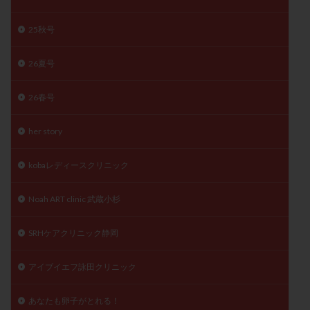
月経痛
未成熟卵
未熟卵
染色体検査
25秋号
染色体異常
栄養素
桑実胚移植
検査
橋本病
機能性不妊
正常形態率
正常胚
26夏号
正常胚率
死産
治療のやめ時
治療計画
流産
流産対策
温活
漢方
無排卵
26春号
無月経
無痛分娩
無精子症
無頭蓋症
her story
生活習慣
生理
生理不順
生理周期
生理痛
産み分け 妊活クイズ
甲状腺
kobaレディースクリニック
甲状腺ホルモン
甲状腺機能不全
男性ホルモン
Noah ART clinic 武蔵小杉
男性不妊
病院選び
痛み
瘢痕症候群
着床
着床の検査
着床の窓
着床不全
SRHケアクリニック静岡
着床前診断
着床率
着床痛
着床障害
睡眠薬
禁欲
移植
移植のタイミング
アイブイエフ詠田クリニック
移植周期
移植後
移植後の過ごし方
移植時期
あなたも卵子がとれる！
稽留流産
空胞
筋膜下筋腫
粘膜下筋腫