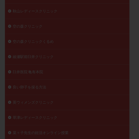
秋山レディースクリニック
空の森クリニック
空の森クリニックくるめ
綾瀬駅前臼井クリニック
臼井医院 亀有本院
良い卵子を採る方法
英ウィメンズクリニック
草津レディースクリニック
菜々子先生の妊活オンライン授業