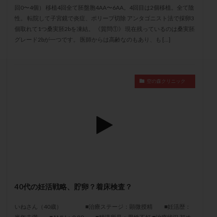
セカンドオピニオン
セックスレス
ダイエット
回0〜4個） 移植4回全て胚盤胞4AA〜6AA。4回目は2個移植。全て陰
性。 転院して子宮鏡で炎症、ポリープ切除 アンタゴニスト法で採卵3
タイミング法
タイムラプス
ダイレクト分割
個取れて1つ桑実胚2bを凍結。 《質問①》 現在残っているのは桑実胚
タクロリムス
チョコレート嚢胞
チラーヂン
グレード2bが一つです。 医師からは高齢なのもあり、も […]
トリオ検査
トリソミー
ネフローゼ症候群
ビタミンC
ビタミンD
ピックアップ障害
ビブラマイシン
ピル
フーナーテスト
空の森クリニック
フェマーラ
フォリスチム
ブセレリン点鼻薬
ブライダルチェック
フラグメント
プラセンタ
プラノバール
プラバノール
ふりかけ法
プレコンセプション
プレドニン
プレマリン
プログラフ
プロゲステロン
プロテイン
プロバイオティクス
プロラクチン
ホルモン値
ホルモン投与
ホルモン注射
ホルモン補充周期
40代の妊活戦略、貯卵？着床検査？
ホルモン補充法
ホルモン補充療法
いねさん（40歳） ■治療ステージ：顕微授精 ■妊活歴：
マイクロポリープ
マルチビタミン
ミトコンドリア