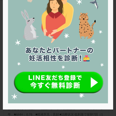
PQQ
PRP療法
SEET法
SLE
TESE
Th検査
TORIO検査
TRIO検査
ZyMot
TAG
アシストハッチング
アスピリン
アンタゴニスト法
低AMH
アンチエイジング
インスリン抵抗性
イントラリピッド
ウトロゲスタン
エコー
エストラーナテープ
エストロゲン
オビドレル
ファティリティクリニック東京
おりもの
カウフマン療法
カウンセリング
ガニレスト
カバサール
カフェイン
カルシウムイオノファ
カンジタ
クラミジア
クリニック選び
グレード
クロミッド
クロミフェン
ゴナールエフ
コロナウイルス
コロナワクチン
サウナ
サプリ
サプリメント
シート法
シェーングレン症候群
ショート法
40歳、AMH 0.78。排卵誘発はどれ？
シリンジ法
スクラッチ
ステップアップ
よっぴさん（40歳） ■治療ステージ：顕微授精 ■妊活歴：1年～2
ステップダウン
ストレス
スプリット
年 ■AMH：0.78 ■精液所見：良好 ■治療状況 低刺激で採卵7回（1