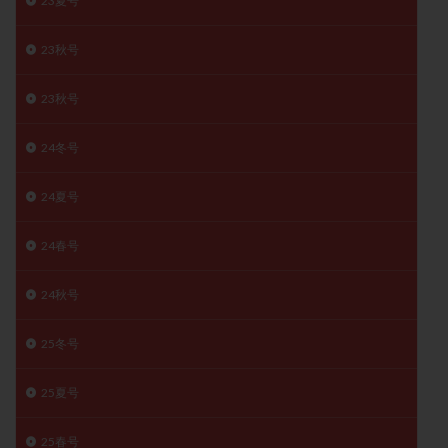
23夏号
子宮奇形
子宮後屈
子宮筋腫
子宮筋腫，妊活クイズ
子宮腺筋症
子宮鏡検査
23秋号
射精障害
屈折
帝王切開
帝王切開瘢痕症候群
23秋号
後屈子宮
性交渉
性交障害
性感染症
性行為
慢性子宮内膜炎
成熟卵
抗TPO抗体
24冬号
抗うつ剤
抗カルジオリピン抗体
24夏号
抗セントロメア抗体
抗リン脂質抗体
抗核抗体
抗生剤
抗精子抗体
抗酸化成分
排卵
24春号
排卵予定日
排卵出血
排卵刺激
排卵周期
排卵周期法
排卵日
排卵日検査薬
排卵検査薬
24秋号
排卵痛
排卵誘発
排卵誘発剤
排卵誘発法
25冬号
排卵障害
採卵
採卵後の過ごし方
採卵数
採精
断乳
新鮮卵子
新鮮精子
25夏号
新鮮胚移植
早期卵巣不全
早発卵巣不全
更年期
月経不順
月経周期
月経困難
25春号